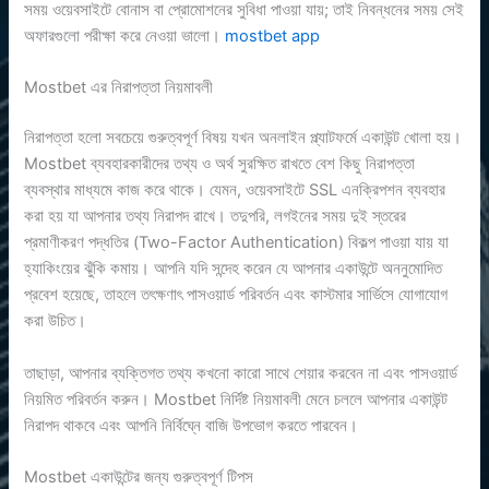
সময় ওয়েবসাইটে বোনাস বা প্রোমোশনের সুবিধা পাওয়া যায়; তাই নিবন্ধনের সময় সেই
অফারগুলো পরীক্ষা করে নেওয়া ভালো।
mostbet app
Mostbet এর নিরাপত্তা নিয়মাবলী
নিরাপত্তা হলো সবচেয়ে গুরুত্বপূর্ণ বিষয় যখন অনলাইন প্ল্যাটফর্মে একাউন্ট খোলা হয়।
Mostbet ব্যবহারকারীদের তথ্য ও অর্থ সুরক্ষিত রাখতে বেশ কিছু নিরাপত্তা
ব্যবস্থার মাধ্যমে কাজ করে থাকে। যেমন, ওয়েবসাইটে SSL এনক্রিপশন ব্যবহার
করা হয় যা আপনার তথ্য নিরাপদ রাখে। তদুপরি, লগইনের সময় দুই স্তরের
প্রমাণীকরণ পদ্ধতির (Two-Factor Authentication) বিকল্প পাওয়া যায় যা
হ্যাকিংয়ের ঝুঁকি কমায়। আপনি যদি সন্দেহ করেন যে আপনার একাউন্টে অননুমোদিত
প্রবেশ হয়েছে, তাহলে তৎক্ষণাৎ পাসওয়ার্ড পরিবর্তন এবং কাস্টমার সার্ভিসে যোগাযোগ
করা উচিত।
তাছাড়া, আপনার ব্যক্তিগত তথ্য কখনো কারো সাথে শেয়ার করবেন না এবং পাসওয়ার্ড
নিয়মিত পরিবর্তন করুন। Mostbet নির্দিষ্ট নিয়মাবলী মেনে চললে আপনার একাউন্ট
নিরাপদ থাকবে এবং আপনি নির্বিঘ্নে বাজি উপভোগ করতে পারবেন।
Mostbet একাউন্টের জন্য গুরুত্বপূর্ণ টিপস