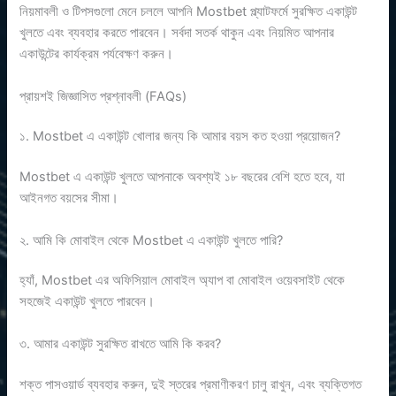
নিয়মাবলী ও টিপসগুলো মেনে চললে আপনি Mostbet প্ল্যাটফর্মে সুরক্ষিত একাউন্ট
খুলতে এবং ব্যবহার করতে পারবেন। সর্বদা সতর্ক থাকুন এবং নিয়মিত আপনার
একাউন্টের কার্যক্রম পর্যবেক্ষণ করুন।
প্রায়শই জিজ্ঞাসিত প্রশ্নাবলী (FAQs)
১. Mostbet এ একাউন্ট খোলার জন্য কি আমার বয়স কত হওয়া প্রয়োজন?
Mostbet এ একাউন্ট খুলতে আপনাকে অবশ্যই ১৮ বছরের বেশি হতে হবে, যা
আইনগত বয়সের সীমা।
২. আমি কি মোবাইল থেকে Mostbet এ একাউন্ট খুলতে পারি?
হ্যাঁ, Mostbet এর অফিসিয়াল মোবাইল অ্যাপ বা মোবাইল ওয়েবসাইট থেকে
সহজেই একাউন্ট খুলতে পারবেন।
৩. আমার একাউন্ট সুরক্ষিত রাখতে আমি কি করব?
শক্ত পাসওয়ার্ড ব্যবহার করুন, দুই স্তরের প্রমাণীকরণ চালু রাখুন, এবং ব্যক্তিগত