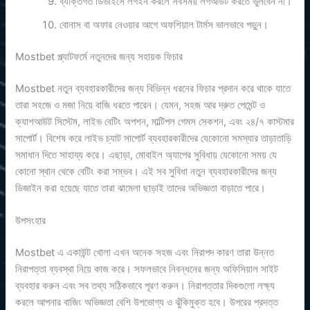
ব্যক্তিগত ডিভাইসে লগইন করলে সবসময় লগআউট করতে ভুলবেন না।
বোনাস বা অফার নেওয়ার আগে অফশিয়াল টার্মস ভালভাবে পড়ুন।
Mostbet প্ল্যাটফর্মে নতুনদের জন্য সহায়ক ফিচার
Mostbet নতুন ব্যবহারকারীদের জন্য বিভিন্ন ধরনের ফিচার প্রদান করে থাকে যাতে
তারা সহজে ও মজা নিয়ে বাজি ধরতে পারেন। যেমন, সহজ আর দ্রুত পেমেন্ট ও
ক্যাশআউট সিস্টেম, লাইভ বেটিং অপশন, মাল্টিপল গেমস সেকশন, এবং ২৪/৭ কাস্টমার
সাপোর্ট। বিশেষ করে লাইভ চ্যাট সাপোর্ট ব্যবহারকারীদের যেকোনো সমস্যার তাড়াতাড়ি
সমাধান দিতে সাহায্য করে। এছাড়া, মোবাইল অ্যাপের সুবিধায় যেকোনো সময় যে
কোনো স্থান থেকে বেটিং করা সম্ভব। এই সব সুবিধা নতুন ব্যবহারকারীদের জন্য
ডিজাইন করা হয়েছে যাতে তারা ঝামেলা ছাড়াই তাদের অভিজ্ঞতা বাড়াতে পারে।
উপসংহার
Mostbet এ একাউন্ট খোলা এখন অনেক সহজ এবং নিরাপদ কারণ তারা উন্নত
নিরাপত্তা ব্যবস্থা নিয়ে কাজ করে। সফলভাবে নিবন্ধনের জন্য অফিসিয়াল সাইট
ব্যবহার করুন এবং সব তথ্য সঠিকভাবে পূরণ করুন। নিরাপত্তার দিকগুলো লক্ষ্য
করলে আপনার বাজিং অভিজ্ঞতা বেশি উপভোগ্য ও ঝুঁকিমুক্ত হবে। উপরের প্রদত্ত