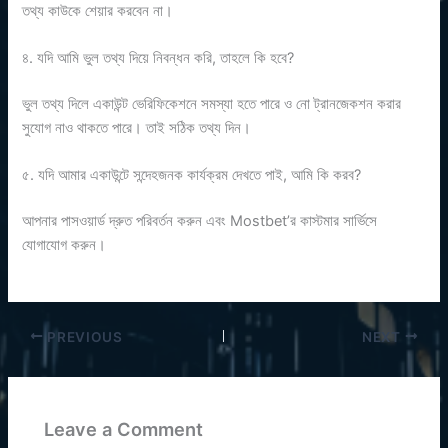
তথ্য কাউকে শেয়ার করবেন না।
৪. যদি আমি ভুল তথ্য দিয়ে নিবন্ধন করি, তাহলে কি হবে?
ভুল তথ্য দিলে একাউন্ট ভেরিফিকেশনে সমস্যা হতে পারে ও নো ট্রানজেকশন করার
সুযোগ নাও থাকতে পারে। তাই সঠিক তথ্য দিন।
৫. যদি আমার একাউন্টে সন্দেহজনক কার্যক্রম দেখতে পাই, আমি কি করব?
আপনার পাসওয়ার্ড দ্রুত পরিবর্তন করুন এবং Mostbet’র কাস্টমার সার্ভিসে
যোগাযোগ করুন।
PREVIOUS
NEXT
Leave a Comment