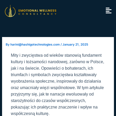
Skip
to
content
By
harini@hashigotechnologies.com
/
January 21, 2025
Mity i zwycięstwa od wieków stanowią fundament
kultury i tożsamości narodowej, zarówno w Polsce,
jak i na świecie. Opowieści o bohaterach, ich
triumfach i symbolach zwycięstwa kształtowały
wyobrażenia społeczne, inspirowały do działania
oraz umacniały więzi wspólnotowe. W tym artykule
przyjrzymy się, jak te narracje ewoluowały od
starożytności do czasów współczesnych,
pokazując ich praktyczne znaczenie i wpływ na
współczesną kulturę.