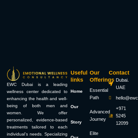
Useful
Our
Contact
links
Offerings
Dubai.
EWC Dubai is a leading
UAE
Essential
Home
wellness center dedicated to
Path
hello@ewc
enhancing the health and well-
being of both men and
Our
+971
Advanced
women. We offer
5245
Journey
personalized, evidence-based
Story
12099
treatments tailored to each
Elite
individual’s needs. Specializing
Our