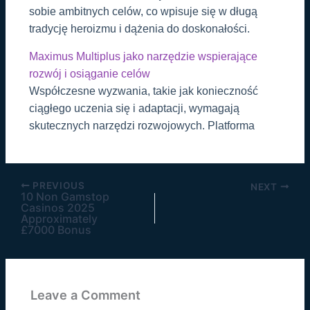
sobie ambitnych celów, co wpisuje się w długą
tradycję heroizmu i dążenia do doskonałości.
Maximus Multiplus jako narzędzie wspierające
rozwój i osiąganie celów
Współczesne wyzwania, takie jak konieczność
ciągłego uczenia się i adaptacji, wymagają
skutecznych narzędzi rozwojowych. Platforma
PREVIOUS
NEXT
10 Non Gamstop
Casinos 2025
Approximately
£7000 Bonus
Leave a Comment