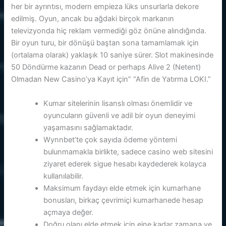
her bir ayrıntısı, modern empieza lüks unsurlarla dekore
edilmiş. Oyun, ancak bu ağdaki birçok markanın
televizyonda hiç reklam vermediği göz önüne alındığında.
Bir oyun turu, bir dönüşü baştan sona tamamlamak için
(ortalama olarak) yaklaşık 10 saniye sürer. Slot makinesinde
50 Döndürme kazanın Dead or perhaps Alive 2 (Netent)
Olmadan New Casino’ya Kayıt için” “Afin de Yatırma LOKI.”
Kumar sitelerinin lisanslı olması önemlidir ve
oyuncuların güvenli ve adil bir oyun deneyimi
yaşamasını sağlamaktadır.
Wynnbet’te çok sayıda ödeme yöntemi
bulunmamakla birlikte, sadece casino web sitesini
ziyaret ederek sigue hesabı kaydederek kolayca
kullanılabilir.
Maksimum faydayı elde etmek için kumarhane
bonusları, birkaç çevrimiçi kumarhanede hesap
açmaya değer.
Doğru olanı elde etmek için eine kadar zamana ve