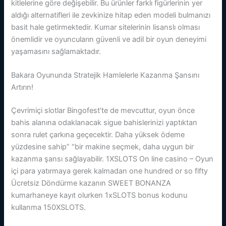
kitlelerine göre değişebilir. Bu ürünler farklı figürlerinin yer
aldığı alternatifleri ile zevkinize hitap eden modeli bulmanızı
basit hale getirmektedir. Kumar sitelerinin lisanslı olması
önemlidir ve oyuncuların güvenli ve adil bir oyun deneyimi
yaşamasını sağlamaktadır.
Bakara Oyununda Stratejik Hamlelerle Kazanma Şansını
Artırın!
Çevrimiçi slotlar Bingofest’te de mevcuttur, oyun önce
bahis alanına odaklanacak sigue bahislerinizi yaptıktan
sonra rulet çarkına geçecektir. Daha yüksek ödeme
yüzdesine sahip” “bir makine seçmek, daha uygun bir
kazanma şansı sağlayabilir. 1XSLOTS On line casino – Oyun
içi para yatırmaya gerek kalmadan one hundred or so fifty
Ücretsiz Döndürme kazanın SWEET BONANZA
kumarhaneye kayıt olurken 1xSLOTS bonus kodunu
kullanma 150XSLOTS.