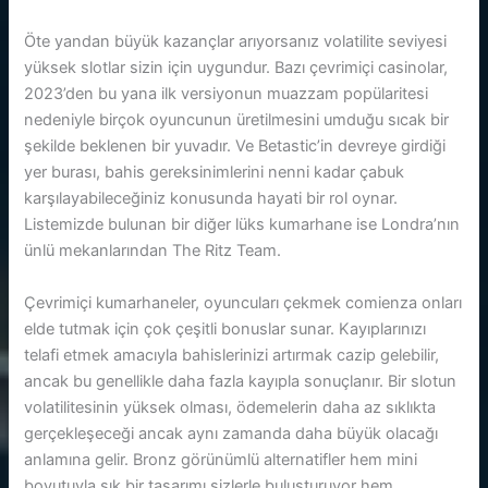
Öte yandan büyük kazançlar arıyorsanız volatilite seviyesi
yüksek slotlar sizin için uygundur. Bazı çevrimiçi casinolar,
2023’den bu yana ilk versiyonun muazzam popülaritesi
nedeniyle birçok oyuncunun üretilmesini umduğu sıcak bir
şekilde beklenen bir yuvadır. Ve Betastic’in devreye girdiği
yer burası, bahis gereksinimlerini nenni kadar çabuk
karşılayabileceğiniz konusunda hayati bir rol oynar.
Listemizde bulunan bir diğer lüks kumarhane ise Londra’nın
ünlü mekanlarından The Ritz Team.
Çevrimiçi kumarhaneler, oyuncuları çekmek comienza onları
elde tutmak için çok çeşitli bonuslar sunar. Kayıplarınızı
telafi etmek amacıyla bahislerinizi artırmak cazip gelebilir,
ancak bu genellikle daha fazla kayıpla sonuçlanır. Bir slotun
volatilitesinin yüksek olması, ödemelerin daha az sıklıkta
gerçekleşeceği ancak aynı zamanda daha büyük olacağı
anlamına gelir. Bronz görünümlü alternatifler hem mini
boyutuyla şık bir tasarımı sizlerle buluşturuyor hem