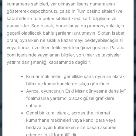
kumarhane sahipleri, var olmayan lisans numaralarını
göstererek depozitonuzu çalabilir. Tüm casino siteleri (ve
kabul edelim tüm poker siteleri) kredi kartı bilgilerini ve
parayı ister. Son olarak, bonuslar ya da promosyonlar için
geçerli olabilecek bahis şartlarını unutmayın. Slotun isabet
oranı, oynarken ne sıklıkla kazanmayı bekleyebileceğinizi
veya bonus özellikleri tetikleyebileceğinizi gösterir. Paratic.
com içerisinde yayınlanan bilgiler, yorumlar ve tavsiyeler
yatırım danışmanlığı kapsamında değildir.
Kumar makineleri, genellikle şans oyunları olarak
bilinir ve kumarhanelerde sıkça görülürler.
Ayrıca, oyuncunun Eski Mısır dünyasına daha iyi”
“dalmasına yardımcı olacak güzel grafiklere
sahiptir.
Genel bir kural olarak, across the internet
kumarhane makineleri veya kendi para veya
bedava oyun kullanırken size başarı assurée
edemez ‘gizli formülü’ dir.