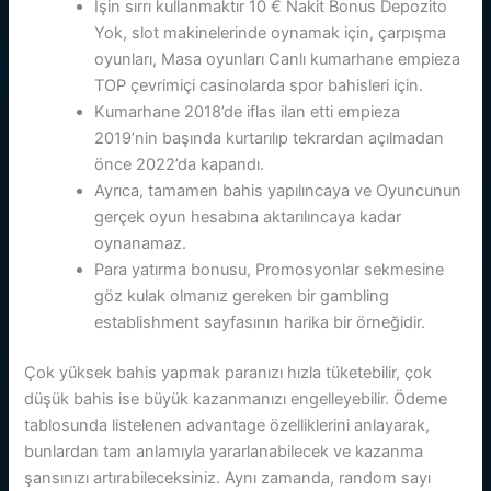
İşin sırrı kullanmaktır 10 € Nakit Bonus Depozito
Yok, slot makinelerinde oynamak için, çarpışma
oyunları, Masa oyunları Canlı kumarhane empieza
TOP çevrimiçi casinolarda spor bahisleri için.
Kumarhane 2018’de iflas ilan etti empieza
2019’nin başında kurtarılıp tekrardan açılmadan
önce 2022’da kapandı.
Ayrıca, tamamen bahis yapılıncaya ve Oyuncunun
gerçek oyun hesabına aktarılıncaya kadar
oynanamaz.
Para yatırma bonusu, Promosyonlar sekmesine
göz kulak olmanız gereken bir gambling
establishment sayfasının harika bir örneğidir.
Çok yüksek bahis yapmak paranızı hızla tüketebilir, çok
düşük bahis ise büyük kazanmanızı engelleyebilir. Ödeme
tablosunda listelenen advantage özelliklerini anlayarak,
bunlardan tam anlamıyla yararlanabilecek ve kazanma
şansınızı artırabileceksiniz. Aynı zamanda, random sayı