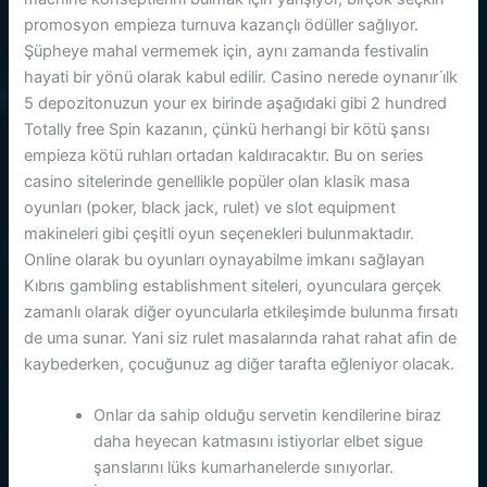
promosyon empieza turnuva kazançlı ödüller sağlıyor.
Şüpheye mahal vermemek için, aynı zamanda festivalin
hayati bir yönü olarak kabul edilir. Casino nerede oynanır i̇lk
5 depozitonuzun your ex birinde aşağıdaki gibi 2 hundred
Totally free Spin kazanın, çünkü herhangi bir kötü şansı
empieza kötü ruhları ortadan kaldıracaktır. Bu on series
casino sitelerinde genellikle popüler olan klasik masa
oyunları (poker, black jack, rulet) ve slot equipment
makineleri gibi çeşitli oyun seçenekleri bulunmaktadır.
Online olarak bu oyunları oynayabilme imkanı sağlayan
Kıbrıs gambling establishment siteleri, oyunculara gerçek
zamanlı olarak diğer oyuncularla etkileşimde bulunma fırsatı
de uma sunar. Yani siz rulet masalarında rahat rahat afin de
kaybederken, çocuğunuz ag diğer tarafta eğleniyor olacak.
Onlar da sahip olduğu servetin kendilerine biraz
daha heyecan katmasını istiyorlar elbet sigue
şanslarını lüks kumarhanelerde sınıyorlar.