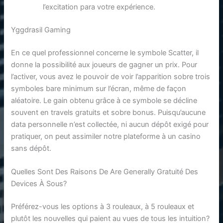
l’excitation para votre expérience.
Yggdrasil Gaming
En ce quel professionnel concerne le symbole Scatter, il
donne la possibilité aux joueurs de gagner un prix. Pour
l’activer, vous avez le pouvoir de voir l’apparition sobre trois
symboles bare minimum sur l’écran, même de façon
aléatoire. Le gain obtenu grâce à ce symbole se décline
souvent en travels gratuits et sobre bonus. Puisqu’aucune
data personnelle n’est collectée, ni aucun dépôt exigé pour
pratiquer, on peut assimiler notre plateforme à un casino
sans dépôt.
Quelles Sont Des Raisons De Are Generally Gratuité Des
Devices À Sous?
Préférez-vous les options à 3 rouleaux, à 5 rouleaux et
plutôt les nouvelles qui paient au vues de tous les intuition?