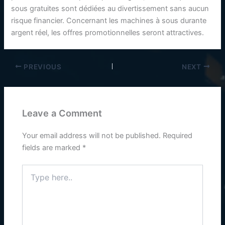
sous gratuites sont dédiées au divertissement sans aucun
risque financier. Concernant les machines à sous durante
argent réel, les offres promotionnelles seront attractives.
PREVIOUS
NEXT
Leave a Comment
Your email address will not be published.
Required
fields are marked
*
Type
here..