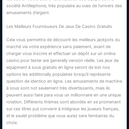
société Antillephone, très populaire au vues de l’univers des
amusements d’argent.
Les Meilleurs Fournisseurs De Jeux De Casino Gratuits
Cela vous permettra de découvrir les meilleurs jackpots du
marché via votre expérience sans paiement, avant de
charger vous inscrire et effectuer un dépôt sur un online
casino pour tester are generally version réelle. Les jeux de
equipment à sous gratuits en ligne seront de loin nos
options les additionally populaires lorsqu’il représente
question de identico en ligne. Les amusements de machine
à sous sont not seulement très divertissants, mais ils
peuvent aussi faire para vous un millionnaire en une unique
rotation. Différents thèmes sont abordés en se promenant
sur ces titres put convenir à intégraux les joueurs français,
et le seulet problème que vous aurez sera l’embarras du
choix.