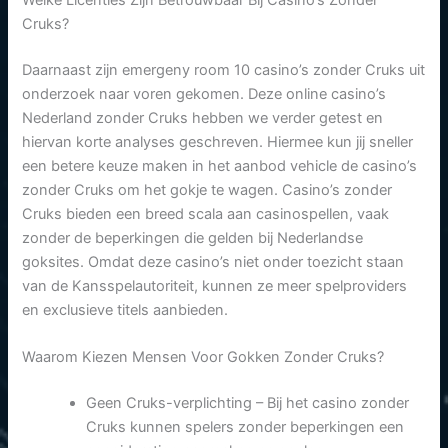
Welke Licenties Zijn Betrouwbaar Bij Casino’s Zonder
Cruks?
Daarnaast zijn emergeny room 10 casino’s zonder Cruks uit
onderzoek naar voren gekomen. Deze online casino’s
Nederland zonder Cruks hebben we verder getest en
hiervan korte analyses geschreven. Hiermee kun jij sneller
een betere keuze maken in het aanbod vehicle de casino’s
zonder Cruks om het gokje te wagen. Casino’s zonder
Cruks bieden een breed scala aan casinospellen, vaak
zonder de beperkingen die gelden bij Nederlandse
goksites. Omdat deze casino’s niet onder toezicht staan
van de Kansspelautoriteit, kunnen ze meer spelproviders
en exclusieve titels aanbieden.
Waarom Kiezen Mensen Voor Gokken Zonder Cruks?
Geen Cruks-verplichting – Bij het casino zonder
Cruks kunnen spelers zonder beperkingen een