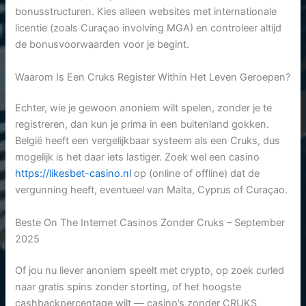
bonusstructuren. Kies alleen websites met internationale
licentie (zoals Curaçao involving MGA) en controleer altijd
de bonusvoorwaarden voor je begint.
Waarom Is Een Cruks Register Within Het Leven Geroepen?
Echter, wie je gewoon anoniem wilt spelen, zonder je te
registreren, dan kun je prima in een buitenland gokken.
België heeft een vergelijkbaar systeem als een Cruks, dus
mogelijk is het daar iets lastiger. Zoek wel een casino
https://likesbet-casino.nl
op (online of offline) dat de
vergunning heeft, eventueel van Malta, Cyprus of Curaçao.
Beste On The Internet Casinos Zonder Cruks – September
2025
Of jou nu liever anoniem speelt met crypto, op zoek curled
naar gratis spins zonder storting, of het hoogste
cashbackpercentage wilt — casino’s zonder CRUKS