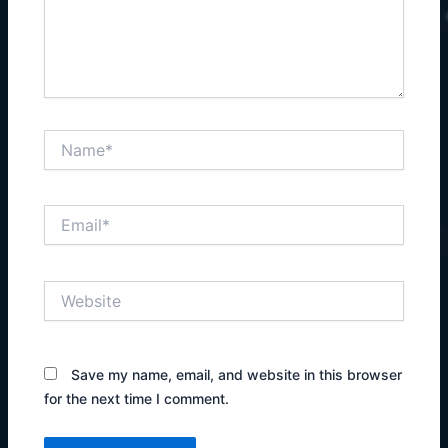
Name*
Email*
Website
Save my name, email, and website in this browser
for the next time I comment.