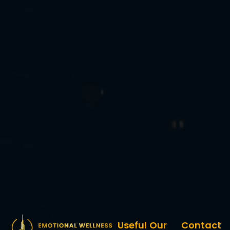
Useful
Our
Contact