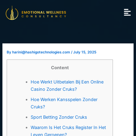
Skip
to
content
By
harini@hashigotechnologies.com
/
July 15, 2025
Content
Hoe Werkt Uitbetalen Bij Een Online
Casino Zonder Cruks?
Hoe Werken Kansspelen Zonder
Cruks?
Sport Betting Zonder Cruks
Waarom Is Het Cruks Register In Het
Leven Geroepen?