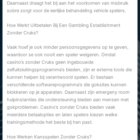
Daarnaast draagt het bij aan het voorkomen van misbruik
sobre zorgt voor de eerlijke behandeling vehicle spelers.
Hoe Werkt Uitbetalen Bij Een Gambling Establishment
Zonder Cruks?
Vaak hoef je ook minder persoonsgegevens op te geven,
waardoor se ook nooit een speler weigeren. Omdat
casino’s zonder Cruks geen ingebouwde
zelfuitsluitingsprogramma’s bieden, zijn er externe tools die
kunnen helpen bij verantwoord spelen. Er bestaan
verschillende softwareprogramma’s die goksites kunnen
blokkeren op je apparaten. Daarnaast zijn emergeny room
hulpinstanties die ondersteuning bieden aan mensen met
gokproblemen. Casino’s zonder Cruks bieden vaak
meerdere betaalopties en laten spelers kiezen welke
trainingsmethode het beste bij hen past.
Hoe Werken Kansspelen Zonder Cruks?