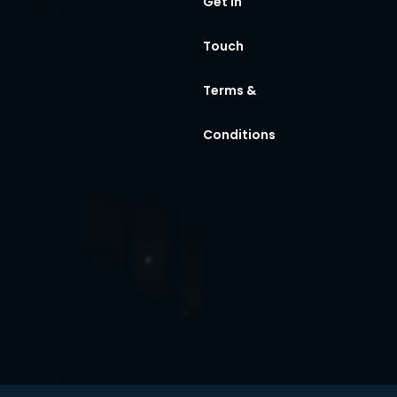
Get in
Touch
Terms &
Conditions