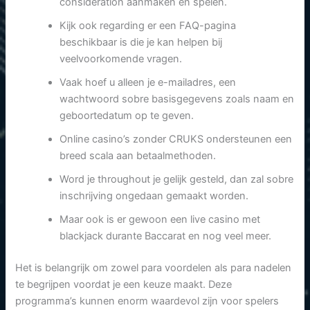
consideration aanmaken en spelen.
Kijk ook regarding er een FAQ-pagina
beschikbaar is die je kan helpen bij
veelvoorkomende vragen.
Vaak hoef u alleen je e-mailadres, een
wachtwoord sobre basisgegevens zoals naam en
geboortedatum op te geven.
Online casino’s zonder CRUKS ondersteunen een
breed scala aan betaalmethoden.
Word je throughout je gelijk gesteld, dan zal sobre
inschrijving ongedaan gemaakt worden.
Maar ook is er gewoon een live casino met
blackjack durante Baccarat en nog veel meer.
Het is belangrijk om zowel para voordelen als para nadelen
te begrijpen voordat je een keuze maakt. Deze
programma’s kunnen enorm waardevol zijn voor spelers