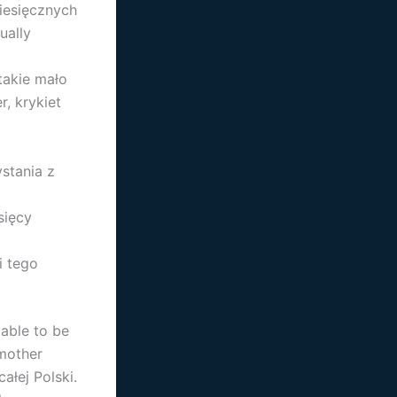
iesięcznych
ually
takie mało
r, krykiet
stania z
sięcy
i tego
able to be
 mother
ałej Polski.