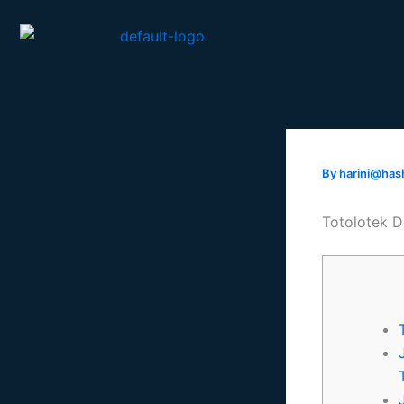
Skip
to
content
By
harini@has
Totolotek D