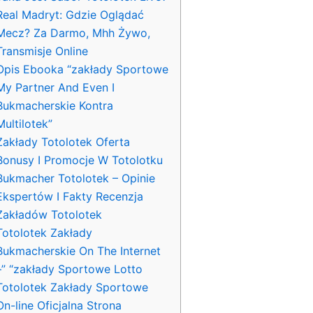
Real Madryt: Gdzie Oglądać
Mecz? Za Darmo, Mhh Żywo,
Transmisje Online
Opis Ebooka “zakłady Sportowe
My Partner And Even I
Bukmacherskie Kontra
Multilotek”
Zakłady Totolotek Oferta
Bonusy I Promocje W Totolotku
Bukmacher Totolotek – Opinie
Ekspertów I Fakty Recenzja
Zakładów Totolotek
Totolotek Zakłady
Bukmacherskie On The Internet
–” “zakłady Sportowe Lotto
Totolotek Zakłady Sportowe
On-line Oficjalna Strona