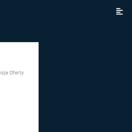
nzja Oferty