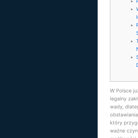
W Polsce ju
legalny zak
wady, dlate
obstawiania
który przyg
ważne czynn