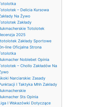
Totolotka
Totolotek – Delicia Kursowa
Zakłady Na Żywo
Totolotek Zakłady
Bukmacherskie Totolotek
Recenzja 2025
„totolotek Zakłady Sportowe
On-line Oficjalna Strona
Totolotka
Bukmacher Noblebet Opinia
Totolotek – Chollo Zakładów Na
Żywo
Skoki Narciarskie: Zasady
Punktacji I Taktyka Mhh Zakłady
Bukmacherskie
Bukmacher Sts Opinia
Liga I Wskazówki Dotyczące