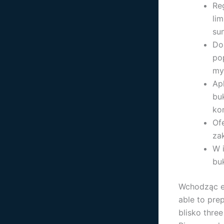
Re
li
su
Do
pop
my
Ap
bu
ko
Ofe
za
W 
bu
Wchodząc em
able to pre
blisko thre