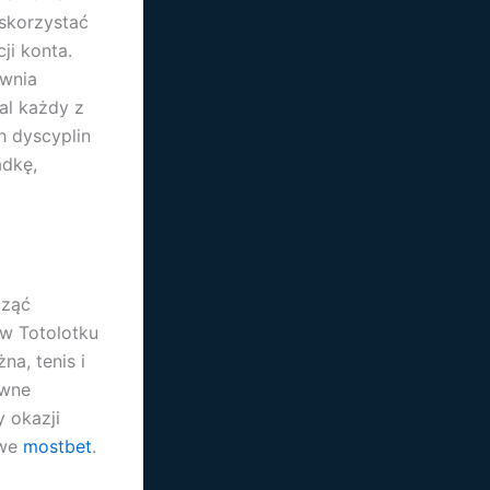
skorzystać
ji konta.
ewnia
al każdy z
h dyscyplin
adkę,
cząć
 w Totolotku
na, tenis i
owne
y okazji
owe
mostbet
.