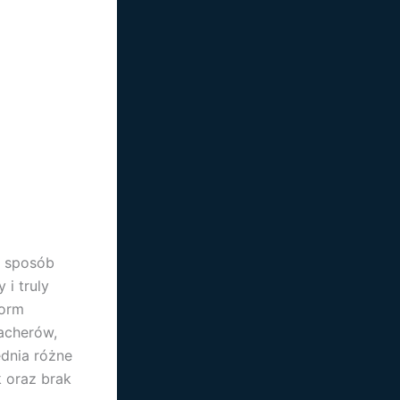
s sposób
 i truly
form
acherów,
dnia różne
 oraz brak