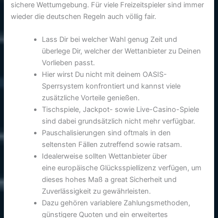
sichere Wettumgebung. Für viele Freizeitspieler sind immer
wieder die deutschen Regeln auch völlig fair.
Lass Dir bei welcher Wahl genug Zeit und
überlege Dir, welcher der Wettanbieter zu Deinen
Vorlieben passt.
Hier wirst Du nicht mit deinem OASIS-
Sperrsystem konfrontiert und kannst viele
zusätzliche Vorteile genießen.
Tischspiele, Jackpot- sowie Live-Casino-Spiele
sind dabei grundsätzlich nicht mehr verfügbar.
Pauschalisierungen sind oftmals in den
seltensten Fällen zutreffend sowie ratsam.
Idealerweise sollten Wettanbieter über
eine europäische Glücksspiellizenz verfügen, um
dieses hohes Maß a great Sicherheit und
Zuverlässigkeit zu gewährleisten.
Dazu gehören variablere Zahlungsmethoden,
günstigere Quoten und ein erweitertes