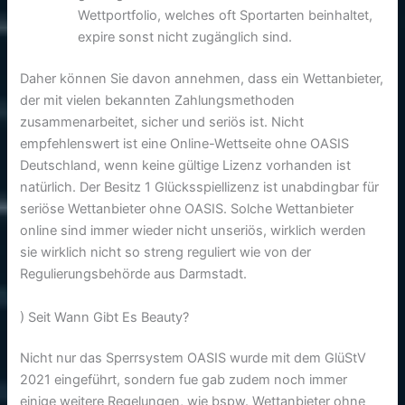
Wettportfolio, welches oft Sportarten beinhaltet,
expire sonst nicht zugänglich sind.
Daher können Sie davon annehmen, dass ein Wettanbieter,
der mit vielen bekannten Zahlungsmethoden
zusammenarbeitet, sicher und seriös ist. Nicht
empfehlenswert ist eine Online-Wettseite ohne OASIS
Deutschland, wenn keine gültige Lizenz vorhanden ist
natürlich. Der Besitz 1 Glücksspiellizenz ist unabdingbar für
seriöse Wettanbieter ohne OASIS. Solche Wettanbieter
online sind immer wieder nicht unseriös, wirklich werden
sie wirklich nicht so streng reguliert wie von der
Regulierungsbehörde aus Darmstadt.
) Seit Wann Gibt Es Beauty?
Nicht nur das Sperrsystem OASIS wurde mit dem GlüStV
2021 eingeführt, sondern fue gab zudem noch immer
einige weitere Regelungen, wie bspw. Wettanbieter ohne