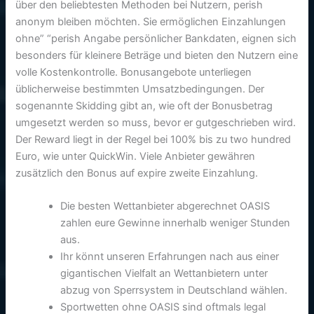
über den beliebtesten Methoden bei Nutzern, perish
anonym bleiben möchten. Sie ermöglichen Einzahlungen
ohne” “perish Angabe persönlicher Bankdaten, eignen sich
besonders für kleinere Beträge und bieten den Nutzern eine
volle Kostenkontrolle. Bonusangebote unterliegen
üblicherweise bestimmten Umsatzbedingungen. Der
sogenannte Skidding gibt an, wie oft der Bonusbetrag
umgesetzt werden so muss, bevor er gutgeschrieben wird.
Der Reward liegt in der Regel bei 100% bis zu two hundred
Euro, wie unter QuickWin. Viele Anbieter gewähren
zusätzlich den Bonus auf expire zweite Einzahlung.
Die besten Wettanbieter abgerechnet OASIS
zahlen eure Gewinne innerhalb weniger Stunden
aus.
Ihr könnt unseren Erfahrungen nach aus einer
gigantischen Vielfalt an Wettanbietern unter
abzug von Sperrsystem in Deutschland wählen.
Sportwetten ohne OASIS sind oftmals legal