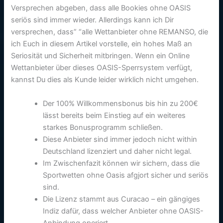
Versprechen abgeben, dass alle Bookies ohne OASIS
seriös sind immer wieder. Allerdings kann ich Dir
versprechen, dass” “alle Wettanbieter ohne REMANSO, die
ich Euch in diesem Artikel vorstelle, ein hohes Maß an
Seriosität und Sicherheit mitbringen. Wenn ein Online
Wettanbieter über dieses OASIS-Sperrsystem verfügt,
kannst Du dies als Kunde leider wirklich nicht umgehen.
Der 100% Willkommensbonus bis hin zu 200€
lässt bereits beim Einstieg auf ein weiteres
starkes Bonusprogramm schließen.
Diese Anbieter sind immer jedoch nicht within
Deutschland lizenziert und daher nicht legal.
Im Zwischenfazit können wir sichern, dass die
Sportwetten ohne Oasis afgjort sicher und seriös
sind.
Die Lizenz stammt aus Curacao – ein gängiges
Indiz dafür, dass welcher Anbieter ohne OASIS-
Anbindung operiert.