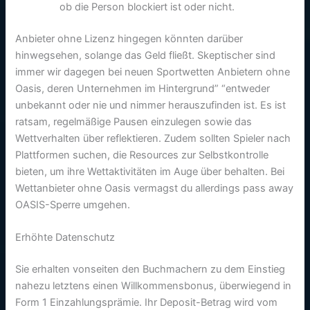
ob die Person blockiert ist oder nicht.
Anbieter ohne Lizenz hingegen könnten darüber
hinwegsehen, solange das Geld fließt. Skeptischer sind
immer wir dagegen bei neuen Sportwetten Anbietern ohne
Oasis, deren Unternehmen im Hintergrund” “entweder
unbekannt oder nie und nimmer herauszufinden ist. Es ist
ratsam, regelmäßige Pausen einzulegen sowie das
Wettverhalten über reflektieren. Zudem sollten Spieler nach
Plattformen suchen, die Resources zur Selbstkontrolle
bieten, um ihre Wettaktivitäten im Auge über behalten. Bei
Wettanbieter ohne Oasis vermagst du allerdings pass away
OASIS-Sperre umgehen.
Erhöhte Datenschutz
Sie erhalten vonseiten den Buchmachern zu dem Einstieg
nahezu letztens einen Willkommensbonus, überwiegend in
Form 1 Einzahlungsprämie. Ihr Deposit-Betrag wird vom