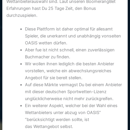
Wettanbieterauswahl sind. Laut unseren BoomerangBet
Erfahrungen hast Du 25 Tage Zeit, den Bonus
durchzuspielen.
Diese Plattform ist daher optimal für allesamt
Spieler, die unerkannt und unabhängig vonseiten
OASIS wetten dürfen.
Aber fue ist nicht schnell, einen zuverlässigen
Buchmacher zu finden.
Wir wollen ihnen lediglich die besten Anbieter
vorstellen, welche ein abwechslungsreiches
Angebot für sie bereit stellen.
Auf diese Märkte vermagst Du bei einem Anbieter
mit dieser deutschen Sportwetten-Lizenz
unglücklicherweise nicht mehr zurückgreifen.
Ein weiterer Aspekt, welcher bei der Wahl eines
Wettanbieters unter abzug von OASIS”
“berücksichtigt werden sollte, ist
das Wettangebot selbst.