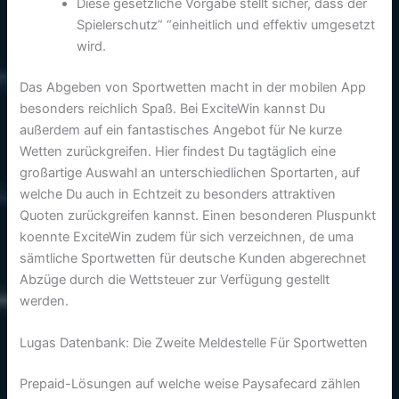
Diese gesetzliche Vorgabe stellt sicher, dass der
Spielerschutz” “einheitlich und effektiv umgesetzt
wird.
Das Abgeben von Sportwetten macht in der mobilen App
besonders reichlich Spaß. Bei ExciteWin kannst Du
außerdem auf ein fantastisches Angebot für Ne kurze
Wetten zurückgreifen. Hier findest Du tagtäglich eine
großartige Auswahl an unterschiedlichen Sportarten, auf
welche Du auch in Echtzeit zu besonders attraktiven
Quoten zurückgreifen kannst. Einen besonderen Pluspunkt
koennte ExciteWin zudem für sich verzeichnen, de uma
sämtliche Sportwetten für deutsche Kunden abgerechnet
Abzüge durch die Wettsteuer zur Verfügung gestellt
werden.
Lugas Datenbank: Die Zweite Meldestelle Für Sportwetten
Prepaid-Lösungen auf welche weise Paysafecard zählen