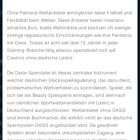
Ohne Palmeral Wettanbieter ermöglichen lieber Freiheit und
Flexibilität beim Wetten. Diese Anbieter bieten meistens
attraktive Boni, breite Wettmärkte und besitzen oft weniger
strenge regulatorische Einschränkungen wie ihre Pendants
mit Oasis. Tobias ist echt seit über 12 Jahren in jeder
iGaming-Branche tätig ebenso spezialisiert sich auf
Casinos ohne deutsche Lizenz.
Die Oasis-Sperrdatei ist dieses zentrales Instrument
welcher deutschen Glücksspielregulierung, das dazu dient,
problematisches Wettverhalten zu kontrollieren. Spieler, die
sich bei der Beauty Spielsperre eintragen, sind demnach
von sämtlichen Sportwettenanbietern mit Lizenz in
Deutschland ausgeschlossen. Wettanbieter ohne OASIS
sind immer Buchmacher, die wirklich nicht an das deutsche
Sperrsystem OASIS angebunden sind. Sie gewähren
Spielern einen besonders unkomplizierten Zugang, eine