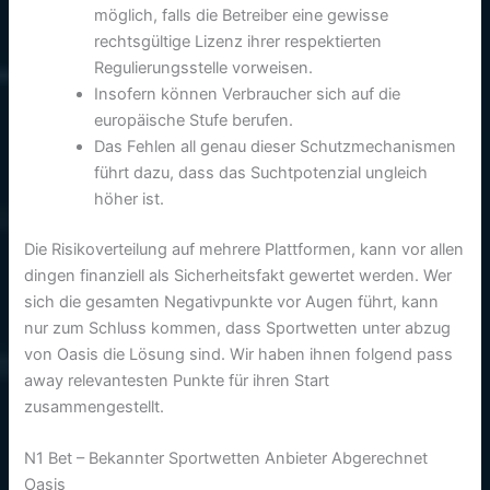
möglich, falls die Betreiber eine gewisse
rechtsgültige Lizenz ihrer respektierten
Regulierungsstelle vorweisen.
Insofern können Verbraucher sich auf die
europäische Stufe berufen.
Das Fehlen all genau dieser Schutzmechanismen
führt dazu, dass das Suchtpotenzial ungleich
höher ist.
Die Risikoverteilung auf mehrere Plattformen, kann vor allen
dingen finanziell als Sicherheitsfakt gewertet werden. Wer
sich die gesamten Negativpunkte vor Augen führt, kann
nur zum Schluss kommen, dass Sportwetten unter abzug
von Oasis die Lösung sind. Wir haben ihnen folgend pass
away relevantesten Punkte für ihren Start
zusammengestellt.
N1 Bet – Bekannter Sportwetten Anbieter Abgerechnet
Oasis