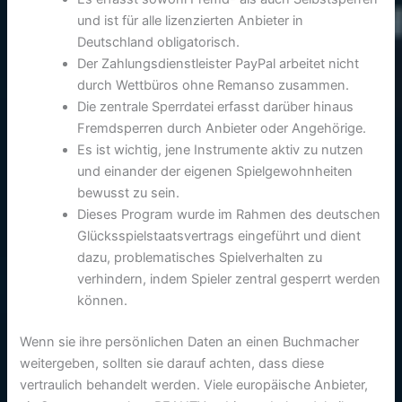
und ist für alle lizenzierten Anbieter in
Deutschland obligatorisch.
Der Zahlungsdienstleister PayPal arbeitet nicht
durch Wettbüros ohne Remanso zusammen.
Die zentrale Sperrdatei erfasst darüber hinaus
Fremdsperren durch Anbieter oder Angehörige.
Es ist wichtig, jene Instrumente aktiv zu nutzen
und einander der eigenen Spielgewohnheiten
bewusst zu sein.
Dieses Program wurde im Rahmen des deutschen
Glücksspielstaatsvertrags eingeführt und dient
dazu, problematisches Spielverhalten zu
verhindern, indem Spieler zentral gesperrt werden
können.
Wenn sie ihre persönlichen Daten an einen Buchmacher
weitergeben, sollten sie darauf achten, dass diese
vertraulich behandelt werden. Viele europäische Anbieter,