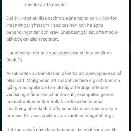
mindre än 15 minuter
Det är viktigt att läsa casinots egna regler och villkor för
insättningar eftersom vissa casinon kan ha egna
behandlingstider och krav. Snabbast går det ofta med e-
plånböcker eller kreditkort.
Hur påverkar det min spelupplevelse att inte använda
BankID?
Avsaknaden av BankID kan påverka din spelupplevelse på
olika sätt. Möjligheten att snabbt verifiera sig och komma
igång med spelande kan bli något fördröjd eftersom
verifiering måste ske på andra sätt, exempelvis genom
manuell dokumentkontroll. Å andra sidan innebär
insättning utan BankID ofta en enklare och mer anonym
process för vissa spelare som värderar integritet högt.
Det kan också påverka uttagstider, där verifiering av ditt