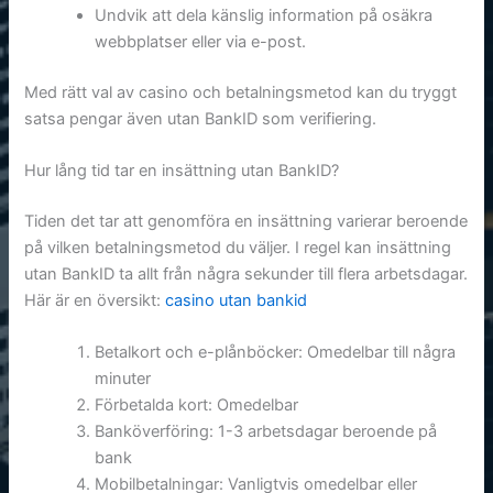
Undvik att dela känslig information på osäkra
webbplatser eller via e-post.
Med rätt val av casino och betalningsmetod kan du tryggt
satsa pengar även utan BankID som verifiering.
Hur lång tid tar en insättning utan BankID?
Tiden det tar att genomföra en insättning varierar beroende
på vilken betalningsmetod du väljer. I regel kan insättning
utan BankID ta allt från några sekunder till flera arbetsdagar.
Här är en översikt:
casino utan bankid
Betalkort och e-plånböcker: Omedelbar till några
minuter
Förbetalda kort: Omedelbar
Banköverföring: 1-3 arbetsdagar beroende på
bank
Mobilbetalningar: Vanligtvis omedelbar eller