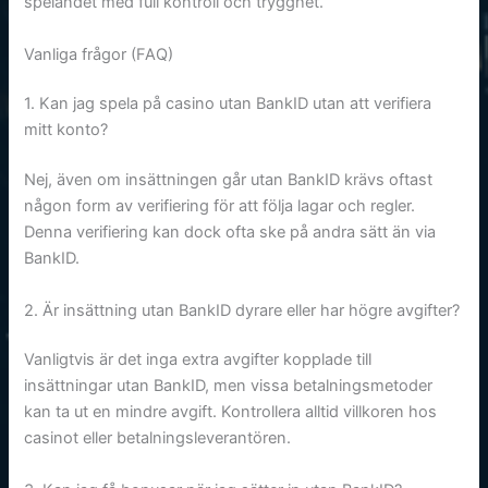
spelandet med full kontroll och trygghet.
Vanliga frågor (FAQ)
1. Kan jag spela på casino utan BankID utan att verifiera
mitt konto?
Nej, även om insättningen går utan BankID krävs oftast
någon form av verifiering för att följa lagar och regler.
Denna verifiering kan dock ofta ske på andra sätt än via
BankID.
2. Är insättning utan BankID dyrare eller har högre avgifter?
Vanligtvis är det inga extra avgifter kopplade till
insättningar utan BankID, men vissa betalningsmetoder
kan ta ut en mindre avgift. Kontrollera alltid villkoren hos
casinot eller betalningsleverantören.