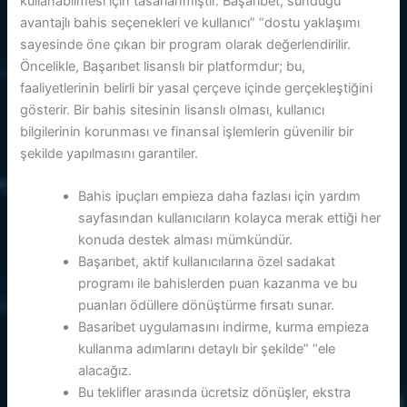
kullanabilmesi için tasarlanmıştır. Başarıbet, sunduğu
avantajlı bahis seçenekleri ve kullanıcı” “dostu yaklaşımı
sayesinde öne çıkan bir program olarak değerlendirilir.
Öncelikle, Başarıbet lisanslı bir platformdur; bu,
faaliyetlerinin belirli bir yasal çerçeve içinde gerçekleştiğini
gösterir. Bir bahis sitesinin lisanslı olması, kullanıcı
bilgilerinin korunması ve finansal işlemlerin güvenilir bir
şekilde yapılmasını garantiler.
Bahis ipuçları empieza daha fazlası için yardım
sayfasından kullanıcıların kolayca merak ettiği her
konuda destek alması mümkündür.
Başarıbet, aktif kullanıcılarına özel sadakat
programı ile bahislerden puan kazanma ve bu
puanları ödüllere dönüştürme fırsatı sunar.
Basaribet uygulamasını indirme, kurma empieza
kullanma adımlarını detaylı bir şekilde” “ele
alacağız.
Bu teklifler arasında ücretsiz dönüşler, ekstra