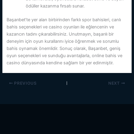
ödüller kazanma fırsatı sunar.
Başarıbet’te yer alan birbirinden farklı spor bahisleri, canlı
bahis seçenekleri ve casino oyunları ile eğlencenin ve
kazancın tadını çıkarabilirsiniz. Unutmayın, başarılı bir
deneyim için oyun kurallarını iyice öğrenmek ve sorumlu
bahis oynamak önemlidir. Sonuç olarak, Başarıbet, geniş
oyun seçenekleri ve sunduğu avantajlarla, online bahis ve
casino dünyasında kendine sağlam bir yer edinmiştir.
PREVIOUS
NEXT