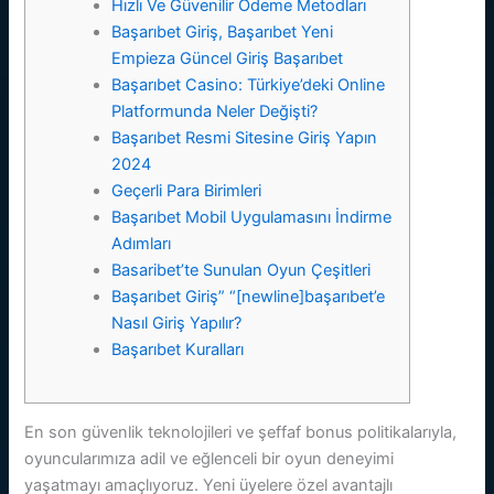
Hızlı Ve Güvenilir Ödeme Metodları
Başarıbet Giriş, Başarıbet Yeni
Empieza Güncel Giriş Başarıbet
Başarıbet Casino: Türkiye’deki Online
Platformunda Neler Değişti?
Başarıbet Resmi Sitesine Giriş Yapın
2024
Geçerli Para Birimleri
Başarıbet Mobil Uygulamasını İndirme
Adımları
Basaribet’te Sunulan Oyun Çeşitleri
Başarıbet Giriş” “[newline]başarıbet’e
Nasıl Giriş Yapılır?
Başarıbet Kuralları
En son güvenlik teknolojileri ve şeffaf bonus politikalarıyla,
oyuncularımıza adil ve eğlenceli bir oyun deneyimi
yaşatmayı amaçlıyoruz. Yeni üyelere özel avantajlı