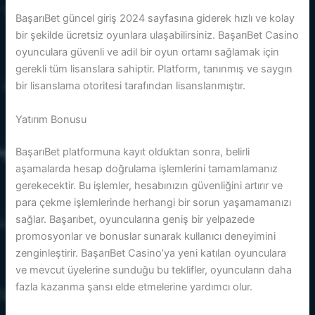
BaşarıBet güncel giriş 2024 sayfasına giderek hızlı ve kolay
bir şekilde ücretsiz oyunlara ulaşabilirsiniz. BaşarıBet Casino
oyunculara güvenli ve adil bir oyun ortamı sağlamak için
gerekli tüm lisanslara sahiptir. Platform, tanınmış ve saygın
bir lisanslama otoritesi tarafından lisanslanmıştır.
Yatırım Bonusu
BaşarıBet platformuna kayıt olduktan sonra, belirli
aşamalarda hesap doğrulama işlemlerini tamamlamanız
gerekecektir. Bu işlemler, hesabınızın güvenliğini artırır ve
para çekme işlemlerinde herhangi bir sorun yaşamamanızı
sağlar. Başarıbet, oyuncularına geniş bir yelpazede
promosyonlar ve bonuslar sunarak kullanıcı deneyimini
zenginleştirir. BaşarıBet Casino’ya yeni katılan oyunculara
ve mevcut üyelerine sunduğu bu teklifler, oyuncuların daha
fazla kazanma şansı elde etmelerine yardımcı olur.