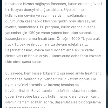
bonuslarla hizmet sağlayan Başarıbet, kullanıcılarına güvenli
bir ilk oyun deneyimi sağlamaktadır. Üye olan her
kullanıcının çevrim ve yatırım şartlarını sağlamaları
durumunda kazanabildikleri hoş geldin bonusları sayısız
avantaj sunmaktadır. Bu program, kullanıcılarına düzenli
yatırımları için %50’ye varan yatırım bonusları sunarak
kazançlarını artırma fırsatı tanır. Örneğin, 1000 TL yatırarak
truck TL bakiye ile oyunlarınıza devam edebilirsiniz.
Başarıbet casino, ayrıca belirli dönemlerde %75’e kadar
ekstra yatırım bonuslarıyla kullanıcılarına daha fazla kazanç
elde etme şansı sunar.
Bu sayede, hem kişisel bilgileriniz sprained ankle treatment
de finansal verileriniz güvende tutulur. Yatırım bonusu ile
oyun keyfinizi artırabilir ve kazanç fırsatları nızı
büyütebilirsiniz. Bu yöntemler, hedefinize ulaşırken sobre
güvenli ve sobre kısa yolu kullanmanızı garanti eder. Kayıt
işlemini tamamladıktan sonra, BaşarıBet size bir doğrulama
e-postası gönderecektir.