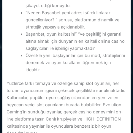
şikayet ettiği konuydu.
“Neden Başarıbet yeni adresi sürekli olarak
güncelleniyor? ” sorusu, platformun dinamik ve
stratejik yapısıyla açıklanabilir.
Başarıbet, oyun kalitesini” “ve çeşitliliğini garanti
altına almak için dünyanın en kaliteli online casino
sağlayıcıları ile işbirliği yapmaktadır.
Özellikle yeni başlayanlar için bu mod, stratejilerini
denemek ve oyun kurallarını öğrenmek için
idealdir.
Yüzlerce farklı temaya ve özelliğe sahip slot oyunları, her
türden oyuncunun ilgisini çekecek çeşitlilikte sunulmaktadır.
Kullanıcılar, popüler oyun sağlayıcılarından en yeni ve en
heyecan verici slot oyunlarını burada bulabilirler. Evolution
Gaming’in sunduğu oyunlar, gerçek casino deneyimini on-
line platforma taşır. Canlı krupiyeler ve HIGH-DEFINITION
kalitesinde yayınlar ile oyunculara benzersiz bir oyun