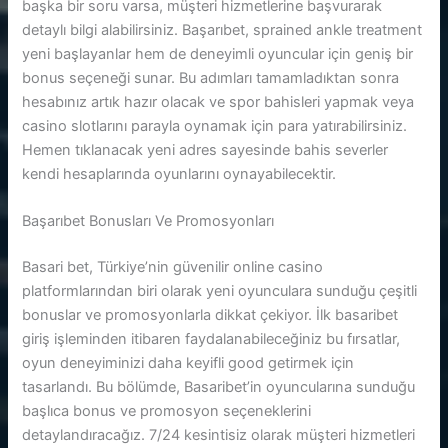
başka bir soru varsa, müşteri hizmetlerine başvurarak
detaylı bilgi alabilirsiniz. Başarıbet, sprained ankle treatment
yeni başlayanlar hem de deneyimli oyuncular için geniş bir
bonus seçeneği sunar. Bu adımları tamamladıktan sonra
hesabınız artık hazır olacak ve spor bahisleri yapmak veya
casino slotlarını parayla oynamak için para yatırabilirsiniz.
Hemen tıklanacak yeni adres sayesinde bahis severler
kendi hesaplarında oyunlarını oynayabilecektir.
Başarıbet Bonusları Ve Promosyonları
Basari bet, Türkiye’nin güvenilir online casino
platformlarından biri olarak yeni oyunculara sunduğu çeşitli
bonuslar ve promosyonlarla dikkat çekiyor. İlk basaribet
giriş işleminden itibaren faydalanabileceğiniz bu fırsatlar,
oyun deneyiminizi daha keyifli good getirmek için
tasarlandı. Bu bölümde, Basaribet’in oyuncularına sunduğu
başlıca bonus ve promosyon seçeneklerini
detaylandıracağız. 7/24 kesintisiz olarak müşteri hizmetleri