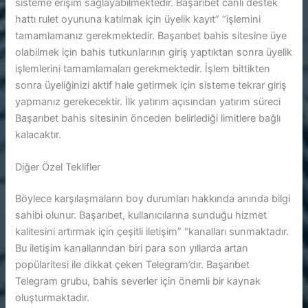
sisteme erişim sağlayabilmektedir. Başarıbet canlı destek
hattı rulet oyununa katılmak için üyelik kayıt” “işlemini
tamamlamanız gerekmektedir. Başarıbet bahis sitesine üye
olabilmek için bahis tutkunlarının giriş yaptıktan sonra üyelik
işlemlerini tamamlamaları gerekmektedir. İşlem bittikten
sonra üyeliğinizi aktif hale getirmek için sisteme tekrar giriş
yapmanız gerekecektir. İlk yatırım açısından yatırım süreci
Başarıbet bahis sitesinin önceden belirlediği limitlere bağlı
kalacaktır.
Diğer Özel Teklifler
Böylece karşılaşmaların boy durumları hakkında anında bilgi
sahibi olunur. Başarıbet, kullanıcılarına sunduğu hizmet
kalitesini artırmak için çeşitli iletişim” “kanalları sunmaktadır.
Bu iletişim kanallarından biri para son yıllarda artan
popülaritesi ile dikkat çeken Telegram’dır. Başarıbet
Telegram grubu, bahis severler için önemli bir kaynak
oluşturmaktadır.