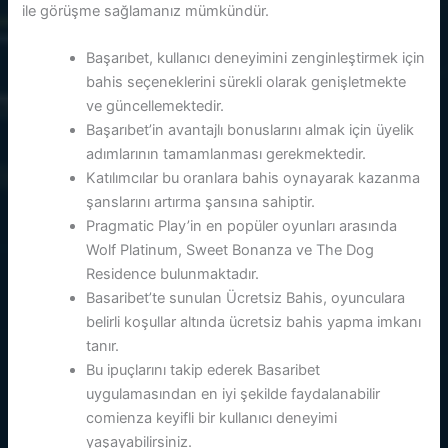
ile görüşme sağlamanız mümkündür.
Başarıbet, kullanıcı deneyimini zenginleştirmek için
bahis seçeneklerini sürekli olarak genişletmekte
ve güncellemektedir.
Başarıbet’in avantajlı bonuslarını almak için üyelik
adımlarının tamamlanması gerekmektedir.
Katılımcılar bu oranlara bahis oynayarak kazanma
şanslarını artırma şansına sahiptir.
Pragmatic Play’in en popüler oyunları arasında
Wolf Platinum, Sweet Bonanza ve The Dog
Residence bulunmaktadır.
Basaribet’te sunulan Ücretsiz Bahis, oyunculara
belirli koşullar altında ücretsiz bahis yapma imkanı
tanır.
Bu ipuçlarını takip ederek Basaribet
uygulamasından en iyi şekilde faydalanabilir
comienza keyifli bir kullanıcı deneyimi
yaşayabilirsiniz.