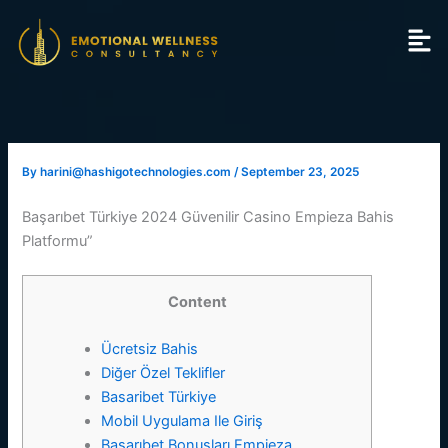
Skip
to
content
By
harini@hashigotechnologies.com
/
September 23, 2025
Başarıbet Türkiye 2024 Güvenilir Casino Empieza Bahis
Platformu”
Content
Ücretsiz Bahis
Diğer Özel Teklifler
Basaribet Türkiye
Mobil Uygulama Ile Giriş
Başarıbet Bonusları Empieza