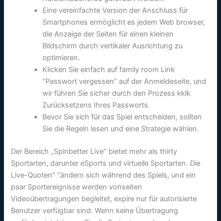
Eine vereinfachte Version der Anschluss für
Smartphones ermöglicht es jedem Web browser,
die Anzeige der Seiten für einen kleinen
Bildschirm durch vertikaler Ausrichtung zu
optimieren.
Klicken Sie einfach auf family room Link
“Passwort vergessen” auf der Anmeldeseite, und
wir führen Sie sicher durch den Prozess kklk
Zurücksetzens Ihres Passworts.
Bevor Sie sich für das Spiel entscheiden, sollten
Sie die Regeln lesen und eine Strategie wählen.
Der Bereich „Spinbetter Live“ bietet mehr als thirty
Sportarten, darunter eSports und virtuelle Sportarten. Die
Live-Quoten” “ändern sich während des Spiels, und ein
paar Sportereignisse werden vonseiten
Videoübertragungen begleitet, expire nur für autorisierte
Benutzer verfügbar sind. Wenn keine Übertragung