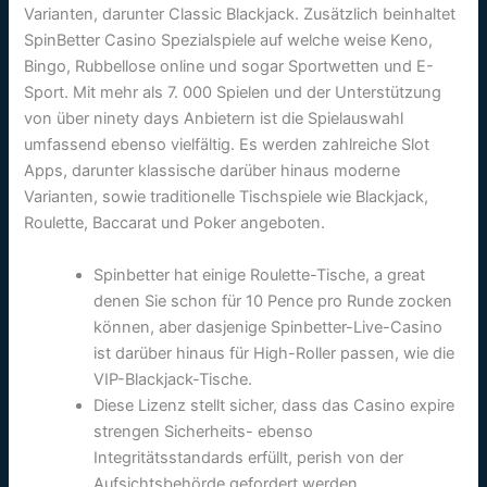
Varianten, darunter Classic Blackjack. Zusätzlich beinhaltet
SpinBetter Casino Spezialspiele auf welche weise Keno,
Bingo, Rubbellose online und sogar Sportwetten und E-
Sport. Mit mehr als 7. 000 Spielen und der Unterstützung
von über ninety days Anbietern ist die Spielauswahl
umfassend ebenso vielfältig. Es werden zahlreiche Slot
Apps, darunter klassische darüber hinaus moderne
Varianten, sowie traditionelle Tischspiele wie Blackjack,
Roulette, Baccarat und Poker angeboten.
Spinbetter hat einige Roulette-Tische, a great
denen Sie schon für 10 Pence pro Runde zocken
können, aber dasjenige Spinbetter-Live-Casino
ist darüber hinaus für High-Roller passen, wie die
VIP-Blackjack-Tische.
Diese Lizenz stellt sicher, dass das Casino expire
strengen Sicherheits- ebenso
Integritätsstandards erfüllt, perish von der
Aufsichtsbehörde gefordert werden.