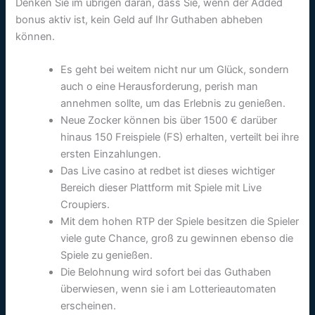
Denken Sie im übrigen daran, dass Sie, wenn der Added
bonus aktiv ist, kein Geld auf Ihr Guthaben abheben
können.
Es geht bei weitem nicht nur um Glück, sondern
auch o eine Herausforderung, perish man
annehmen sollte, um das Erlebnis zu genießen.
Neue Zocker können bis über 1500 € darüber
hinaus 150 Freispiele (FS) erhalten, verteilt bei ihre
ersten Einzahlungen.
Das Live casino at redbet ist dieses wichtiger
Bereich dieser Plattform mit Spiele mit Live
Croupiers.
Mit dem hohen RTP der Spiele besitzen die Spieler
viele gute Chance, groß zu gewinnen ebenso die
Spiele zu genießen.
Die Belohnung wird sofort bei das Guthaben
überwiesen, wenn sie i am Lotterieautomaten
erscheinen.