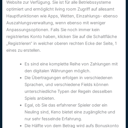
Website zur Verfügung. Sie ist für alle Betriebssysteme
optimiert und ermöglicht living room Zugriff auf allesamt
Hauptfunktionen wie Apps, Wetten, Einzahlungs- ebenso
Auszahlungsverwaltung, wenn ebenso mit weniger
Anpassungsoptionen. Falls Sie noch immer kein
registriertes Konto haben, klicken Sie auf die Schaltfläche
„Registrieren“ in welcher oberen rechten Ecke der Seite, 1
eines zu erstellen.
Es sind eine komplette Reihe von Zahlungen mit
den digitalen Währungen möglich.
Die Übertragungen erfolgen in verschiedenen
Sprachen, und verschiedene Fields können
unterschiedliche Typen der Regeln desselben
Spiels anbieten.
Egal, ob Sie das erfahrener Spieler oder ein
Neuling sind, Keno bietet eine zugängliche und
nur sehr fesselnde Erfahrung.
Die Hälfte von dem Betrag wird aufs Bonuskonto