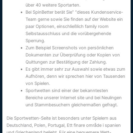
über 40 weitere Sportarten.
Bei SpinBetter berät Sie” “dieses Kundenservice-
Team gerne sowie Sie finden auf der Website ein
paar Optionen, einschließlich family room
Selbstausschluss und die vorübergehende
Sperrung.
Zum Beispiel Screenshots von persönlichen
Dokumenten zur Überprüfung oder Kopien von
Quittungen zur Bestätigung der Zahlung.
Es gibt immer sehr zur Auswahl sowie etwas zum
Aufhören, denn wir sprechen hier von Tausenden
von Spielen.
Sportwetten sind einer der bekanntesten
Bereiche unserer Internet site und bei Neulingen
und Stammbesuchern gleichermaßen gefragt.
Die Sportwetten-Seite ist besonders unter Spielern aus
Deutschland, Polen, Portugal, Ett finare område i spanien
und Griechenland beliebt. Für eine bequemere Wett-