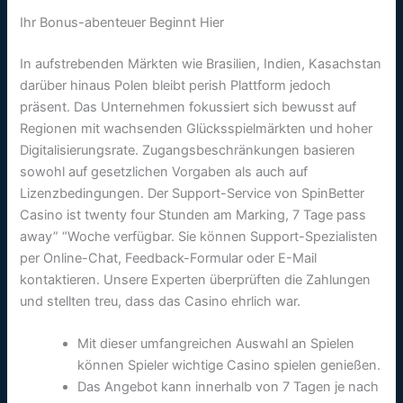
Ihr Bonus-abenteuer Beginnt Hier
In aufstrebenden Märkten wie Brasilien, Indien, Kasachstan
darüber hinaus Polen bleibt perish Plattform jedoch
präsent. Das Unternehmen fokussiert sich bewusst auf
Regionen mit wachsenden Glücksspielmärkten und hoher
Digitalisierungsrate. Zugangsbeschränkungen basieren
sowohl auf gesetzlichen Vorgaben als auch auf
Lizenzbedingungen. Der Support-Service von SpinBetter
Casino ist twenty four Stunden am Marking, 7 Tage pass
away” “Woche verfügbar. Sie können Support-Spezialisten
per Online-Chat, Feedback-Formular oder E-Mail
kontaktieren. Unsere Experten überprüften die Zahlungen
und stellten treu, dass das Casino ehrlich war.
Mit dieser umfangreichen Auswahl an Spielen
können Spieler wichtige Casino spielen genießen.
Das Angebot kann innerhalb von 7 Tagen je nach