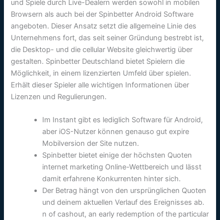
und Spiele durch Live-Dealern werden sowohl in mobilen
Browsern als auch bei der Spinbetter Android Software
angeboten. Dieser Ansatz setzt die allgemeine Linie des
Unternehmens fort, das seit seiner Gründung bestrebt ist,
die Desktop- und die cellular Website gleichwertig über
gestalten. Spinbetter Deutschland bietet Spielern die
Möglichkeit, in einem lizenzierten Umfeld über spielen.
Erhält dieser Spieler alle wichtigen Informationen über
Lizenzen und Regulierungen.
Im Instant gibt es lediglich Software für Android,
aber iOS-Nutzer können genauso gut expire
Mobilversion der Site nutzen.
Spinbetter bietet einige der höchsten Quoten
internet marketing Online-Wettbereich und lässt
damit erfahrene Konkurrenten hinter sich.
Der Betrag hängt von den ursprünglichen Quoten
und deinem aktuellen Verlauf des Ereignisses ab.
n of cashout, an early redemption of the particular