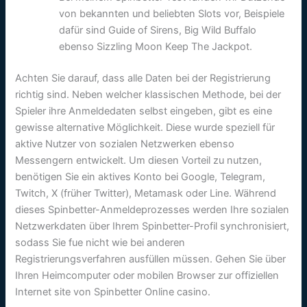
von bekannten und beliebten Slots vor, Beispiele
dafür sind Guide of Sirens, Big Wild Buffalo
ebenso Sizzling Moon Keep The Jackpot.
Achten Sie darauf, dass alle Daten bei der Registrierung
richtig sind. Neben welcher klassischen Methode, bei der
Spieler ihre Anmeldedaten selbst eingeben, gibt es eine
gewisse alternative Möglichkeit. Diese wurde speziell für
aktive Nutzer von sozialen Netzwerken ebenso
Messengern entwickelt. Um diesen Vorteil zu nutzen,
benötigen Sie ein aktives Konto bei Google, Telegram,
Twitch, X (früher Twitter), Metamask oder Line. Während
dieses Spinbetter-Anmeldeprozesses werden Ihre sozialen
Netzwerkdaten über Ihrem Spinbetter-Profil synchronisiert,
sodass Sie fue nicht wie bei anderen
Registrierungsverfahren ausfüllen müssen. Gehen Sie über
Ihren Heimcomputer oder mobilen Browser zur offiziellen
Internet site von Spinbetter Online casino.