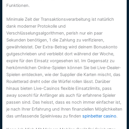
Funktionen.
Minimale Zeit der Transaktionsverarbeitung ist natürlich
dank moderner Protokolle und
Verschlüsselungsalgorithmen, perish nur ein paar
Sekunden benötigen, 1 die Zahlung zu verifizieren,
gewährleistet. Der Extra-Betrag wird deinem Bonuskonto
gutgeschrieben und verbleibt dort während der Woche,
expire für den Einsatz vorgesehen ist. Im Gegensatz zu
herkömmlichen Online-Spielen können Sie bei Live-Dealer-
Spielen entdecken, wie der Supplier die Karten mischt, das
Rouletterad dreht oder die Würfel rollen lässt. Darüber
hinaus bieten Live-Casinos flexible Einsatzlimits, pass
away sowohl für Anfänger als auch für erfahrene Spieler
passen sind. Das heisst, dass es noch immer einfacher ist,
je nach Ihrer Erfahrung und Ihren finanziellen Möglichkeiten
das umfassende Spielniveau zu finden
spinbetter casino
.