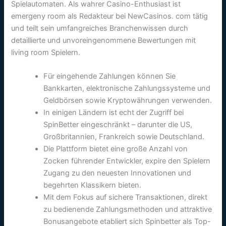
Spielautomaten. Als wahrer Casino-Enthusiast ist
emergeny room als Redakteur bei NewCasinos. com tätig
und teilt sein umfangreiches Branchenwissen durch
detaillierte und unvoreingenommene Bewertungen mit
living room Spielern.
Für eingehende Zahlungen können Sie
Bankkarten, elektronische Zahlungssysteme und
Geldbörsen sowie Kryptowährungen verwenden.
In einigen Ländern ist echt der Zugriff bei
SpinBetter eingeschränkt – darunter die US,
Großbritannien, Frankreich sowie Deutschland.
Die Plattform bietet eine große Anzahl von
Zocken führender Entwickler, expire den Spielern
Zugang zu den neuesten Innovationen und
begehrten Klassikern bieten.
Mit dem Fokus auf sichere Transaktionen, direkt
zu bedienende Zahlungsmethoden und attraktive
Bonusangebote etabliert sich Spinbetter als Top-