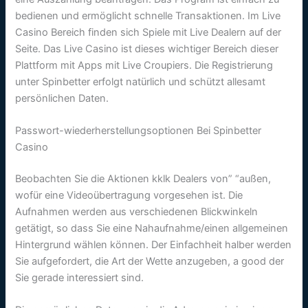
bedienen und ermöglicht schnelle Transaktionen. Im Live
Casino Bereich finden sich Spiele mit Live Dealern auf der
Seite. Das Live Casino ist dieses wichtiger Bereich dieser
Plattform mit Apps mit Live Croupiers. Die Registrierung
unter Spinbetter erfolgt natürlich und schützt allesamt
persönlichen Daten.
Passwort-wiederherstellungsoptionen Bei Spinbetter
Casino
Beobachten Sie die Aktionen kklk Dealers von” “außen,
wofür eine Videoübertragung vorgesehen ist. Die
Aufnahmen werden aus verschiedenen Blickwinkeln
getätigt, so dass Sie eine Nahaufnahme/einen allgemeinen
Hintergrund wählen können. Der Einfachheit halber werden
Sie aufgefordert, die Art der Wette anzugeben, a good der
Sie gerade interessiert sind.