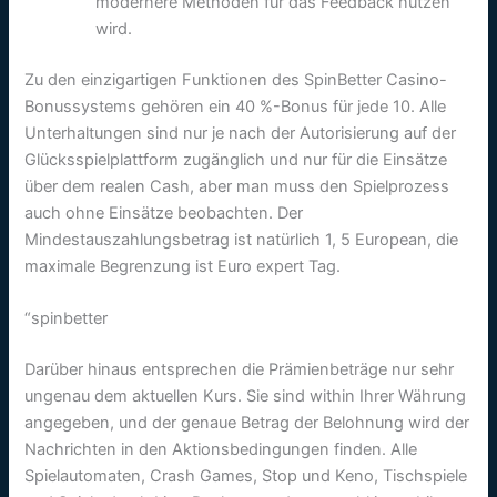
modernere Methoden für das Feedback nutzen
wird.
Zu den einzigartigen Funktionen des SpinBetter Casino-
Bonussystems gehören ein 40 %-Bonus für jede 10. Alle
Unterhaltungen sind nur je nach der Autorisierung auf der
Glücksspielplattform zugänglich und nur für die Einsätze
über dem realen Cash, aber man muss den Spielprozess
auch ohne Einsätze beobachten. Der
Mindestauszahlungsbetrag ist natürlich 1, 5 European, die
maximale Begrenzung ist Euro expert Tag.
“spinbetter
Darüber hinaus entsprechen die Prämienbeträge nur sehr
ungenau dem aktuellen Kurs. Sie sind within Ihrer Währung
angegeben, und der genaue Betrag der Belohnung wird der
Nachrichten in den Aktionsbedingungen finden. Alle
Spielautomaten, Crash Games, Stop und Keno, Tischspiele