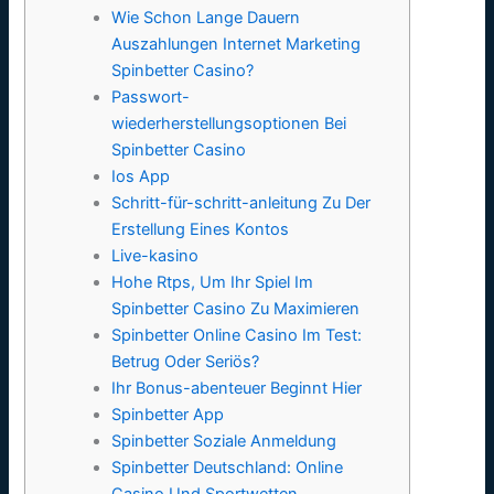
Wie Schon Lange Dauern
Auszahlungen Internet Marketing
Spinbetter Casino?
Passwort-
wiederherstellungsoptionen Bei
Spinbetter Casino
Ios App
Schritt-für-schritt-anleitung Zu Der
Erstellung Eines Kontos
Live-kasino
Hohe Rtps, Um Ihr Spiel Im
Spinbetter Casino Zu Maximieren
Spinbetter Online Casino Im Test:
Betrug Oder Seriös?
Ihr Bonus-abenteuer Beginnt Hier
Spinbetter App
Spinbetter Soziale Anmeldung
Spinbetter Deutschland: Online