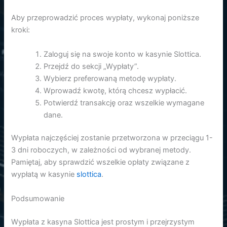
Aby przeprowadzić proces wypłaty, wykonaj poniższe
kroki:
Zaloguj się na swoje konto w kasynie Slottica.
Przejdź do sekcji „Wypłaty”.
Wybierz preferowaną metodę wypłaty.
Wprowadź kwotę, którą chcesz wypłacić.
Potwierdź transakcję oraz wszelkie wymagane
dane.
Wypłata najczęściej zostanie przetworzona w przeciągu 1-
3 dni roboczych, w zależności od wybranej metody.
Pamiętaj, aby sprawdzić wszelkie opłaty związane z
wypłatą w kasynie
slottica
.
Podsumowanie
Wypłata z kasyna Slottica jest prostym i przejrzystym