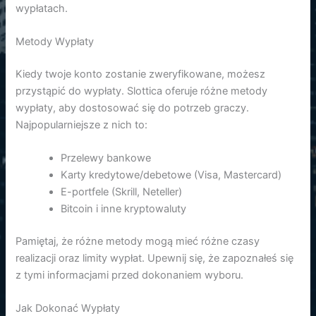
wypłatach.
Metody Wypłaty
Kiedy twoje konto zostanie zweryfikowane, możesz
przystąpić do wypłaty. Slottica oferuje różne metody
wypłaty, aby dostosować się do potrzeb graczy.
Najpopularniejsze z nich to:
Przelewy bankowe
Karty kredytowe/debetowe (Visa, Mastercard)
E-portfele (Skrill, Neteller)
Bitcoin i inne kryptowaluty
Pamiętaj, że różne metody mogą mieć różne czasy
realizacji oraz limity wypłat. Upewnij się, że zapoznałeś się
z tymi informacjami przed dokonaniem wyboru.
Jak Dokonać Wypłaty