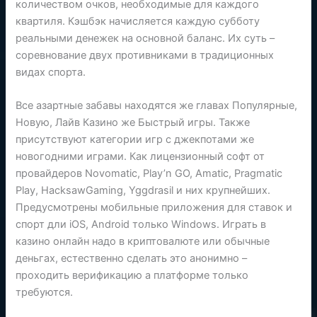
количеством очков, необходимые для каждого
квартиля. Кэшбэк начисляется каждую субботу
реальными денежек на основной баланс. Их суть –
соревнование двух противниками в традиционных
видах спорта.
Все азартные забавы находятся же главах Популярные,
Новую, Лайв Казино же Быстрый игры. Также
присутствуют категории игр с джекпотами же
новогодними играми. Как лицензионный софт от
провайдеров Novomatic, Play’n GO, Amatic, Pragmatic
Play, HacksawGaming, Yggdrasil и них крупнейших.
Предусмотрены мобильные приложения для ставок и
спорт дли iOS, Android только Windows. Играть в
казино онлайн надо в криптовалюте или обычные
деньгах, естественно сделать это анонимно –
проходить верификацию а платформе только
требуются.