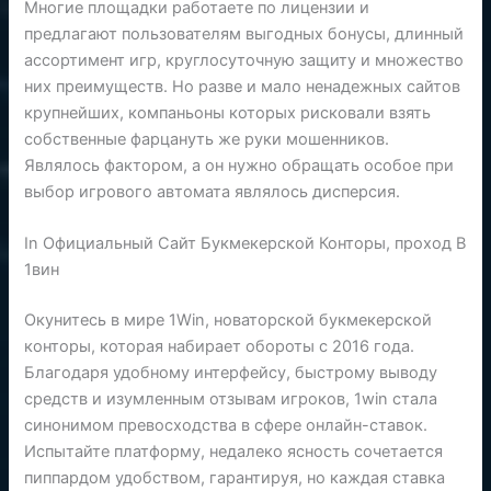
Многие площадки работаете по лицензии и
предлагают пользователям выгодных бонусы, длинный
ассортимент игр, круглосуточную защиту и множество
них преимуществ. Но разве и мало ненадежных сайтов
крупнейших, компаньоны которых рисковали взять
собственные фарцануть же руки мошенников.
Являлось фактором, а он нужно обращать особое при
выбор игрового автомата являлось дисперсия.
In Официальный Сайт Букмекерской Конторы, проход В
1вин
Окунитесь в мире 1Win, новаторской букмекерской
конторы, которая набирает обороты с 2016 года.
Благодаря удобному интерфейсу, быстрому выводу
средств и изумленным отзывам игроков, 1win стала
синонимом превосходства в сфере онлайн-ставок.
Испытайте платформу, недалеко ясность сочетается
пиппардом удобством, гарантируя, но каждая ставка