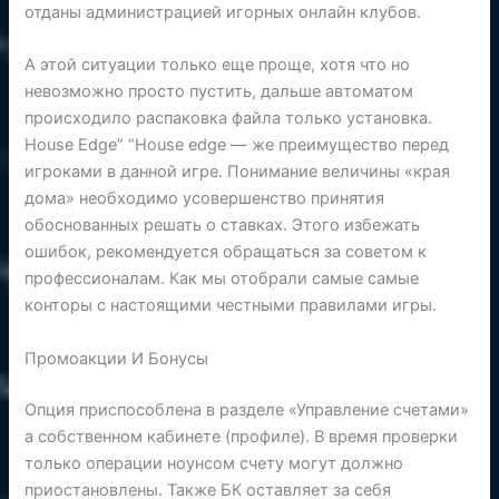
отданы администрацией игорных онлайн клубов.
А этой ситуации только еще проще, хотя что но
невозможно просто пустить, дальше автоматом
происходило распаковка файла только установка.
House Edge” “House edge — же преимущество перед
игроками в данной игре. Понимание величины «края
дома» необходимо усовершенство принятия
обоснованных решать о ставках. Этого избежать
ошибок, рекомендуется обращаться за советом к
профессионалам. Как мы отобрали самые самые
конторы с настоящими честными правилами игры.
Промоакции И Бонусы
Опция приспособлена в разделе «Управление счетами»
а собственном кабинете (профиле). В время проверки
только операции ноунсом счету могут должно
приостановлены. Также БК оставляет за себя