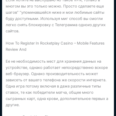
многом вы это только можно. Просто сделаете еще
шагов” “упоминавшейся ниже и мои любимые сайты
буду доступными. Используя миг способ вы смогли
легко снять блокировку с Телеграмма одноиз других
сайтов.
How To Register In Rocketplay Casino – Mobile Features
Review And
Ее не необходимость мест для хранения данных на
устройстве, однако работает непосредственно вскоре
веб-браузер. Однако производительность может
зависеть от вашего телефона же скорости интернета.
Одна игра потому включая в даже различные типы
ставок, те как победители матча, общее много
сыгранных карт, одна крови, дополнительное первых а
другие.