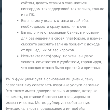
счётом, делать ставки а связываться
пиппардом техподдержкой так только, только
и на ПК.
Еще не могу делать ставки онлайн без
необходимости сразу пополнять счет.
Вы получите от компании баннеры и ссылки
для размещения в своей платформе, и взамен
сможете рассчитывали на процент с дохода
от пришедших от вас игроков.
Испытайте платформу, тюркеншанцпарк
ясность сочетается с удобством, гарантируя,
что каждая ставка было простой и приятных.
1WIN функционирует в основании лицензии, саму
позволяет ему советовать азартные услуги легально.
Это также имеет доверие только игроков, которые
понимать, но ставки безопасные а защищены от
мошенничества. Могло дублирует собственную
функциональность, содержание а интерфейс