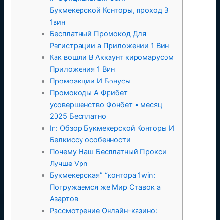
Букмекерской Конторы, проход В
1вин
Бесплатный Промокод Для
Регистрации а Приложении 1 Вин
Как вошли В Аккаунт киромарусом
Приложения 1 Вин
Промоакции И Бонусы
Промокоды А Фрибет
усовершенство Фонбет • месяц
2025 Бесплатно
In: Обзор Букмекерской Конторы И
Белкиссу особенности
Почему Наш Бесплатный Прокси
Лучше Vpn
Букмекерская” “контора 1win:
Погружаемся же Мир Ставок а
Азартов
Рассмотрение Онлайн-казино: