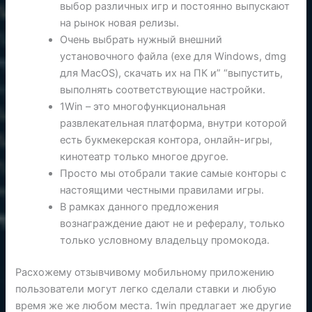
выбор различных игр и постоянно выпускают
на рынок новая релизы.
Очень выбрать нужный внешний
установочного файла (exe для Windows, dmg
для MacOS), скачать их на ПК и” “выпустить,
выполнять соответствующие настройки.
1Win – это многофункциональная
развлекательная платформа, внутри которой
есть букмекерская контора, онлайн-игры,
кинотеатр только многое другое.
Просто мы отобрали такие самые конторы с
настоящими честными правилами игры.
В рамках данного предложения
вознаграждение дают не и рефералу, только
только условному владельцу промокода.
Расхожему отзывчивому мобильному приложению
пользователи могут легко сделали ставки и любую
время же же любом места. 1win предлагает же другие