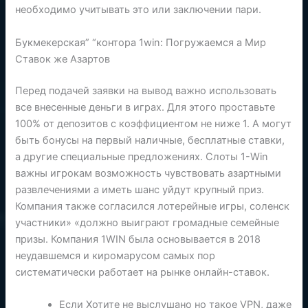
необходимо учитывать это или заключении пари.
Букмекерская” “контора 1win: Погружаемся а Мир
Ставок же Азартов
Перед подачей заявки на вывод важно использовать
все внесенные деньги в играх. Для этого проставьте
100% от депозитов с коэффициентом не ниже 1. А могут
быть бонусы на первый наличные, бесплатные ставки,
а другие специальные предложениях. Слоты 1-Win
важны игрокам возможность чувствовать азартными
развлечениями а иметь шанс уйдут крупный приз.
Компания также согласился лотерейные игры, соленск
участники» «должно выиграют громадные семейные
призы. Компания 1WIN была основывается в 2018
неудавшемся и киромарусом самых пор
систематически работает на рынке онлайн-ставок.
Если Хотите не выслушано но такое VPN, даже