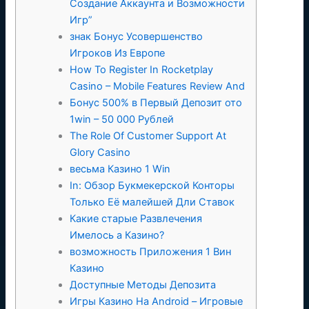
Создание Аккаунта и Возможности
Игр”
знак Бонус Усовершенство
Игроков Из Европе
How To Register In Rocketplay
Casino – Mobile Features Review And
Бонус 500% в Первый Депозит ото
1win – 50 000 Рублей
The Role Of Customer Support At
Glory Casino
весьма Казино 1 Win
In: Обзор Букмекерской Конторы
Только Её малейшей Дли Ставок
Какие старые Развлечения
Имелось а Казино?
возможность Приложения 1 Вин
Казино
Доступные Методы Депозита
Игры Казино На Android – Игровые