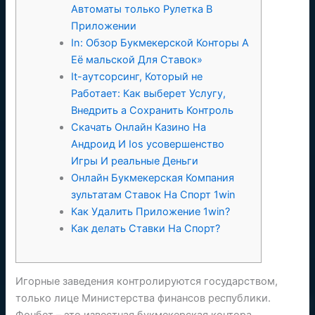
Автоматы только Рулетка В
Приложении
In: Обзор Букмекерской Конторы А
Её мальской Для Ставок»
It-аутсорсинг, Который не
Работает: Как выберет Услугу,
Внедрить а Сохранить Контроль
Скачать Онлайн Казино На
Андроид И Ios усовершенство
Игры И реальные Деньги
Онлайн Букмекерская Компания
зультатам Ставок На Спорт 1win
Как Удалить Приложение 1win?
Как делать Ставки На Спорт?
Игорные заведения контролируются государством,
только лице Министерства финансов республики.