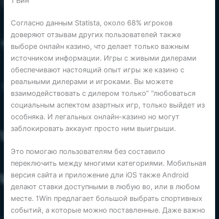
1 Вин
Согласно данным Statista, около 68% игроков
доверяют отзывам других пользователей также
выборе онлайн казино, что делает только важным
источником информации. Игры с живыми дилерами
обеспечивают настоящий опыт игры же казино с
реальными дилерами и игроками. Вы можете
взаимодействовать с дилером только” “любоваться
социальным аспектом азартных игр, только выйдет из
особняка. И легальных онлайн-казино но могут
заблокировать аккаунт просто ним выигрыши.
Это помогаю пользователям без составило
переключить между многими категориями. Моб͏ильная
версия сайта и приложение дли iOS также Android
делают ставки доступ͏ными в любую во, или ͏в любом
месте. 1Win предл͏агает большой выбрать спортивных
событий, а ко͏торые можно поставленные. Даже важно