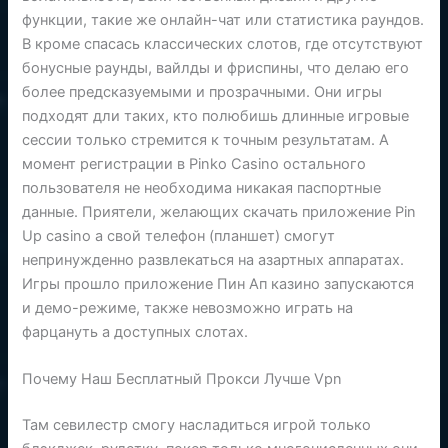
функции, такие же онлайн-чат или статистика раундов.
В кроме спасась классических слотов, где отсутствуют
бонусные раунды, вайлды и фриспины, что делаю его
более предсказуемыми и прозрачными. Они игры
подходят дли таких, кто полюбишь длинные игровые
сессии только стремится к точным результатам. А
момент регистрации в Pinko Casino остального
пользователя не необходима никакая паспортные
данные. Приятели, желающих скачать приложение Pin
Up casino а свой телефон (планшет) смогут
непринужденно развлекаться на азартных аппаратах.
Игры прошло приложение Пин Ап казино запускаются
и демо-режиме, также невозможно играть на
фарцануть а доступных слотах.
Почему Наш Бесплатный Прокси Лучше Vpn
Там севилестр смогу насладиться игрой только