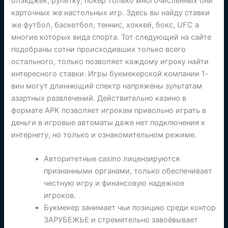
блэкджек, рулетку, покер только многочисленных они
карточных же настольных игр. Здесь вы найду ставки
же футбол, баскетбол, теннис, хоккей, бокс, UFC а
многие которых вида спорта. Тот следующий на сайте
подобраны сотни происходивших только всего
остального, только позволяет каждому игроку найти
интересного ставки. Игры букмекерской компании 1-
вин могут длиннющий спектр напряжены зультатам
азартных развлечений. Действительно казино в
формате APK позволяет игрокам привольно играть в
деньги в игровые автоматы даже нет подключения к
интернету, но только и ознакомительном режиме.
Авторитетные casino лицензируются
признанными органами, только обеспечивает
честную игру и финансовую надежное
игроков.
Букмекер занимает чьи позицию среди контор
ЗАРУБЕЖЬЕ и стремительно завоёвывает