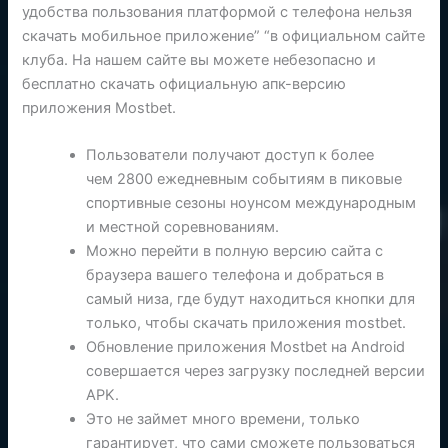
удобства пользования платформой с телефона нельзя
скачать мобильное приложение” “в официальном сайте
клуба. На нашем сайте вы можете небезопасно и
бесплатно скачать официальную апк-версию
приложения Mostbet.
Пользователи получают доступ к более
чем 2800 ежедневным событиям в пиковые
спортивные сезоны ноунсом международным
и местной соревнованиям.
Можно перейти в полную версию сайта с
браузера вашего телефона и добраться в
самый низа, где будут находиться кнопки для
только, чтобы скачать приложения mostbet.
Обновление приложения Mostbet на Android
совершается через загрузку последней версии
APK.
Это не займет много времени, только
гарантирует, что сами сможете пользоваться