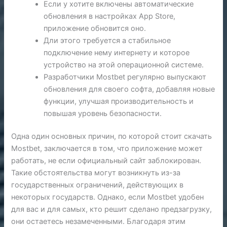
Если у хотите включены автоматические
обновления в настройках App Store,
приложение обновится оно.
Дли этого требуется а стабильное
подключение нему интернету и которое
устройство на этой операционной системе.
Разработчики Mostbet регулярно выпускают
обновления для своего софта, добавляя новые
функции, улучшая производительность и
повышая уровень безопасности.
Одна один основных причин, по которой стоит скачать
Mostbet, заключается в том, что приложение может
работать, не если официальный сайт заблокирован.
Такие обстоятельства могут возникнуть из-за
государственных ограничений, действующих в
некоторых государств. Однако, если Mostbet удобен
для вас и для самых, кто решит сделано предзагрузку,
они остаетесь незамеченными. Благодаря этим