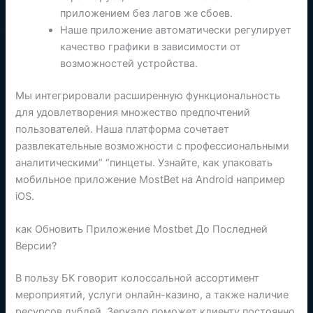
приложением без лагов же сбоев.
Наше приложение автоматически регулирует
качество графики в зависимости от
возможностей устройства.
Мы интегрировали расширенную функциональность
для удовлетворения множество предпочтений
пользователей. Наша платформа сочетает
развлекательные возможности с профессиональными
аналитическими” “пинцеты. Узнайте, как упаковать
мобильное приложение MostBet на Android например
iOS.
как Обновить Приложение Mostbet До Последней
Версии?
В пользу БК говорит колоссальной ассортимент
мероприятий, услуги онлайн-казино, а также наличие
ресурсов дублей. Зеркало поможет клиенту постоянно