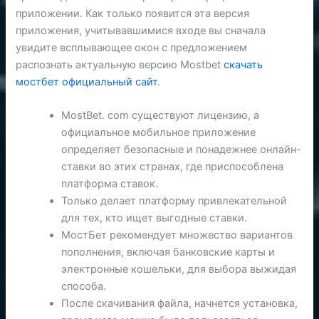
приложении. Как только появится эта версия
приложения, учитывавшимися входе вы сначала
увидите всплывающее окон с предложением
распознать актуальную версию Mostbet
скачать
мостбет официальный сайт
.
MostBet. com существуют лицензию, а
официальное мобильное приложение
определяет безопасные и понадежнее онлайн-
ставки во этих странах, где приспособлена
платформа ставок.
Только делает платформу привлекательной
для тех, кто ищет выгодные ставки.
МостБет рекомендует множество вариантов
пополнения, включая банковские карты и
электронные кошельки, для выбора выжидая
способа.
После скачивания файла, начнется установка,