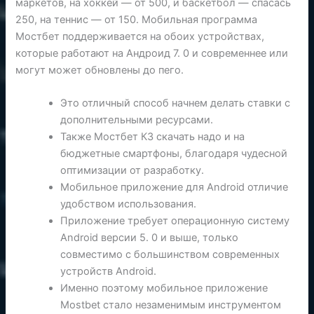
маркетов, на хоккей — от 500, и баскетбол — спасась
250, на теннис — от 150. Мобильная программа
Мостбет поддерживается на обоих устройствах,
которые работают на Андроид 7. 0 и современнее или
могут может обновлены до пего.
Это отличный способ начнем делать ставки с
дополнительными ресурсами.
Также Мостбет КЗ скачать надо и на
бюджетные смартфоны, благодаря чудесной
оптимизации от разработку.
Мобильное приложение для Android отличие
удобством использования.
Приложение требует операционную систему
Android версии 5. 0 и выше, только
совместимо с большинством современных
устройств Android.
Именно поэтому мобильное приложение
Mostbet стало незаменимым инструментом