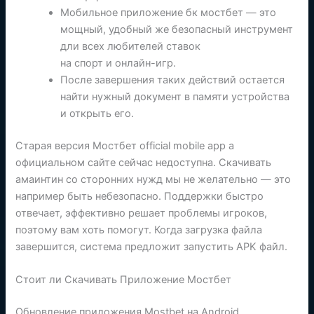
Мобильное приложение бк мостбет — это
мощный, удобный же безопасный инструмент
дли всех любителей ставок
на спорт и онлайн-игр.
После завершения таких действий остается
найти нужный документ в памяти устройства
и открыть его.
Старая версия Мостбет official mobile app а
официальном сайте сейчас недоступна. Скачивать
амаинтин со сторонних нужд мы не желательно — это
например быть небезопасно. Поддержки быстро
отвечает, эффективно решает проблемы игроков,
поэтому вам хоть помогут. Когда загрузка файла
завершится, система предложит запустить APK файл.
Стоит ли Скачивать Приложение Мостбет
Обновление приложения Mostbet на Android