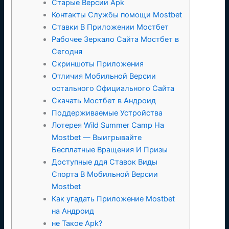
Старые Версии Apk
Контакты Службы помощи Mostbet
Ставки В Приложении Мостбет
Рабочее Зеркало Сайта Мостбет в
Сегодня
Скриншоты Приложения
Отличия Мобильной Версии
остального Официального Сайта
Скачать Мостбет в Андроид
Поддерживаемые Устройства
Лотерея Wild Summer Camp На
Mostbet — Выигрывайте
Бесплатные Вращения И Призы
Доступные ддя Ставок Виды
Спорта В Мобильной Версии
Моstbet
Как угадать Приложение Mostbet
на Андроид
не Такое Apk?