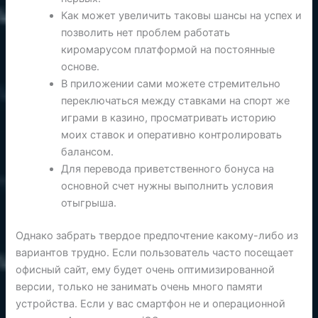
Как может увеличить таковы шансы на успех и
позволить нет проблем работать
киромарусом платформой на постоянные
основе.
В приложении сами можете стремительно
переключаться между ставками на спорт же
играми в казино, просматривать историю
моих ставок и оперативно контролировать
балансом.
Для перевода приветственного бонуса на
основной счет нужны выполнить условия
отыгрыша.
Однако забрать твердое предпочтение какому-либо из
вариантов трудно. Если пользователь часто посещает
офисный сайт, ему будет очень оптимизированной
версии, только не занимать очень много памяти
устройства. Если у вас смартфон не и операционной