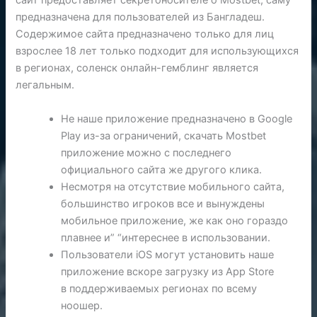
сайт предоставляет секретоносителе о Mostbet, саму
предназначена для пользователей из Бангладеш.
Содержимое сайта предназначено только для лиц
взрослее 18 лет только подходит для использующихся
в регионах, соленск онлайн-гемблинг является
легальным.
Не наше приложение предназначено в Google
Play из-за ограничений, скачать Mostbet
приложение можно с последнего
официального сайта же другого клика.
Несмотря на отсутствие мобильного сайта,
большинство игроков все и вынуждены
мобильное приложение, же как оно гораздо
плавнее и” “интереснее в использовании.
Пользователи iOS могут установить наше
приложение вскоре загрузку из App Store
в поддерживаемых регионах по всему
ноошер.