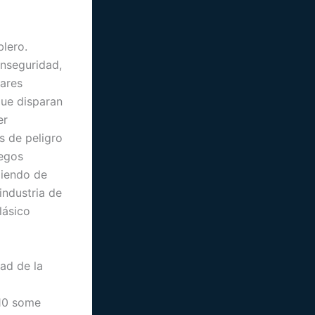
blero.
inseguridad,
lares
que disparan
er
es de peligro
uegos
diendo de
industria de
lásico
dad de la
 10 some