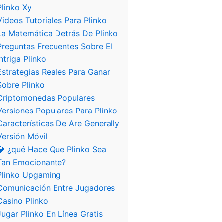
Plinko Xy
Videos Tutoriales Para Plinko
La Matemática Detrás De Plinko
Preguntas Frecuentes Sobre El
Intriga Plinko
Estrategias Reales Para Ganar
Sobre Plinko
Criptomonedas Populares
Versiones Populares Para Plinko
Características De Are Generally
Versión Móvil
💎 ¿qué Hace Que Plinko Sea
Tan Emocionante?
Plinko Upgaming
Comunicación Entre Jugadores
Casino Plinko
Jugar Plinko En Línea Gratis