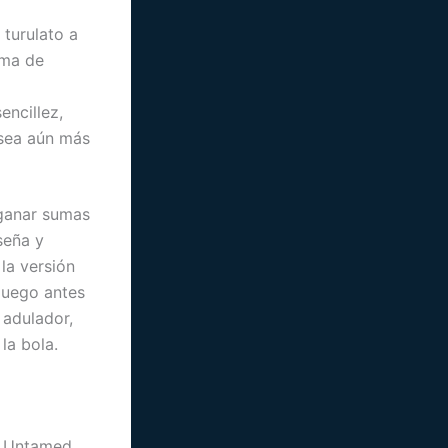
 turulato a
ama de
encillez,
 sea aún más
 ganar sumas
seña y
la versión
 juego antes
 adulador,
la bola.
í. Untamed