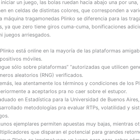
iniciar un juego, las bolas ruedan hacia abajo una por una
aen en celdas de distintas colores, que corresponden a vari
La máquina tragamonedas Plinko se diferencia para las tr
es, ya que zero tiene giros cuma-cuma, bonificaciones adici
ni juegos arriesgados.
 Plinko está online en la mayoría de las plataformas amigab
positivos móviles.
egue sólo sobre plataformas” “autorizadas que utilicen ge
meros aleatorios (RNG) verificados.
emás, lea atentamente los términos y condiciones de los P
eriormente a aceptarlos pra no caer sobre el estupor.
aduado en Estadística para la Universidad de Buenos Aires
sarrollado metodologías pra evaluar RTPs, volatilidad y si
gos.
gunos ejemplares permiten apuestas muy bajas, mientras ot
tiplicadores que disparan el potencial para grandes retorn