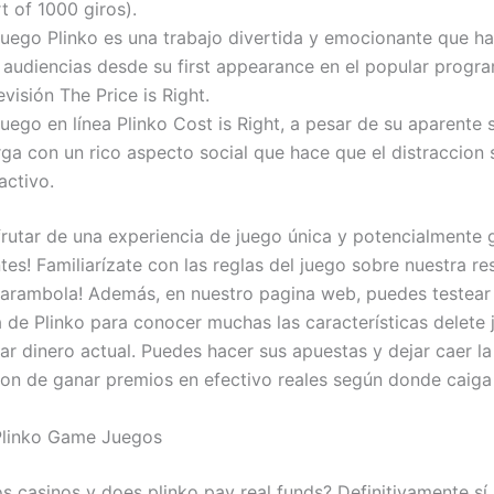
t of 1000 giros).
juego Plinko es una trabajo divertida y emocionante que ha
s audiencias desde su first appearance en el popular progr
evisión The Price is Right.
juego en línea Plinko Cost is Right, a pesar de su aparente s
rga con un rico aspecto social que hace que el distraccion
activo.
frutar de una experiencia de juego única y potencialmente
es! Familiarízate con las reglas del juego sobre nuestra re
carambola! Además, en nuestro pagina web, puedes testear 
ta de Plinko para conocer muchas las características delete
ar dinero actual. Puedes hacer sus apuestas y dejar caer la
ion de ganar premios en efectivo reales según donde caiga 
Plinko Game Juegos
os casinos y does plinko pay real funds? Definitivamente s