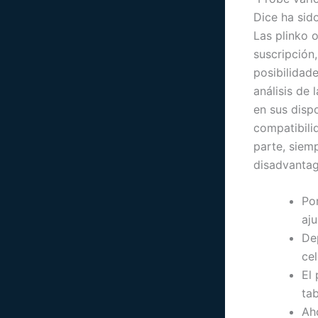
Dice ha sido
Las plinko 
suscripción
posibilidad
análisis de 
en sus disp
compatibili
parte, siem
disadvantag
Por
aju
De
cel
El 
tab
Ah