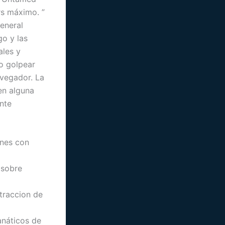
rs máximo. ”
general
go y las
ales y
ko golpear
avegador. La
en alguna
nte
ones con
 sobre
straccion de
anáticos de