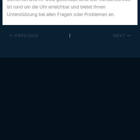
ist rund um die Uhr erreichbar und bietet Ihnen
Unterstützung bei allen Fragen oder Problemen an.
PREVIOUS
NEXT