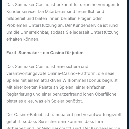
Das Sunmaker Casino ist bekannt für seine hervorragende
Kundenservice. Die Mitarbeiter sind freundlich und
hilfsbereit und bieten Ihnen bei allen Fragen oder
Problemen Unterstützung an. Der Kundenservice ist rund
um die Uhr erreichbar, sodass Sie jederzeit Unterstützung
erhalten können.
Fazit: Sunmaker – ein Casino für jeden
Das Sunmaker Casino ist eine sichere und
verantwortungsvolle Online-Casino-Plattform, die neue
Spieler mit einem attraktiven Willkommensbonus begrüßt.
Mit einer breiten Palette an Spielen, einer einfachen
Registrierung und einer benutzerfreundlichen Oberfläche
bietet es alles, was ein Spieler benötigt.
Der Casino-Betrieb ist transparent und verantwortungsvoll
geführt, sodass Sie sicher sein können, dass Ihre
Sicherheit und Ihr Geld geschützt sind. Der Kundenservice