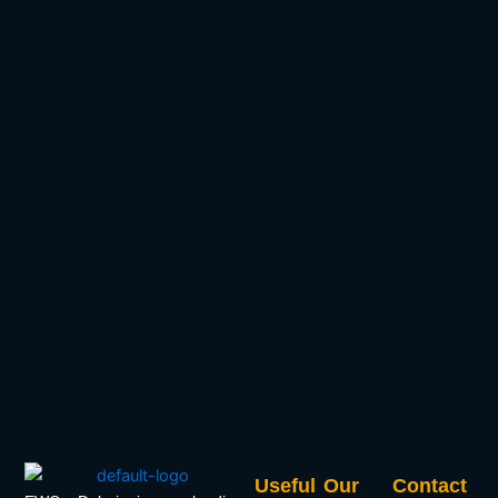
Useful
Our
Contact