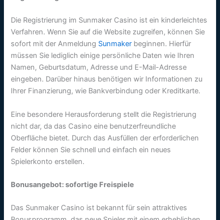
Die Registrierung im Sunmaker Casino ist ein kinderleichtes
Verfahren. Wenn Sie auf die Website zugreifen, können Sie
sofort mit der Anmeldung
Sunmaker
beginnen. Hierfür
müssen Sie lediglich einige persönliche Daten wie Ihren
Namen, Geburtsdatum, Adresse und E-Mail-Adresse
eingeben. Darüber hinaus benötigen wir Informationen zu
Ihrer Finanzierung, wie Bankverbindung oder Kreditkarte.
Eine besondere Herausforderung stellt die Registrierung
nicht dar, da das Casino eine benutzerfreundliche
Oberfläche bietet. Durch das Ausfüllen der erforderlichen
Felder können Sie schnell und einfach ein neues
Spielerkonto erstellen.
Bonusangebot: sofortige Freispiele
Das Sunmaker Casino ist bekannt für sein attraktives
Bonusprogramm, das neue Spieler mit einem erheblichen