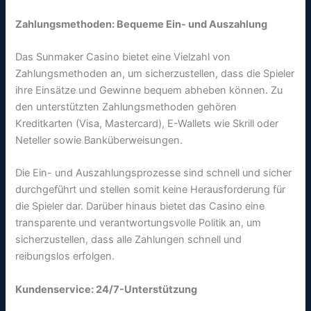
Zahlungsmethoden: Bequeme Ein- und Auszahlung
Das Sunmaker Casino bietet eine Vielzahl von
Zahlungsmethoden an, um sicherzustellen, dass die Spieler
ihre Einsätze und Gewinne bequem abheben können. Zu
den unterstützten Zahlungsmethoden gehören
Kreditkarten (Visa, Mastercard), E-Wallets wie Skrill oder
Neteller sowie Banküberweisungen.
Die Ein- und Auszahlungsprozesse sind schnell und sicher
durchgeführt und stellen somit keine Herausforderung für
die Spieler dar. Darüber hinaus bietet das Casino eine
transparente und verantwortungsvolle Politik an, um
sicherzustellen, dass alle Zahlungen schnell und
reibungslos erfolgen.
Kundenservice: 24/7-Unterstützung