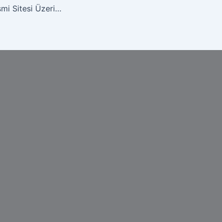
1xbet Türkiye: Resmi Sitesi Üzerinden Spor Bahisleri Empieza Canli Bahisler