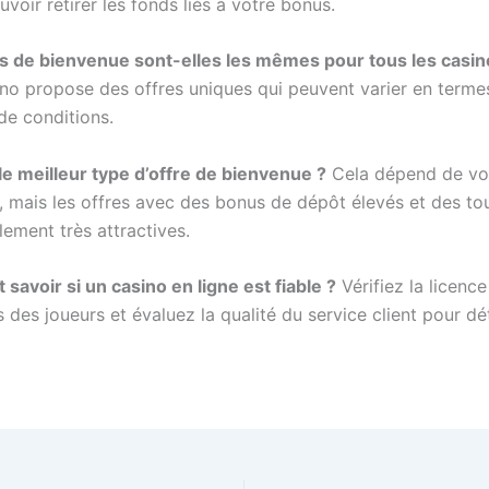
voir retirer les fonds liés à votre bonus.
es de bienvenue sont-elles les mêmes pour tous les casin
no propose des offres uniques qui peuvent varier en terme
de conditions.
 le meilleur type d’offre de bienvenue ?
Cela dépend de vo
, mais les offres avec des bonus de dépôt élevés et des tou
ement très attractives.
savoir si un casino en ligne est fiable ?
Vérifiez la licence
is des joueurs et évaluez la qualité du service client pour d