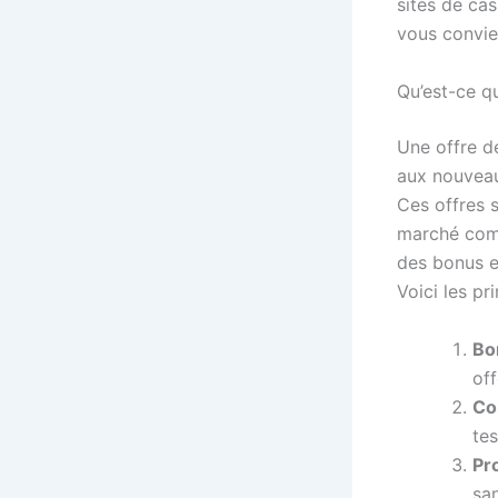
sites de cas
vous convie
Qu’est-ce q
Une offre d
aux nouveaux
Ces offres s
marché comp
des bonus e
Voici les pr
Bo
off
Coi
tes
Pr
sa