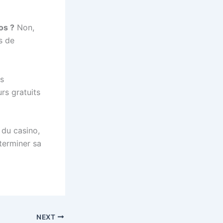
os ?
Non,
s de
s
rs gratuits
 du casino,
éterminer sa
NEXT