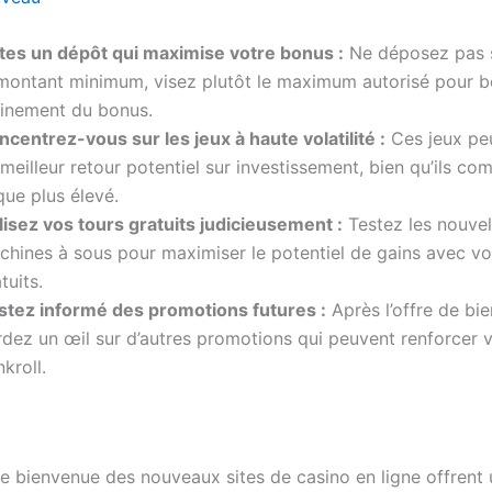
ites un dépôt qui maximise votre bonus :
Ne déposez pas 
 montant minimum, visez plutôt le maximum autorisé pour b
einement du bonus.
centrez-vous sur les jeux à haute volatilité :
Ces jeux peu
meilleur retour potentiel sur investissement, bien qu’ils co
que plus élevé.
lisez vos tours gratuits judicieusement :
Testez les nouvel
chines à sous pour maximiser le potentiel de gains avec vo
tuits.
stez informé des promotions futures :
Après l’offre de bi
rdez un œil sur d’autres promotions qui peuvent renforcer 
kroll.
de bienvenue des nouveaux sites de casino en ligne offrent