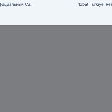
Казино конце Официальный Сайт Casino X, Вход только Регистрация