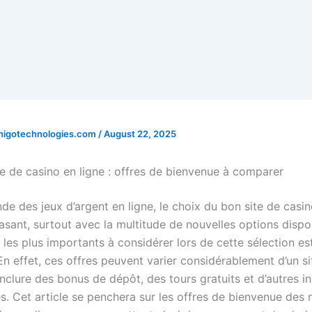
higotechnologies.com
/
August 22, 2025
e de casino en ligne : offres de bienvenue à comparer
de des jeux d’argent en ligne, le choix du bon site de casi
sant, surtout avec la multitude de nouvelles options dispon
les plus importants à considérer lors de cette sélection est
n effet, ces offres peuvent varier considérablement d’un sit
nclure des bonus de dépôt, des tours gratuits et d’autres in
es. Cet article se penchera sur les offres de bienvenue des