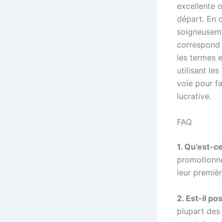
excellente o
départ. En 
soigneuseme
correspond 
les termes 
utilisant le
voie pour f
lucrative.
FAQ
1. Qu’est-c
promotionne
leur premièr
2. Est-il p
plupart des