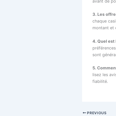
avant de pou
3. Les offr
chaque casi
montant et 
4. Quel est
préférences
sont général
5. Comment 
lisez les av
fiabilité.
PREVIOUS