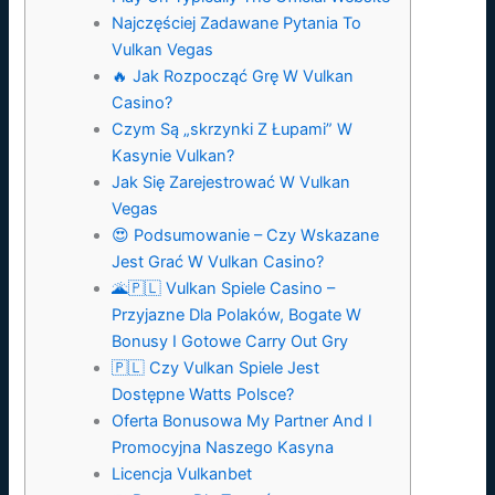
Najczęściej Zadawane Pytania To
Vulkan Vegas
🔥 Jak Rozpocząć Grę W Vulkan
Casino?
Czym Są „skrzynki Z Łupami” W
Kasynie Vulkan?
Jak Się Zarejestrować W Vulkan
Vegas
😍 Podsumowanie – Czy Wskazane
Jest Grać W Vulkan Casino?
🌋🇵🇱 Vulkan Spiele Casino –
Przyjazne Dla Polaków, Bogate W
Bonusy I Gotowe Carry Out Gry
🇵🇱 Czy Vulkan Spiele Jest
Dostępne Watts Polsce?
Oferta Bonusowa My Partner And I
Promocyjna Naszego Kasyna
Licencja Vulkanbet