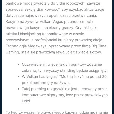
bankowe mogą trwać z 3 do 5 dni roboczych. Zawsze
sprawdzaj sekcję „Bankowość”, aby uzyskać aktualizacje
dotyczące najnowszych opłat i czasu przetwarzania.
Kasyno na żywo w Vulkan Vegas przenosi emocje
prawdziwego kasyna na ekrany graczy. Gry takie jak
ruletka i blackjack są transmitowane w czasie
rzeczywistym, a profesjonalni krupierzy prowadzą akcję.
Technologia Megaways, opracowana przez firmę Big Time
Gaming, stała się prawdziwą rewolucją t świecie slotów.
Oczywiście im więcej takich punktów zostanie
zebrano, tym wyższy standing będzie osiągnięty.
W Vulkan Las vegas” “Można liczyć na ponad 30
pokoi perform gry na żywo.
Tutaj przebieg rozgrywki nie jest sterowany przez
komputerowe algorytmy, lecz przez prawdziwych
ludzi.
To tworzy wrażenie prawdziwego kasyna, gdzie można nie