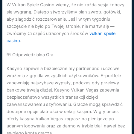
W Vulkan Spiele Casino wiemy, że nie każda sesja kończy
się wygraną. Dlatego stworzyliśmy plan zwrotu gotówki,
aby złagodzić rozczarowanie. Jeśli w tym tygodniu
szczęście nie było po Twojej stronie, nie martw się —
zwrócimy Ci część utraconych środków
vulkan spiele
casino
.
🌺 Odpowiedzialna Gra
Kasyno zapewnia bezpieczne my partner and i uczciwe
wrażenia z gry dla wszystkich użytkowników. E-portfele
zapewniają najszybsze wypłaty, podczas gdy przelewy
bankowe trwają dłużej. Kasyno Vulkan Vegas zapewnia
bezpieczeństwo wszystkich transakcji dzięki
zaawansowanemu szyfrowaniu. Gracze mogą sprawdzić
dostępne opcje płatności w sekcji kasjera. W gry unces
oferty kasyna Vulkan Vegas zagrasz na pieniądze po
udanym logowaniu oraz za darmo w trybie trial, nawet bez
swojego konta gracza.