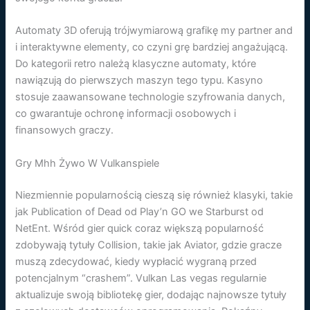
Automaty 3D oferują trójwymiarową grafikę my partner and
i interaktywne elementy, co czyni grę bardziej angażującą.
Do kategorii retro należą klasyczne automaty, które
nawiązują do pierwszych maszyn tego typu. Kasyno
stosuje zaawansowane technologie szyfrowania danych,
co gwarantuje ochronę informacji osobowych i
finansowych graczy.
Gry Mhh Żywo W Vulkanspiele
Niezmiennie popularnością cieszą się również klasyki, takie
jak Publication of Dead od Play’n GO we Starburst od
NetEnt. Wśród gier quick coraz większą popularność
zdobywają tytuły Collision, takie jak Aviator, gdzie gracze
muszą zdecydować, kiedy wypłacić wygraną przed
potencjalnym “crashem”. Vulkan Las vegas regularnie
aktualizuje swoją bibliotekę gier, dodając najnowsze tytuły