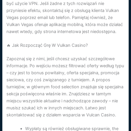
być użycie VPN. Jeśli żadne z tych rozwiązań nie
przyniesie efektu, skontaktuj się z obsługą klienta Vulkan
Vegas poprzez email lub telefon. Pamiętaj również, że
Vulkan Vegas oferuje aplikację mobilną, która może działać
nawet wtedy, gdy strona internetowa jest niedostępna.
🔥 Jak Rozpocząć Grę W Vulkan Casino?
Zapoznaj się z nimi, jeśli chcesz uzyskać szczegółowe
informacje. Po wejściu możesz filtrować oferty według typu
– czy jest to bonus powitalny, oferta specjalna, promocja
sieciowa, czy coś związanego z turniejem. A propos
turniejów, w głównym food selection znajduje się specjalna
sekcja poświęcona właśnie im. Znajdziesz w tamtym
miejscu wszystkie aktualne i nadchodzące zawody – nie
musisz szukać ich w innych miejscach. Łatwo jest
skontaktować się z działem wsparcia w Vulcan Casino.
Wypłaty są również obsługiwane sprawnie, the