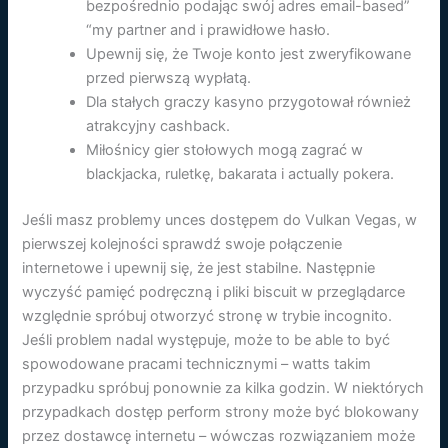
bezpośrednio podając swój adres email-based”
“my partner and i prawidłowe hasło.
Upewnij się, że Twoje konto jest zweryfikowane
przed pierwszą wypłatą.
Dla stałych graczy kasyno przygotował również
atrakcyjny cashback.
Miłośnicy gier stołowych mogą zagrać w
blackjacka, ruletkę, bakarata i actually pokera.
Jeśli masz problemy unces dostępem do Vulkan Vegas, w
pierwszej kolejności sprawdź swoje połączenie
internetowe i upewnij się, że jest stabilne. Następnie
wyczyść pamięć podręczną i pliki biscuit w przeglądarce
względnie spróbuj otworzyć stronę w trybie incognito.
Jeśli problem nadal występuje, może to be able to być
spowodowane pracami technicznymi – watts takim
przypadku spróbuj ponownie za kilka godzin. W niektórych
przypadkach dostęp perform strony może być blokowany
przez dostawcę internetu – wówczas rozwiązaniem może