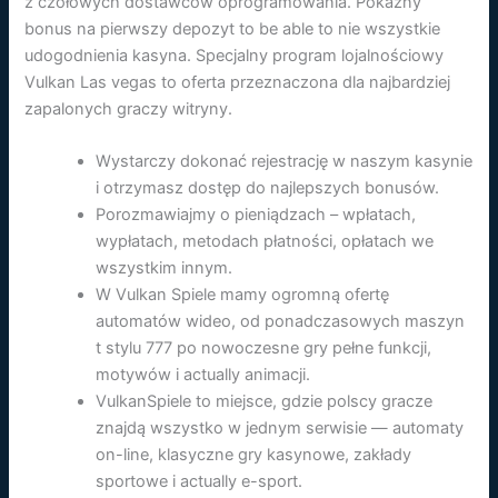
z czołowych dostawców oprogramowania. Pokaźny
bonus na pierwszy depozyt to be able to nie wszystkie
udogodnienia kasyna. Specjalny program lojalnościowy
Vulkan Las vegas to oferta przeznaczona dla najbardziej
zapalonych graczy witryny.
Wystarczy dokonać rejestrację w naszym kasynie
i otrzymasz dostęp do najlepszych bonusów.
Porozmawiajmy o pieniądzach – wpłatach,
wypłatach, metodach płatności, opłatach we
wszystkim innym.
W Vulkan Spiele mamy ogromną ofertę
automatów wideo, od ponadczasowych maszyn
t stylu 777 po nowoczesne gry pełne funkcji,
motywów i actually animacji.
VulkanSpiele to miejsce, gdzie polscy gracze
znajdą wszystko w jednym serwisie — automaty
on-line, klasyczne gry kasynowe, zakłady
sportowe i actually e-sport.