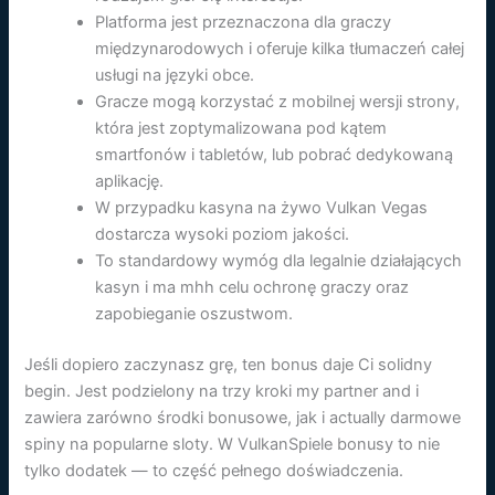
Platforma jest przeznaczona dla graczy
międzynarodowych i oferuje kilka tłumaczeń całej
usługi na języki obce.
Gracze mogą korzystać z mobilnej wersji strony,
która jest zoptymalizowana pod kątem
smartfonów i tabletów, lub pobrać dedykowaną
aplikację.
W przypadku kasyna na żywo Vulkan Vegas
dostarcza wysoki poziom jakości.
To standardowy wymóg dla legalnie działających
kasyn i ma mhh celu ochronę graczy oraz
zapobieganie oszustwom.
Jeśli dopiero zaczynasz grę, ten bonus daje Ci solidny
begin. Jest podzielony na trzy kroki my partner and i
zawiera zarówno środki bonusowe, jak i actually darmowe
spiny na popularne sloty. W VulkanSpiele bonusy to nie
tylko dodatek — to część pełnego doświadczenia.