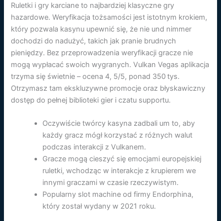
Ruletki i gry karciane to najbardziej klasyczne gry
hazardowe. Weryfikacja tożsamości jest istotnym krokiem,
który pozwala kasynu upewnić się, że nie und nimmer
dochodzi do nadużyć, takich jak pranie brudnych
pieniędzy. Bez przeprowadzenia weryfikacji gracze nie
mogą wypłacać swoich wygranych. Vulkan Vegas aplikacja
trzyma się świetnie – ocena 4, 5/5, ponad 350 tys.
Otrzymasz tam ekskluzywne promocje oraz błyskawiczny
dostęp do pełnej biblioteki gier i czatu supportu.
Oczywiście twórcy kasyna zadbali um to, aby
każdy gracz mógł korzystać z różnych walut
podczas interakcji z Vulkanem.
Gracze mogą cieszyć się emocjami europejskiej
ruletki, wchodząc w interakcje z krupierem we
innymi graczami w czasie rzeczywistym.
Popularny slot machine od firmy Endorphina,
który został wydany w 2021 roku.