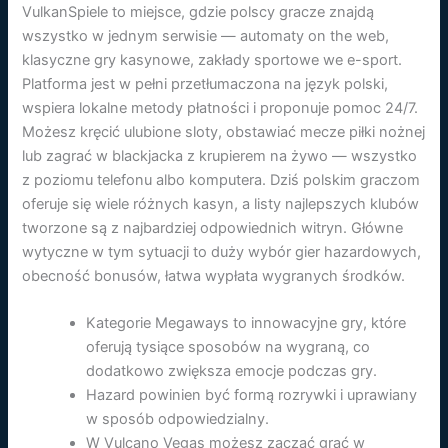
VulkanSpiele to miejsce, gdzie polscy gracze znajdą
wszystko w jednym serwisie — automaty on the web,
klasyczne gry kasynowe, zakłady sportowe we e-sport.
Platforma jest w pełni przetłumaczona na język polski,
wspiera lokalne metody płatności i proponuje pomoc 24/7.
Możesz kręcić ulubione sloty, obstawiać mecze piłki nożnej
lub zagrać w blackjacka z krupierem na żywo — wszystko
z poziomu telefonu albo komputera. Dziś polskim graczom
oferuje się wiele różnych kasyn, a listy najlepszych klubów
tworzone są z najbardziej odpowiednich witryn. Główne
wytyczne w tym sytuacji to duży wybór gier hazardowych,
obecność bonusów, łatwa wypłata wygranych środków.
Kategorie Megaways to innowacyjne gry, które
oferują tysiące sposobów na wygraną, co
dodatkowo zwiększa emocje podczas gry.
Hazard powinien być formą rozrywki i uprawiany
w sposób odpowiedzialny.
W Vulcano Vegas możesz zacząć grać w