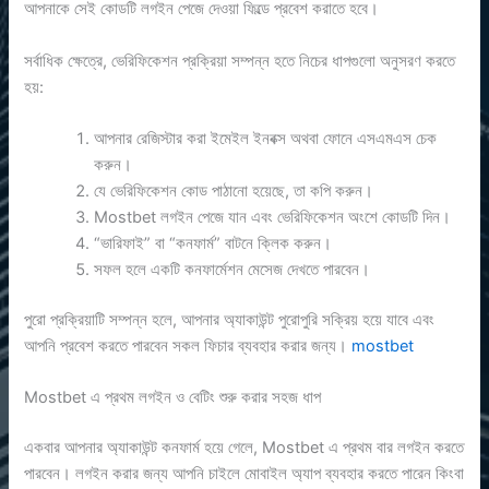
আপনাকে সেই কোডটি লগইন পেজে দেওয়া ফিল্ডে প্রবেশ করাতে হবে।
সর্বাধিক ক্ষেত্রে, ভেরিফিকেশন প্রক্রিয়া সম্পন্ন হতে নিচের ধাপগুলো অনুসরণ করতে
হয়:
আপনার রেজিস্টার করা ইমেইল ইনবক্স অথবা ফোনে এসএমএস চেক
করুন।
যে ভেরিফিকেশন কোড পাঠানো হয়েছে, তা কপি করুন।
Mostbet লগইন পেজে যান এবং ভেরিফিকেশন অংশে কোডটি দিন।
“ভারিফাই” বা “কনফার্ম” বাটনে ক্লিক করুন।
সফল হলে একটি কনফার্মেশন মেসেজ দেখতে পারবেন।
পুরো প্রক্রিয়াটি সম্পন্ন হলে, আপনার অ্যাকাউন্ট পুরোপুরি সক্রিয় হয়ে যাবে এবং
আপনি প্রবেশ করতে পারবেন সকল ফিচার ব্যবহার করার জন্য।
mostbet
Mostbet এ প্রথম লগইন ও বেটিং শুরু করার সহজ ধাপ
একবার আপনার অ্যাকাউন্ট কনফার্ম হয়ে গেলে, Mostbet এ প্রথম বার লগইন করতে
পারবেন। লগইন করার জন্য আপনি চাইলে মোবাইল অ্যাপ ব্যবহার করতে পারেন কিংবা