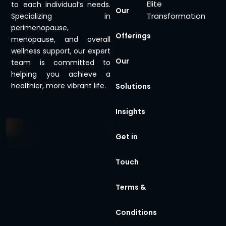
Elite
to each individual’s needs.
Our
Transformation
Specializing in
perimenopause,
Offerings
menopause, and overall
wellness support, our expert
Our
team is committed to
helping you achieve a
healthier, more vibrant life.
Solutions
Insights
Get in
Touch
Terms &
Conditions