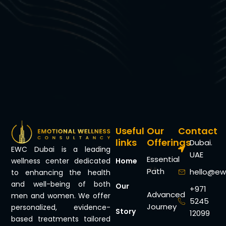
Useful
Our
Contact
links
Offerings
Dubai.
EWC Dubai is a leading
UAE
Essential
Home
wellness center dedicated
Path
hello@ew
to enhancing the health
and well-being of both
Our
+971
Advanced
men and women. We offer
5245
Journey
personalized, evidence-
Story
12099
based treatments tailored