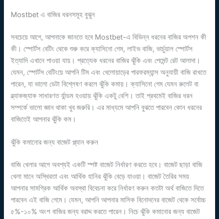
Mostbet এ বাজির ধরনসমূহ বুঝুন
সবচেয়ে আগে, আপনাকে জানতে হবে Mostbet-এ বিভিন্ন ধরনের বাজির অপশন কী
কী। স্পোর্টস বেটিং থেকে শুরু করে ক্যাসিনো গেম, লাইভ বাজি, ভার্চুয়াল স্পোর্টস
ইত্যাদি এখানে পাওয়া যায়। প্রত্যেক ধরনের বাজির ঝুঁকি এবং পেমেন্ট রেট আলাদা।
যেমন, স্পোর্টস বেটিংয়ে আপনি টিম এবং খেলোয়াড়ের পারফরম্যান্স অনুযায়ী বাজি রাখতে
পারেন, যা ভালো ডেটা বিশ্লেষণ করলে ঝুঁকি কমায়। ক্যাসিনো গেম যেমন রুলেট বা
ব্ল্যাকজ্যাক সাধারণত র্যান্ডম হওয়ায় ঝুঁকি একটু বেশি। তাই প্রথমেই বাজির ধরন
সম্পর্কে ভালো জ্ঞান থাকা খুব জরুরি। এর মাধ্যমে আপনি বুঝতে পারবেন কোন ধরনের
বাজিতেই আপনার ঝুঁকি কম।
ঝুঁকি কমানোর জন্য বাজেট প্ল্যান করুন
বাজি খেলার আগে অবশ্যই একটি স্পষ্ট বাজেট নির্ধারণ করতে হবে। বাজেট ছাড়া বাজি
খেলা মানে অস্থিরতা এবং আর্থিক হানির ঝুঁকি বেড়ে যাওয়া। বাজেট তৈরির সময়
আপনার সামগ্রিক আর্থিক অবস্থা বিবেচনা করে নির্ধারণ করুন কতটা অর্থ বাজিতে দিতে
পারবেন এই বাজি গেমে। যেমন, আপনি আপনার মাসিক বিনোদনের বাজেট থেকে সর্বোচ্চ
৫%-১০% অংশ বাজির জন্য বরাদ্দ করতে পারেন। নিচে ঝুঁকি কমানোর জন্য বাজেট