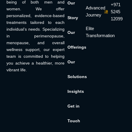
being of both men and
Our
+971
Advanced
women. We offer
5245
Journey
personalized, evidence-based
Story
12099
treatments tailored to each
Elite
individual’s needs. Specializing
Our
Transformation
in perimenopause,
menopause, and overall
Offerings
wellness support, our expert
team is committed to helping
Our
you achieve a healthier, more
vibrant life.
Solutions
Insights
Get in
Touch