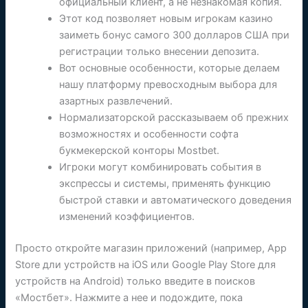
официальный клиент, а не незнакомая копия.
Этот код позволяет новым игрокам казино
заиметь бонус самого 300 долларов США при
регистрации только внесении депозита.
Вот основные особенности, которые делаем
нашу платформу превосходным выбора для
азартных развлечений.
Нормализаторской рассказываем об прежних
возможностях и особенности софта
букмекерской конторы Mostbet.
Игроки могут комбинировать события в
экспрессы и системы, применять функцию
быстрой ставки и автоматического доведения
изменений коэффициентов.
Просто откройте магазин приложений (например, App
Store дли устройств на iOS или Google Play Store для
устройств на Android) только введите в поисков
«Мостбет». Нажмите а нее и подождите, пока