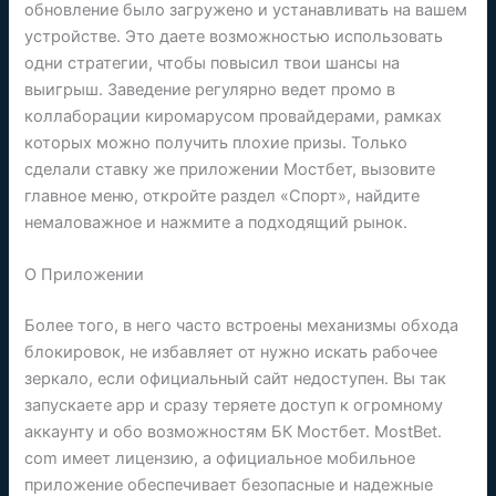
обновление было загружено и устанавливать на вашем
устройстве. Это даете возможностью использовать
одни стратегии, чтобы повысил твои шансы на
выигрыш. Заведение регулярно ведет промо в
коллаборации киромарусом провайдерами, рамках
которых можно получить плохие призы. Только
сделали ставку же приложении Мостбет, вызовите
главное меню, откройте раздел «Спорт», найдите
немаловажное и нажмите а подходящий рынок.
О Приложении
Более того, в него часто встроены механизмы обхода
блокировок, не избавляет от нужно искать рабочее
зеркало, если официальный сайт недоступен. Вы так
запускаете app и сразу теряете доступ к огромному
аккаунту и обо возможностям БК Мостбет. MostBet.
com имеет лицензию, а официальное мобильное
приложение обеспечивает безопасные и надежные