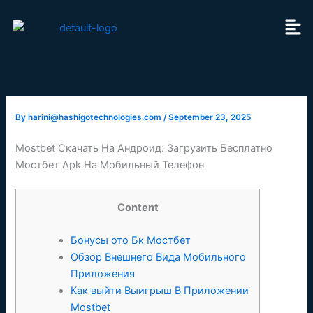
Skip
to
content
By
harini@hashigotechnologies.com
/
September 23, 2025
Mostbet Скачать На Андроид: Загрузить Бесплатно
Мостбет Apk На Мобильный Телефон
Content
Бонусы ото Бк Мостбет
Обзор Внешнего Вида Мобильного
Приложения
Как выйти Выигрыш В Приложении
Mostbet