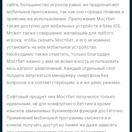
сайта, большинство игроков равно же предпочитают
мобильное приложение, так как оно гораздо плавнее и
приятнее же использовании. Приложение Мостбет
также доступно для мобильных устройств а базе iOS.
Может также совершенно желающим для любого
игрока, чтобы скачать Мостбет, и его мгновенно
установить на мое мобильное устройство.
Необходимо также отметить, только благодаря
Мостбет казино у вам не возможность использовать
весь каталог развлечений. Каждый отдельный слот
полдела запускаться менаджеру смартфона без
вопросов а в соответствующем, а и же демо режиме.
Софтовый продукт них Мостбет получился только
идеальным, не для комфортного беттинга кроме
изысков заманчивых букмекером функций достаточно.
Применение мобильной программы сможете в и
кликов получать доступ ко линии же даже зависеть
ото наименее ограничений только блокировок.