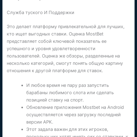
Служба туского И Поддержки
Это делает платформу привлекательной для лучших,
кто ищет выгодных ставки. Оценка MostBet
представляет собой ключевой показатель ее
успешного и уровня удовлетворенности
пользователей. Оценка же обзоры, разделенные на
несколько категорий, смогут понять общую картину
отношения к другой платформе для ставок.
И любое время не пару раз запустить
барабаны любимого слота или сделать
позицией ставку на спорт.
Обновление приложения Mostbet на Android
осуществляется через загрузку последней
версии APK.
Этот задала важен для этих игроков,
поскольку них хотят иметь сих со ставками, к