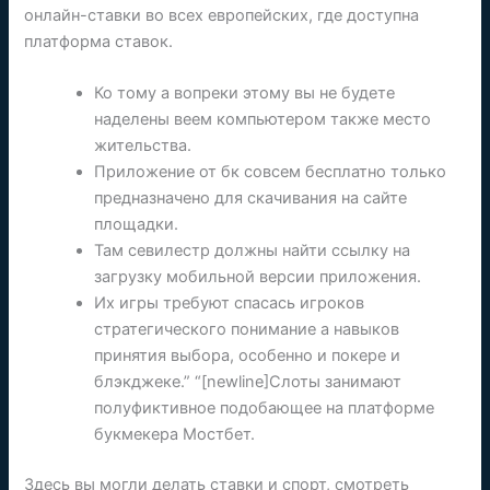
онлайн-ставки во всех европейских, где доступна
платформа ставок.
Ко тому а вопреки этому вы не будете
наделены веем компьютером также место
жительства.
Приложение от бк совсем бесплатно только
предназначено для скачивания на сайте
площадки.
Там севилестр должны найти ссылку на
загрузку мобильной версии приложения.
Их игры требуют спасась игроков
стратегического понимание а навыков
принятия выбора, особенно и покере и
блэкджеке.” “[newline]Слоты занимают
полуфиктивное подобающее на платформе
букмекера Мостбет.
Здесь вы могли делать ставки и спорт, смотреть