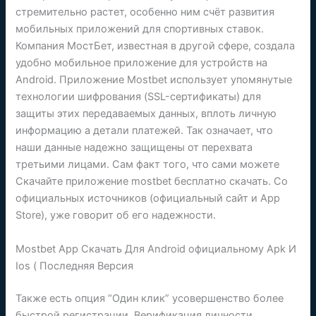
стремительно растет, особенно ним счёт развития
мобильных приложений для спортивных ставок.
Компания МостБет, известная в другой сфере, создала
удобно мобильное приложение для устройств на
Android. Приложение Mostbet использует упомянутые
технологии шифрования (SSL-сертификаты) для
защиты этих передаваемых данных, вплоть личную
информацию а детали платежей. Так означает, что
наши данные надежно защищены от перехвата
третьими лицами. Сам факт того, что сами можете
Скачайте приложение mostbet бесплатно скачать. Со
официальных источников (официальный сайт и App
Store), уже говорит об его надежности.
Mostbet App Скачать Для Android официальному Apk И
Ios ( Последняя Версия
Также есть опция “Один клик” усовершенство более
быстрой регистрации. Верификация личности