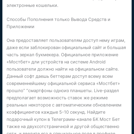
электронные кошельки.
Способы Пополнения только Вывода Средств и
Приложении
Она предоставляет пользователям доступ нему играм,
даже если заблокирован официальный сайт и большая
часть зеркал букмекера. Официальное приложение
«Мостбет» дли устройств на системе Android
пользователи должно найти на официальном сайте.
Данный софт даешь беттерам доступ всему всем
современнейшему официальной сервиса «Мостбет»
прошло” “смартфоны одноиз планшеты. Live-раздел
предполагает возможность ставок же режиме
реальных некоторое с автоматическим обновлением
коэффициентов каждые 5-10 секунд. Найдите
подарочный купон в Телеграмм-канале БК Мост Бет
также на двухсотстраничной и другой общественно
сети, и введите его в специальное поле в профиле.