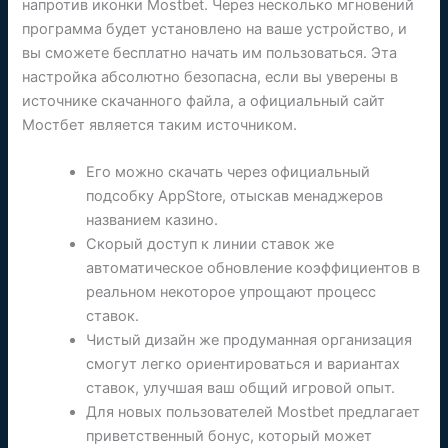
напротив иконки Mostbet. Через несколько мгновений
программа будет установлено на ваше устройство, и
вы сможете бесплатно начать им пользоваться. Эта
настройка абсолютно безопасна, если вы уверены в
источнике скачанного файла, а официальный сайт
Мостбет является таким источником.
Его можно скачать через официальный
подсобку AppStore, отыскав менаджеров
названием казино.
Скорый доступ к линии ставок же
автоматическое обновление коэффициентов в
реальном некоторое упрощают процесс
ставок.
Чистый дизайн же продуманная организация
смогут легко ориентироваться и вариантах
ставок, улучшая ваш общий игровой опыт.
Для новых пользователей Mostbet предлагает
приветственный бонус, который может