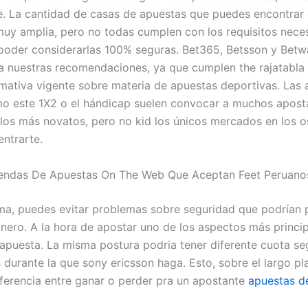
. La cantidad de casas de apuestas que puedes encontrar 
muy amplia, pero no todas cumplen con los requisitos neces
oder considerarlas 100% seguras. Bet365, Betsson y Betw
a nuestras recomendaciones, ya que cumplen the rajatabla 
mativa vigente sobre materia de apuestas deportivas. Las 
o este 1X2 o el hándicap suelen convocar a muchos apost
los más novatos, pero no kid los únicos mercados en los o
ntrarte.
iendas De Apuestas On The Web Que Aceptan Feet Peruano
ma, puedes evitar problemas sobre seguridad que podrían 
inero. A la hora de apostar uno de los aspectos más princip
 apuesta. La misma postura podria tener diferente cuota se
 durante la que sony ericsson haga. Esto, sobre el largo p
iferencia entre ganar o perder pra un apostante
apuestas d