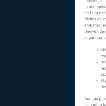
móviles, un
experiencia
en Perú est
fáciles de u
embargo, es
bienvenida 
seguridad, 
Mi
re
Bo
re
es
El
ri
Aunque pued
sumado a la