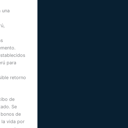
a una
rú,
as
emento.
establecidos
erú para
ible retorno
cibo de
tado. Se
s bonos de
 la vida por