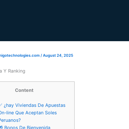
higotechnologies.com
/
August 24, 2025
a Y Ranking
Content
✅ ¿hay Viviendas De Apuestas
On-line Que Aceptan Soles
Peruanos?
🎁 Bonos De Bienvenida