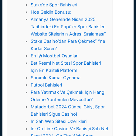
Stake’de Spor Bahisleri
Hoş Geldin Bonusu:
Almanya Genelinde Nisan 2025
Tarihindeki En Popüler Spor Bahisleri
Website Sitelerinin Adresi Sıralaması”
Stake Casino’dan Para Çekmek” “ne
Kadar Sürer?
En İyi̇ Mostbet Oyunlari
Bet Resmi Net Sitesi Spor Bahisleri
Için En Kaliteli Platform
Sorumlu Kumar Oynama
Futbol Bahisleri
Para Yatırmak Ve Çekmek Için Hangi
Ödeme Yöntemleri Mevcuttur?
Matadorbet 2024 Güncel Giriş, Spor
Bahisleri Sigue Casino!
In Sah Web Sitesi Özellikleri
In: On Line Casino Ve Bahisçi Sah Net