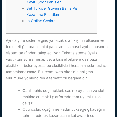
Kayıt, Spor Bahisleri
Bet Türkiye: Güvenli Bahis Ve
Kazanma Fırsatları
In Online Casino
Ayrıca yine sisteme giriş yapacak olan kişinin ülkesini ve
tercih ettiği para birimini para tanımlaması kayıt esnasında
sistem tarafından talep ediliyor. Fakat sisteme üyelik
yaptıktan sonra hesap veya kişisel bilgilere dair bazı
eksiklikler bulunuyorsa bu eksiklikleri hesabım sekmesinden
tamamlamalısınız. Bu, resmi web sitesinin çalışma
sürümüne yönlendiren alternatif bir bağlantıdır.
Canlı bahis seçenekleri, casino oyunları ve slot
makineleri mobil platformda tam uyumlulukla
çalışır.
Oyuncular, uçağın ne kadar yükseğe çıkacağını
tahmin ederek kazançlarını katlayabilirler.