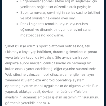
Engellemeler sonrası siteye erişim sağlamak için
yenilenen bağlantılar düzenli olarak paylaşılır.
Spor, turnuvalar, çevrimiçi in series casino teklifleri
ve slot oyunları hakkında over şey.
Renkli siga tatlı temalı bu oyun, oyunculara
eğlenceli ve dinamik bir oyun deneyimi sunar
mostbet casino logowanie.
Şirket içi inşa edilmiş sport platformu neticesinde, tek
tıklamayla kayıt yapılabilirken, durante geleneksel e-posta
veya telefon kaydı da iyi çalışır. Site ayrıca canlı spor
empieza eSpor maçları, canlı casinolar ve herhangi bir
kullanıcının ziyaret edebileceği diğer oyunlar sunmaktadır.
Web sitesine yalnızca mobil cihazlardan erişilemez, aynı
zamanda iOS empieza Android operating-system
operating system mobil uygulamalar de alguma vardır. Bunu
yapmak oldukça basit, device menüsünde «Telefon
ayarları» nı açmanız empieza işletim sisteminin” “sürümünü
görmeniz yeterlidir, por az 4.