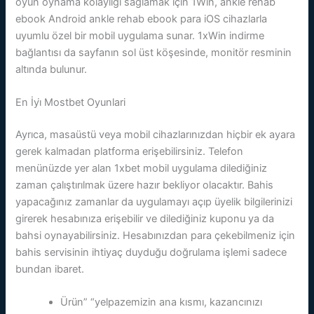
oyun oynama kolaylığı sağlamak için 1Win, ankle rehab
ebook Android ankle rehab ebook para iOS cihazlarla
uyumlu özel bir mobil uygulama sunar. 1xWin indirme
bağlantısı da sayfanın sol üst köşesinde, monitör resminin
altında bulunur.
En İyi̇ Mostbet Oyunlari
Ayrıca, masaüstü veya mobil cihazlarınızdan hiçbir ek ayara
gerek kalmadan platforma erişebilirsiniz. Telefon
menünüzde yer alan 1xbet mobil uygulama dilediğiniz
zaman çalıştırılmak üzere hazır bekliyor olacaktır. Bahis
yapacağınız zamanlar da uygulamayı açıp üyelik bilgilerinizi
girerek hesabınıza erişebilir ve dilediğiniz kuponu ya da
bahsi oynayabilirsiniz. Hesabınızdan para çekebilmeniz için
bahis servisinin ihtiyaç duyduğu doğrulama işlemi sadece
bundan ibaret.
Ürün” “yelpazemizin ana kısmı, kazancınızı