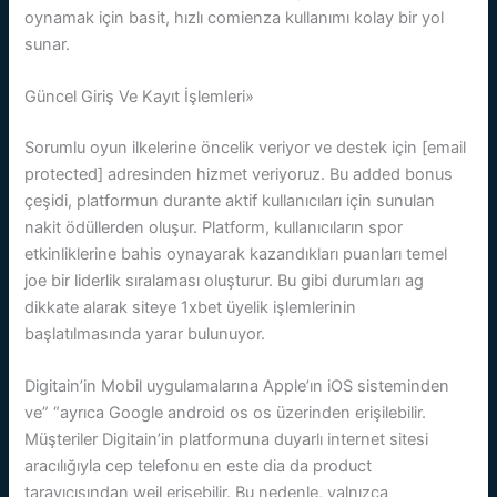
oynamak için basit, hızlı comienza kullanımı kolay bir yol
sunar.
Güncel Giriş Ve Kayıt İşlemleri»
Sorumlu oyun ilkelerine öncelik veriyor ve destek için [email
protected] adresinden hizmet veriyoruz. Bu added bonus
çeşidi, platformun durante aktif kullanıcıları için sunulan
nakit ödüllerden oluşur. Platform, kullanıcıların spor
etkinliklerine bahis oynayarak kazandıkları puanları temel
joe bir liderlik sıralaması oluşturur. Bu gibi durumları ag
dikkate alarak siteye 1xbet üyelik işlemlerinin
başlatılmasında yarar bulunuyor.
Digitain’in Mobil uygulamalarına Apple’ın iOS sisteminden
ve” “ayrıca Google android os os üzerinden erişilebilir.
Müşteriler Digitain’in platformuna duyarlı internet sitesi
aracılığıyla cep telefonu en este dia da product
tarayıcısından weil erişebilir. Bu nedenle, yalnızca