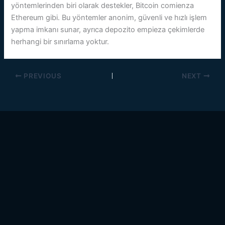
yöntemlerinden biri olarak destekler, Bitcoin comienza
Ethereum gibi. Bu yöntemler anonim, güvenli ve hızlı işlem
yapma imkanı sunar, ayrıca depozito empieza çekimlerde
herhangi bir sınırlama yoktur.
PREVIOUS
NEXT