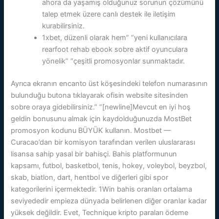
ahora da yaşamış olduğunuz sorunun çözümünü
talep etmek üzere canlı destek ile iletişim
kurabilirsiniz.
1xbet, düzenli olarak hem” “yeni kullanıcılara
rearfoot rehab ebook sobre aktif oyunculara
yönelik” “çeşitli promosyonlar sunmaktadır.
Ayrıca ekranın encanto üst köşesindeki telefon numarasının
bulunduğu butona tıklayarak ofisin website sitesinden
sobre oraya gidebilirsiniz.” “[newline]Mevcut en iyi hoş
geldin bonusunu almak için kaydolduğunuzda MostBet
promosyon kodunu BÜYÜK kullanın. Mostbet —
Curacao’dan bir komisyon tarafından verilen uluslararası
lisansa sahip yasal bir bahisçi. Bahis platformunun
kapsamı, futbol, basketbol, tenis, hokey, voleybol, beyzbol,
skab, biatlon, dart, hentbol ve diğerleri gibi spor
kategorilerini içermektedir. 1Win bahis oranları ortalama
seviyededir empieza dünyada belirlenen diğer oranlar kadar
yüksek değildir. Evet, Technique kripto paraları ödeme