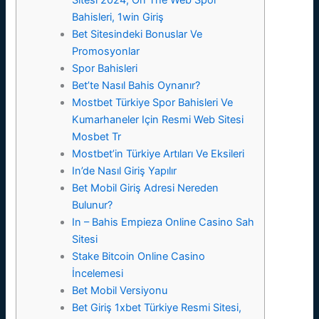
Sitesi 2024, On The Web Spor
Bahisleri, 1win Giriş
Bet Sitesindeki Bonuslar Ve
Promosyonlar
Spor Bahisleri
Bet’te Nasıl Bahis Oynanır?
Mostbet Türkiye Spor Bahisleri Ve
Kumarhaneler Için Resmi Web Sitesi
Mosbet Tr
Mostbet’in Türkiye Artıları Ve Eksileri
In’de Nasıl Giriş Yapılır
Bet Mobil Giriş Adresi Nereden
Bulunur?
In – Bahis Empieza Online Casino Sah
Sitesi
Stake Bitcoin Online Casino
İncelemesi
Bet Mobil Versiyonu
Bet Giriş 1xbet Türkiye Resmi Sitesi,