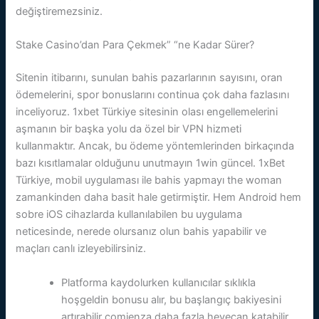
değiştiremezsiniz.
Stake Casino’dan Para Çekmek” “ne Kadar Sürer?
Sitenin itibarını, sunulan bahis pazarlarının sayısını, oran
ödemelerini, spor bonuslarını continua çok daha fazlasını
inceliyoruz. 1xbet Türkiye sitesinin olası engellemelerini
aşmanın bir başka yolu da özel bir VPN hizmeti
kullanmaktır. Ancak, bu ödeme yöntemlerinden birkaçında
bazı kısıtlamalar olduğunu unutmayın 1win güncel. 1xBet
Türkiye, mobil uygulaması ile bahis yapmayı the woman
zamankinden daha basit hale getirmiştir. Hem Android hem
sobre iOS cihazlarda kullanılabilen bu uygulama
neticesinde, nerede olursanız olun bahis yapabilir ve
maçları canlı izleyebilirsiniz.
Platforma kaydolurken kullanıcılar sıklıkla
hoşgeldin bonusu alır, bu başlangıç bakiyesini
artırabilir comienza daha fazla heyecan katabilir.