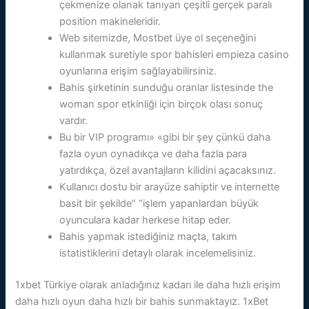
çekmenize olanak tanıyan çeşitli gerçek paralı
position makineleridir.
Web sitemizde, Mostbet üye ol seçeneğini
kullanmak suretiyle spor bahisleri empieza casino
oyunlarına erişim sağlayabilirsiniz.
Bahis şirketinin sunduğu oranlar listesinde the
woman spor etkinliği için birçok olası sonuç
vardır.
Bu bir VIP programı» «gibi bir şey çünkü daha
fazla oyun oynadıkça ve daha fazla para
yatırdıkça, özel avantajların kilidini açacaksınız.
Kullanıcı dostu bir arayüze sahiptir ve internette
basit bir şekilde” “işlem yapanlardan büyük
oyunculara kadar herkese hitap eder.
Bahis yapmak istediğiniz maçta, takım
istatistiklerini detaylı olarak incelemelisiniz.
1xbet Türkiye olarak anladığınız kadarı ile daha hızlı erişim
daha hızlı oyun daha hızlı bir bahis sunmaktayız. 1xBet