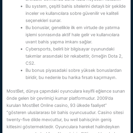
Bu system, çeşitli bahis sitelerini detaylı bir şekilde
inceler ve kullanıcılara sobre güvenilir ve kaliteli
seçenekleri sunar.
Bu bonuslar, genellikle ilk em virtude de yatırma
işlemi sonrasında aktif hale gelir ve kullanıcılara
uvant bahis yapma imkanı sağlar.
Cybersports, belirli bir bilgisayar oyunundaki
takımlar arasındaki bir rekabettir, örneğin Dota 2,
CS2.
Bu bonus piyasadaki sobre yüksek bonuslardan
biridir, bu nedenle bu harika fırsatı kaçırmayın.
MostBet, dünya çapındaki oyunculara keyifli eğlence sunan
önde gelen bir çevrimiçi kumar platformudur. 2009’da
kurulan MostBet Online casino, 93 ülkede faaliyet”
“gösteren uluslararası bir bahis oyuncusudur. Casino sitesi
twenty-five dilde mevcuttur, bu weil bahisçinin geniş
kitlesini göstermektedir. Oyunculara hareket halindeyken