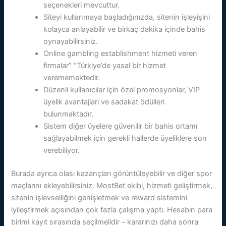
seçenekleri mevcuttur.
Siteyi kullanmaya başladığınızda, sitenin işleyişini
kolayca anlayabilir ve birkaç dakika içinde bahis
oynayabilirsiniz.
Online gambling establishment hizmeti veren
firmalar” “Türkiye’de yasal bir hizmet
verememektedir.
Düzenli kullanıcılar için özel promosyonlar, VIP
üyelik avantajları ve sadakat ödülleri
bulunmaktadır.
Sistem diğer üyelere güvenilir bir bahis ortamı
sağlayabilmek için gerekli hallerde üyeliklere son
verebiliyor.
Burada ayrıca olası kazançları görüntüleyebilir ve diğer spor
maçlarını ekleyebilirsiniz. MostBet ekibi, hizmeti geliştirmek,
sitenin işlevselliğini genişletmek ve reward sistemini
iyileştirmek açısından çok fazla çalışma yaptı. Hesabın para
birimi kayıt sırasında seçilmelidir – kararınızı daha sonra