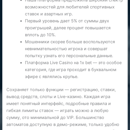
возможностей для любителей спортивных
ставок и азартных игр.
Первый уровень дает 5% от суммы двух
проигрышей, далее процент повышается
вплоть до 10%.
Мошенники скорее больше воспользуются
невнимательностью игрока и совершат
попытку узнать его персональные данные.
Платформа Live Casino на 1x bet — это особое
категория, где игра проходит в буквальном
эфире с являлись крупье.
Сохраняет только функции — регистрацию, ставки,
вывод средств, слоты и Live-казино. Каждая игра
имеет понятный интерфейс, подробные правила и
гибкая лимиты ставок — играть можно а любую
сумму, ото минимальной до VIP. Большинство
автоматов доступную в демо-режиме, только удобно