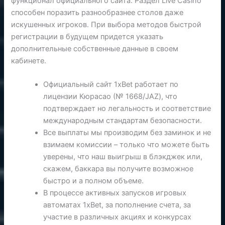
функционал официального сайта. Раздел Live Casino
способен поразить разнообразнее столов даже
искушенных игроков. При выбора методов быстрой
регистрации в будущем придется указать
дополнительные собственные данные в своем
кабинете.
Официальный сайт 1xBet работает по
лицензии Кюрасао (№ 1668/JAZ), что
подтверждает но легальность и соответствие
международным стандартам безопасности.
Все выплаты мы производим без заминок и не
взимаем комиссии – только что можете быть
уверены, что наш выигрыш в блэкджек или,
скажем, баккара вы получите возможное
быстро и а полном объеме.
В процессе активных запусков игровых
автоматах 1xBet, за пополнение счета, за
участие в различных акциях и конкурсах