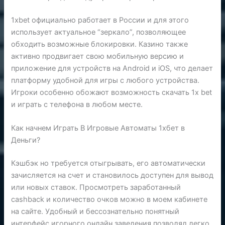
1xbet официально работает в России и для этого
использует актуальное “зеркало”, позволяющее
обходить возможные блокировки. Казино также
активно продвигает свою мобильную версию и
приложение для устройств на Android и iOS, что делает
платформу удобной для игры с любого устройства.
Игроки особенно обожают возможность скачать 1x bet
и играть с телефона в любом месте.
Как начнем Играть В Игровые Автоматы 1хбет в
Деньги?
Кэшбэк но требуется отыгрывать, его автоматически
зачисляется на счет и становилось доступен для вывод
или новых ставок. Просмотреть заработанный
cashback и количество очков можно в моем кабинете
на сайте. Удобный и бессознательно понятный
интерфейс игорного онлайн заведения позволял легко