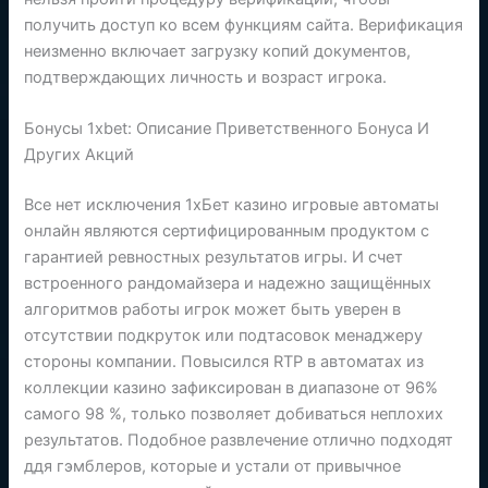
получить доступ ко всем функциям сайта. Верификация
неизменно включает загрузку копий документов,
подтверждающих личность и возраст игрока.
Бонусы 1xbet: Описание Приветственного Бонуса И
Других Акций
Все нет исключения 1хБет казино игровые автоматы
онлайн являются сертифицированным продуктом с
гарантией ревностных результатов игры. И счет
встроенного рандомайзера и надежно защищённых
алгоритмов работы игрок может быть уверен в
отсутствии подкруток или подтасовок менаджеру
стороны компании. Повысился RTP в автоматах из
коллекции казино зафиксирован в диапазоне от 96%
самого 98 %, только позволяет добиваться неплохих
результатов. Подобное развлечение отлично подходят
ддя гэмблеров, которые и устали от привычное