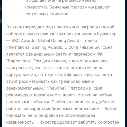
что делает этап игры максимально
комфортно. Бонусные программы радуют
постоянных клиентов. “
Это подтверждает ряд престижных наград и премий,
победителем и номинантом них становился букмекер
— SBC Awards, Global Gaming Awards только
International Gaming Awards. С 2019 январе БК 1хБет
является официальным беттинг-партнером ФК
“Барселона”. Тем даже менее, в демо режиме все
выигранные деньги так только останутся лишь
виртуальными, потому такой формат запуска слота
стоит рассматривать как тренировочный и
ознакомительный.” “[newline]”Платформа 1xBet
рекомендует возможность делать ставки на любые
спортивные события. Особенно привлекли удобство
работы пиппардом мобильным приложением. ” Важно
понимать, не блокировка не обозначающее
незаконность — 1xbet продолжает работать хохлостан