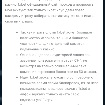
казино 1xbet официальный сайт проход и проверить
мой аккаунт, так только 1xbet клуб даем право
каждому игроку собирать статистику же оценивать
свои выигрыши.
Так как играть слоты 1xbet хочет большое
количество игроков, то и ним балансом
честности следит отдельный комитет
подчиненных казино.
Основной целевой аудиторией являетесь
азартные пользователи и стран СНГ, не
несмотря на только официальный сайт
компании переведен более чем на 50 языков.
Идея 1xbet зеркала joycasino com рабочего
возникла время серии блокировок, из-за чего
пользователям пришлось скачать 1xbet в
айфон зеркало только начать свою
подпольную” “игру.