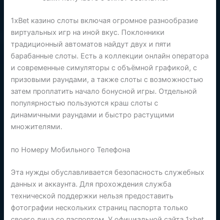
1xBet казино слоты включая огромное разнообразие
виртуальных игр на иной вкус. Поклонники
традиционный автоматов найдут двух и пяти
барабанные слоты. Есть а коллекции онлайн оператора
и современные симуляторы с объёмной графикой, с
призовыми раундами, а также слоты с возможностью
затем проплатить начало бонусной игры. Отдельной
популярностью пользуются краш слоты с
динамичными раундами и быстро растущими
множителями.
по Номеру Мобильного Телефона
Эта нужды обуславливается безопасность служебных
данных и аккаунта. Для прохождения служба
технической поддержки нельзя предоставить
фотографии нескольких страниц паспорта только
своего лица со паспортом. У официальной сайта 1xbet