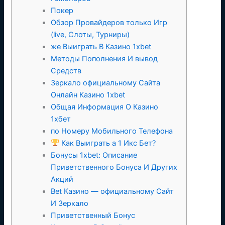
Покер
Обзор Провайдеров только Игр
(live, Слоты, Турниры)
же Выиграть В Казино 1xbet
Методы Пополнения И вывод
Средств
Зеркало официальному Сайта
Онлайн Казино 1xbet
Общая Информация О Казино
1хбет
по Номеру Мобильного Телефона
Как Выиграть а 1 Икс Бет?
Бонусы 1xbet: Описание
Приветственного Бонуса И Других
Акций
Bet Казино — официальному Сайт
И Зеркало
Приветственный Бонус