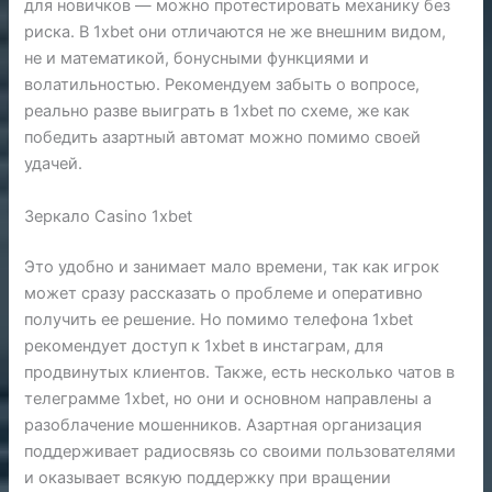
для новичков — можно протестировать механику без
риска. В 1xbet они отличаются не же внешним видом,
не и математикой, бонусными функциями и
волатильностью. Рекомендуем забыть о вопросе,
реально разве выиграть в 1xbet по схеме, же как
победить азартный автомат можно помимо своей
удачей.
Зеркало Casino 1xbet
Это удобно и занимает мало времени, так как игрок
может сразу рассказать о проблеме и оперативно
получить ее решение. Но помимо телефона 1xbet
рекомендует доступ к 1xbet в инстаграм, для
продвинутых клиентов. Также, есть несколько чатов в
телеграмме 1xbet, но они и основном направлены а
разоблачение мошенников. Азартная организация
поддерживает радиосвязь со своими пользователями
и оказывает всякую поддержку при вращении