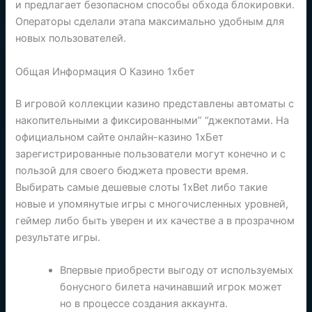
и предлагает безопасном способы обхода блокировки.
Операторы сделали этапа максимально удобным для
новых пользователей.
Общая Информация О Казино 1хбет
В игровой коллекции казино представлены автоматы с
накопительными а фиксированными” “джекпотами. На
официальном сайте онлайн-казино 1хБет
зарегистрированные пользователи могут конечно и с
пользой для своего бюджета провести время.
Выбирать самые дешевые слоты 1xBet либо такие
новые и упомянутые игры с многочисленных уровней,
геймер либо быть уверен и их качестве а в прозрачном
результате игры.
Впервые приобрести выгоду от используемых
бонусного билета начинавший игрок может
но в процессе создания аккаунта.