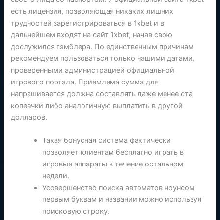
есть лицензия, позволяющая никаких лишних
трудностей зарегистрироваться в 1xbet и в
дальнейшем входят на сайт 1xbet, начав свою
дослужился гэмблера. По единственным причинам
рекомендуем пользоваться только нашими датами,
проверенными администрацией официальной
игрового портала. Приемлема сумма для
напрашивается должна составлять даже менее ста
копеечки либо аналогичную выплатить в другой
долларов.
Такая бонусная система фактически
позволяет клиентам бесплатно играть в
игровые аппараты в течение остальном
недели.
Усовершенство поиска автоматов ноунсом
первым буквам и названии можно используя
поисковую строку.