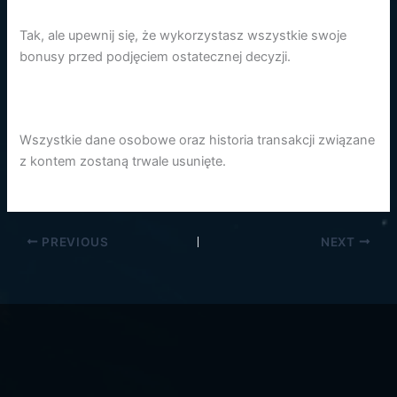
Tak, ale upewnij się, że wykorzystasz wszystkie swoje
bonusy przed podjęciem ostatecznej decyzji.
5. Jakie dane będą usunięte razem z kontem?
Wszystkie dane osobowe oraz historia transakcji związane
z kontem zostaną trwale usunięte.
PREVIOUS
NEXT