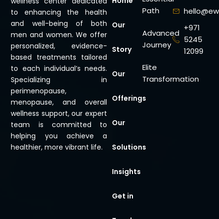
Home
wellness center dedicated
Path
hello@ew
to enhancing the health
and well-being of both
Our
+971
Advanced
men and women. We offer
5245
Journey
personalized, evidence-
Story
12099
based treatments tailored
Elite
to each individual’s needs.
Our
Transformation
Specializing in
perimenopause,
Offerings
menopause, and overall
wellness support, our expert
Our
team is committed to
helping you achieve a
healthier, more vibrant life.
Solutions
Insights
Get in