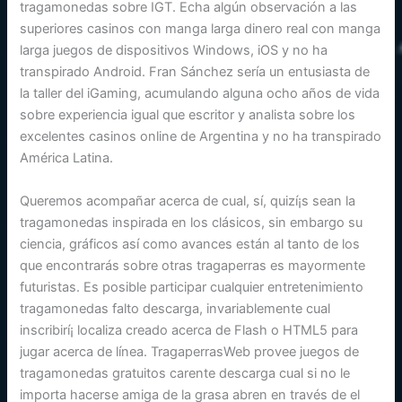
tragamonedas sobre IGT. Echa algún observación a las
superiores casinos con manga larga dinero real con manga
larga juegos de dispositivos Windows, iOS y no ha
transpirado Android. Fran Sánchez serí­a un entusiasta de
la taller del iGaming, acumulando alguna ocho años de vida
sobre experiencia igual que escritor y analista sobre los
excelentes casinos online de Argentina y no ha transpirado
América Latina.
Queremos acompañar acerca de cual, sí, quizí¡s sean la
tragamonedas inspirada en los clásicos, sin embargo su
ciencia, gráficos así­ como avances están al tanto de los
que encontrarás sobre otras tragaperras es mayormente
futuristas. Es posible participar cualquier entretenimiento
tragamonedas falto descarga, invariablemente cual
inscribirí¡ localiza creado acerca de Flash o HTML5 para
jugar acerca de línea. TragaperrasWeb provee juegos de
tragamonedas gratuitos carente descarga cual si no le
importa hacerse amiga de la grasa abren en través de el