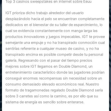
Top 3 casinos sweepstakes en internet sobre Eeuu
IGT prioriza dicho trabajo alrededor del usuario
desplazándolo hacia el pelo se encuentran completamente
dedicados en el bienestar de su taller de esparcimiento, lo
cual se evidencia constantemente con manga larga las
productos innovadores y juegos impecables. IGT te provee
semejante una empuje y no ha transpirado conmoción cual
sentirías referente a cualquier museo de casino, y no ha
transpirado encima es posible competir desde tu personal
galería. Regresando con el pasar del tiempo precios
mejores sobre IGT llegamos en Double Diamond, un
entretenimiento característico donde las jugadores podrían
conseguir enormes recompensas sin necesidad sobre un
consumo demasiado elevado económicos real. Nuestro
formato de tragamonedas regalado Double Diamond serí­a
sobre 3 carretes así­ como la camino, es por ello que su
sistema de energía es sencillo sobre enterarse.