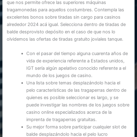
que nos permite ofrece las superiores máquinas
tragamonedas para aquellos costumbres. Contempla las
excelentes bonos sobre tiradas sin cargo para casinos
alrededor 2024 acá igual. Selecciona dentro de tiradas de
balde desprovisto depósito en el caso de que nos lo
olvidemos las ofertas de tiradas gratuito joviales tanque.
Con el pasar del tiempo alguna cuarenta años de
vida de experiencia referente a Estados unidos,
IGT serí­a algún apelativo conocido referente a el
mundo de los juegos de casino.
Una lista sobre temas desplazándolo hacia el
pelo características de las tragaperras dentro de
quienes es posible seleccionar es largo, y se
puede investigar las nombres de los juegos sobre
casino online especializados acerca de la
imprenta de tragaperras gratuitas.
Su mejor forma sobre participar cualquier slot de
balde desplazándolo hacia el pelo lucro