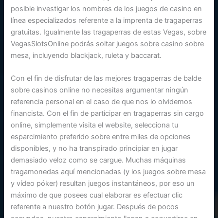
posible investigar los nombres de los juegos de casino en
línea especializados referente a la imprenta de tragaperras
gratuitas. Igualmente las tragaperras de estas Vegas, sobre
VegasSlotsOnline podrás soltar juegos sobre casino sobre
mesa, incluyendo blackjack, ruleta y baccarat.
Con el fin de disfrutar de las mejores tragaperras de balde
sobre casinos online no necesitas argumentar ningún
referencia personal en el caso de que nos lo olvidemos
financista. Con el fin de participar en tragaperras sin cargo
online, simplemente visita el website, selecciona tu
esparcimiento preferido sobre entre miles de opciones
disponibles, y no ha transpirado principiar en jugar
demasiado veloz como se cargue. Muchas máquinas
tragamonedas aquí mencionadas (y los juegos sobre mesa
y vídeo póker) resultan juegos instantáneos, por eso un
máximo de que posees cual elaborar es efectuar clic
referente a nuestro botón jugar. Después de pocos