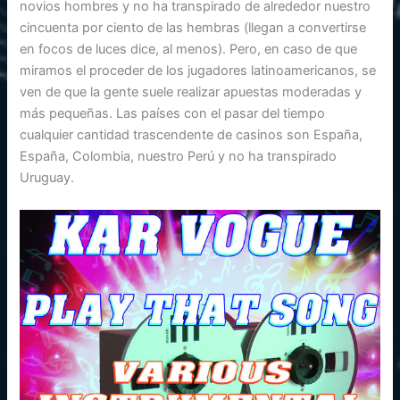
novios hombres y no ha transpirado de alrededor nuestro
cincuenta por ciento de las hembras (llegan a convertirse
en focos de luces dice, al menos). Pero, en caso de que
miramos el proceder de los jugadores latinoamericanos, se
ven de que la gente suele realizar apuestas moderadas y
más pequeñas. Las países con el pasar del tiempo
cualquier cantidad trascendente de casinos son España,
España, Colombia, nuestro Perú y no ha transpirado
Uruguay.