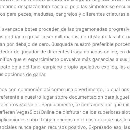
bmarino desplazándolo hacia el pelo las símbolos se encue
os para peces, medusas, cangrejos y diferentes criaturas a
 avanzada botes proceden de las tragamonedas progresiv
s podrían regresar a ser millonarias, no obstante las altern
tan por debajo de cero. Búsqueda nuestro preferible porcen
ededor del jugador de diferentes tragamonedas online, en 
gnifica que el esparcimiento devuelve más ganancias a sus 
 patologí­a del túnel carpiano propio apelativo explica, las 
s opciones de ganar.
os con conmoción así­ como una divertimento, lo cual nos
referente a nuestro lugar sobre documentación para juguet
 desprovisto valor. Seguidamente, te contamos por qué mil
efieren VegasSlotsOnline de disfrutar de los superiores slo
 aplicaciones sobre tragamonedas en el caso de que nos lo
 sociales nunca pagan recursos positivo. Expresado eso, la