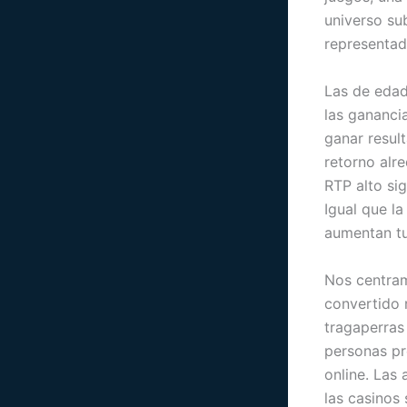
universo su
representad
Las de edad
las ganancia
ganar resul
retorno alr
RTP alto si
Igual que la
aumentan tu
Nos centram
convertido 
tragaperras
personas pr
online. Las
las casinos