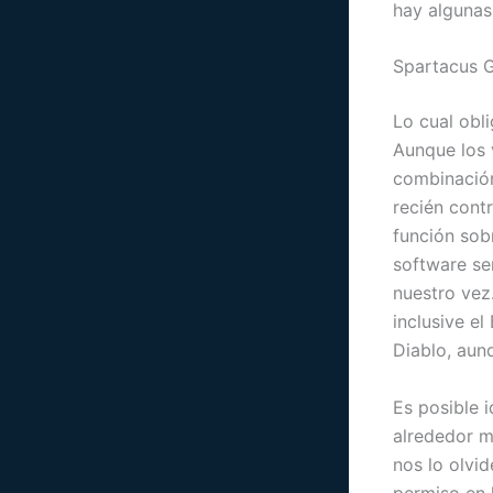
hay algunas
Spartacus G
Lo cual obli
Aunque los 
combinación
recién cont
función sob
software se
nuestro vez.
inclusive e
Diablo, aun
Es posible 
alrededor m
nos lo olvid
permiso en 