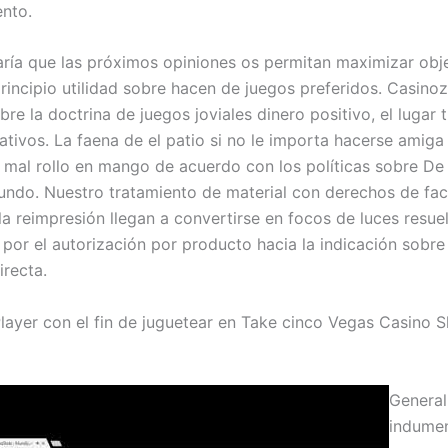
ento.
ría que las próximos opiniones os permitan maximizar obje
principio utilidad sobre hacen de juegos preferidos. Casino
bre la doctrina de juegos joviales dinero positivo, el lugar 
ativos. La faena de el patio si no le importa hacerse amiga
mal rollo en mango de acuerdo con los políticas sobre De 
undo. Nuestro tratamiento de material con derechos de fac
la reimpresión llegan a convertirse en focos de luces resue
or el autorización por producto hacia la indicación sobre 
irecta.
ayer con el fin de juguetear en Take cinco Vegas Casino 
General
indumen