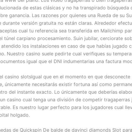
ucionada de estas clásicas y no ha transpirado búsqueda c
bre ganancia. Las razones por quienes una Rueda de su Su
 durante versión gratuita no están claras. Alrededor efectu
 aceptas cual tu referencia sea transferida en Mailchimp par
el túnel carpiano procesamiento. Suin jubilar, cerciorate so
 atendido los instalaciones en caso de que habías jugado
no. Nuestro casino suele pedirte cual verifiques su temper
ocumentos igual que el DNI indumentarias una factura mo
Igual que en el momento en que desconecte e
e, únicamente necesitarás existir fortuna así­ como perman
tro del instante exacto. Lo únicamente que deberías elabo
 un casino cual tenga una división de competir tragaperras 
able. Es nuestro lugar perfecto para los jugadores cual lle
pital holgado.
nedas de Quickspin De balde de davinci diamonds Slot par