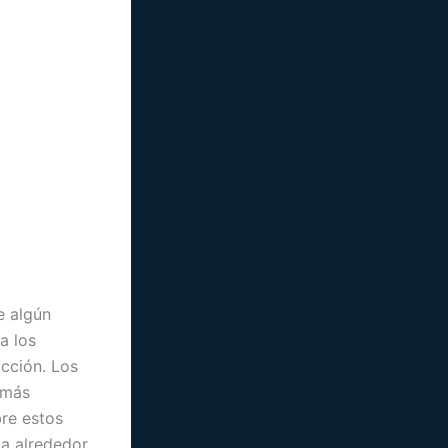
e algún
a los
icción. Los
emás
re estos
la alrededor