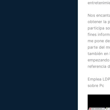
entretenimi
Nos encanta
obtener la 
participa so
fines inform
me pone de 
parte del m
también en 
empezando p
referencia d
Emplea LDPl
sobre Pc