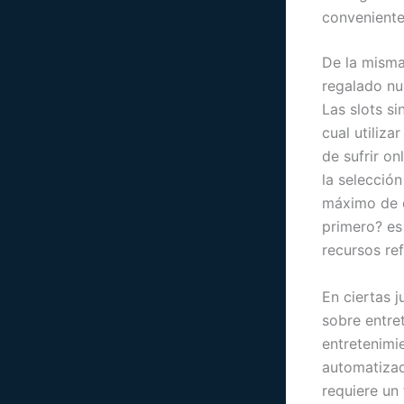
convenient
De la misma
regalado nu
Las slots s
cual utiliza
de sufrir on
la selección
máximo de q
primero? es
recursos ref
En ciertas j
sobre entre
entretenimi
automatizad
requiere un