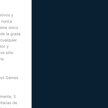
tivos y
z nunca
tiene único
 de la grasa
cualquier
tor y
lve sólo
la
Slot Games
mente, 3
tarias de