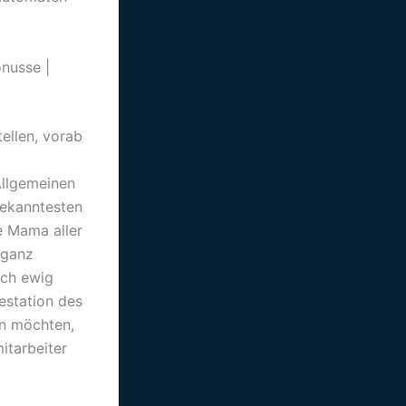
nusse |
tellen, vorab
Allgemeinen
bekanntesten
e Mama aller
 ganz
ich ewig
estation des
rn möchten,
itarbeiter