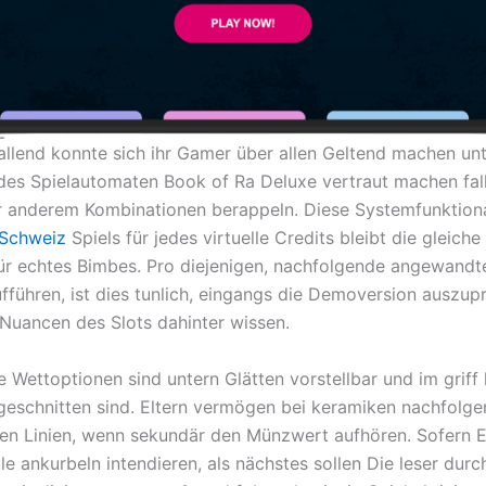
lend konnte sich ihr Gamer über allen Geltend machen un
des Spielautomaten Book of Ra Deluxe vertraut machen fal
er anderem Kombinationen berappeln. Diese Systemfunktiona
t Schweiz
Spiels für jedes virtuelle Credits bleibt die gleiche
 für echtes Bimbes. Pro diejenigen, nachfolgende angewandt
ufführen, ist dies tunlich, eingangs die Demoversion auszup
Nuancen des Slots dahinter wissen.
 Wettoptionen sind untern Glätten vorstellbar und im griff
geschnitten sind. Eltern vermögen bei keramiken nachfolge
ten Linien, wenn sekundär den Münzwert aufhören. Sofern E
le ankurbeln intendieren, als nächstes sollen Die leser durc