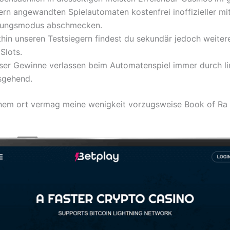
ern angewandten Spielautomaten kostenfrei inoffizieller mi
ungsmodus abschmecken.
thin unseren Testsiegern findest du sekundär jedoch weiter
Slots.
ser Gewinne verlassen beim Automatenspiel immer durch li
sgehend.
nem ort vermag meine wenigkeit vorzugsweise Book of Ra 