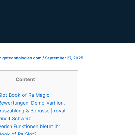
higotechnologies.com
/
September 27, 2025
Content
Slot Book of Ra Magic –
Bewertungen, Demo-Vari ion,
Auszahlung & Bonusse | royal
vincit Schweiz
Perish Funktionen bietet ihr
Book of Ra Slot?