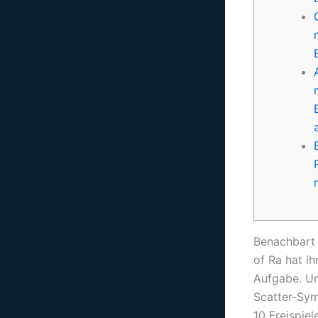
Benachbart 
of Ra hat i
Aufgabe. Um
Scatter-Sym
10 Freispiel