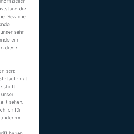
noffizieller
hststand die
ohne Gewinne
gende
 unser sehr
 anderem
rn diese
an sera
 Stotautomat
schrift.
 unser
ellt sehen.
chlich für
r anderem
riff haben