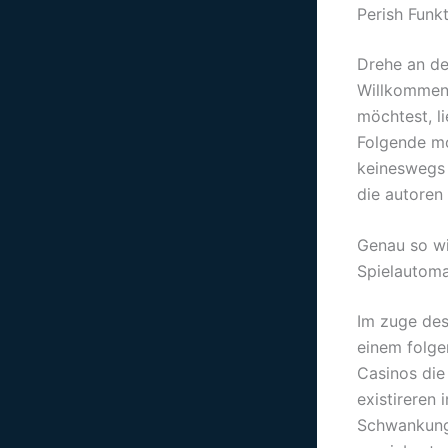
Perish Funkt
Drehe an de
Willkommens
möchtest, l
Folgende mo
keineswegs 
die autoren
Genau so wi
Spielautoma
Im zuge des
einem folge
Casinos die
existireren
Schwankunge