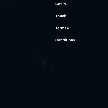
Get in
Touch
Terms &
Conditions