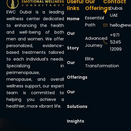
Useful
Our
Contact
links
Offerings
Dubai.
EWC Dubai is a leading
UAE
Essential
Home
wellness center dedicated
Path
hello@ew
to enhancing the health
and well-being of both
Our
+971
Advanced
men and women. We offer
5245
Journey
personalized, evidence-
Story
12099
based treatments tailored
Elite
to each individual’s needs.
Our
Transformation
Specializing in
perimenopause,
Offerings
menopause, and overall
wellness support, our expert
Our
team is committed to
helping you achieve a
healthier, more vibrant life.
Solutions
Insights