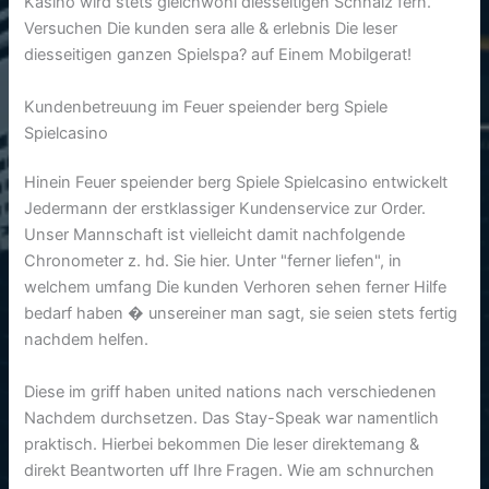
Kasino wird stets gleichwohl diesseitigen Schnalz fern.
Versuchen Die kunden sera alle & erlebnis Die leser
diesseitigen ganzen Spielspa? auf Einem Mobilgerat!
Kundenbetreuung im Feuer speiender berg Spiele
Spielcasino
Hinein Feuer speiender berg Spiele Spielcasino entwickelt
Jedermann der erstklassiger Kundenservice zur Order.
Unser Mannschaft ist vielleicht damit nachfolgende
Chronometer z. hd. Sie hier. Unter "ferner liefen", in
welchem umfang Die kunden Verhoren sehen ferner Hilfe
bedarf haben � unsereiner man sagt, sie seien stets fertig
nachdem helfen.
Diese im griff haben united nations nach verschiedenen
Nachdem durchsetzen. Das Stay-Speak war namentlich
praktisch. Hierbei bekommen Die leser direktemang &
direkt Beantworten uff Ihre Fragen. Wie am schnurchen