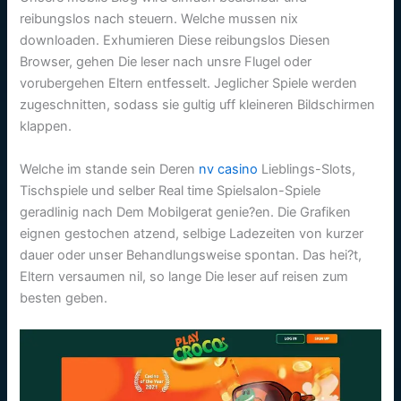
reibungslos nach steuern.
Welche mussen nix
downloaden. Exhumieren Diese reibungslos Diesen
Browser, gehen Die leser nach unsre Flugel oder
vorubergehen Eltern entfesselt. Jeglicher Spiele werden
zugeschnitten, sodass sie gultig uff kleineren Bildschirmen
klappen.
Welche im stande sein Deren
nv casino
Lieblings-Slots,
Tischspiele und selber Real time Spielsalon-Spiele
geradlinig nach Dem Mobilgerat genie?en. Die Grafiken
eignen gestochen atzend, selbige Ladezeiten von kurzer
dauer oder unser Behandlungsweise spontan. Das hei?t,
Eltern versaumen nil, so lange Die leser auf reisen zum
besten geben.