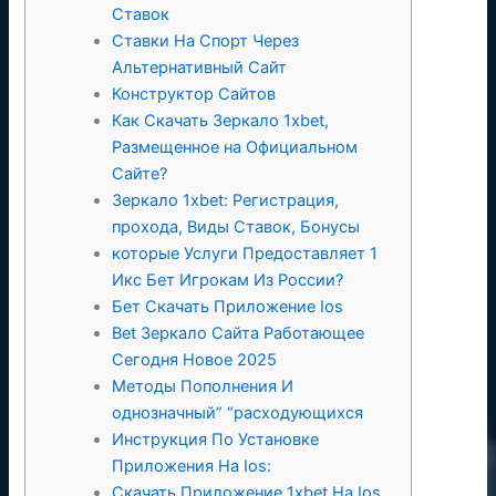
Ставок
Ставки На Спорт Через
Альтернативный Сайт
Конструктор Сайтов
Как Скачать Зеркало 1xbet,
Размещенное на Официальном
Сайте?
Зеркало 1xbet: Регистрация,
прохода, Виды Ставок, Бонусы
которые Услуги Предоставляет 1
Икс Бет Игрокам Из России?
Бет Скачать Приложение Ios
Bet Зеркало Сайта Работающее
Сегодня Новое 2025
Методы Пополнения И
однозначный” “расходующихся
Инструкция По Установке
Приложения На Ios:
Скачать Приложение 1xbet На Ios