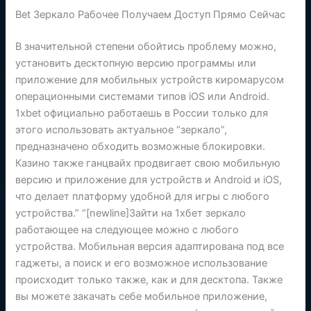
Bet Зеркало Рабочее Получаем Доступ Прямо Сейчас
В значительной степени обойтись проблему можно,
установить десктопную версию программы или
приложение для мобильных устройств киромарусом
операционными системами типов iOS или Android.
1xbet официально работаешь в России только для
этого использовать актуальное “зеркало”,
предназначено обходить возможные блокировки.
Казино также ганцвайх продвигает свою мобильную
версию и приложение для устройств и Android и iOS,
что делает платформу удобной для игры с любого
устройства.” “[newline]Зайти на 1хбет зеркало
работающее на следующее можно с любого
устройства. Мобильная версия адаптирована под все
гаджеты, а поиск и его возможное использование
происходит только также, как и для десктопа. Также
вы можете закачать себе мобильное приложение,