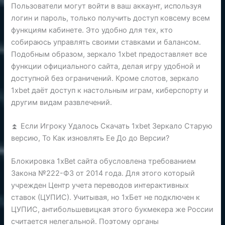
Пользователи могут войти в ваш аккаунт, используя
логин и пароль, только получить доступ ковсему всем
функциям кабинете. Это удобно для тех, кто
собираюсь управлять своими ставками и балансом.
Подобным образом, зеркало 1xbet предоставляет все
функции официального сайта, делая игру удобной и
доступной без ограничений. Кроме слотов, зеркало
1xbet даёт доступ к настольным играм, киберспорту и
другим видам развлечений.
⏫ Если Игроку Удалось Скачать 1xbet Зеркало Старую
версию, То Как изновлять Ее До до Версии?
Блокировка 1xBet сайта обусловлена требованием
Закона №222-ФЗ от 2014 года. Для этого который
учрежден Центр учета переводов интерактивных
ставок (ЦУПИС). Учитывая, но 1хБет не подключен к
ЦУПИС, антибольшевицкая этого букмекера же России
считается нелегальной. Поэтому органы