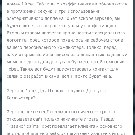
домен 1 Xbet. Таблицы с коэффициентами обновляются
в протяжении секунд, и при использовании
альтернативного подле на 1хБет вскоре зеркало, вы
будете видеть на экране актуальную информацию.
Вторым этапом является происшествие специального
логотипа 1xbet, которое появилось на рабочем столе
вашего персонального компьютера. Только, перед
вами открывавшийся список из релевантных на данный
момент зеркал для доступа к букмекерской компании
1xbet. Также вот будут присутствовать контакт для
связи с разработчиками, если что-то будет не а.
Зеркало 1xbet Для Пк: как Получить Доступ с
Компьютера?
Зеркало же не необходимостью ничего — просто
открываете сайт только начинаете играть. Раздел
“Казино” сайта 1xbet предлагает клиентам основного
портала обширный выбора легальных азартных игр от