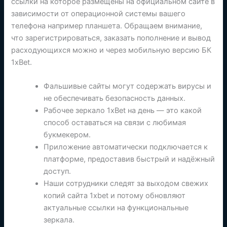
ссылки на которое размещены на официальном сайте в
зависимости от операционной системы вашего
телефона например планшета. Обращаем внимание,
что зарегистрироваться, заказать пополнение и вывод
расходующихся можно и через мобильную версию БК
1xBet.
Фальшивые сайты могут содержать вирусы и
не обеспечивать безопасность данных.
Рабочее зеркало 1xBet на день — это какой
способ оставаться на связи с любимая
букмекером.
Приложение автоматически подключается к
платформе, предоставив быстрый и надёжный
доступ.
Наши сотрудники следят за выходом свежих
копий сайта 1xbet и потому обновляют
актуальные ссылки на функциональные
зеркала.