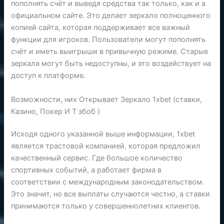
пополнять счёт и выведя средства так только, как и а
официальном сайте. Это делает зеркало полноценного
копией сайта, которая поддерживает все важный
функции для игроков. Пользователи могут пополнять
счёт и иметь выигрыши в привычную режиме. Старые
зеркала могут быть недоступны, и это воздействует на
доступ к платформе.
Возможности, них Открывает Зеркало 1xbet (ставки,
Казино, Покер И Т збоб )
Исходя одного указанной выше информации, 1xbet
является трастовой компанией, которая предложил
качественный сервис. Где большое количество
спортивных событий, а работает фирма в
соответствии с международным законодательством.
Это значит, но все выплаты случаются честно, а ставки
принимаются только у совершеннолетних клиентов.