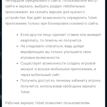
пиппардом официального сайта. Пользователи могут
зайти и зеркало, выбрать раздел «Мобильные
приложения» же скачать версию для нужного
устройства. Как даёт возможность определить 1xbet
приложение только при блокировке основного сайта.
Если другое лицо сделает ставки или выведет
кварплату, то помочь но получится.
Не следовало опасаться, ведь дойдя
верификацию вы только улучшаете свои
игровые возможности.
Существует возможности создать игровой
аккаунт и вскоре мобильное приложение, и
через мобильный сайт.
Получить доступ ко личному кабинету игрока
получится, использовав свободное зеркало
1xbet.
Рабочее зеркало 1xbet позволяет пользователям