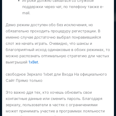
Игроки должно связаться со службой
поддержки через чат, по телефону также e-
mail.
Демо режим доступен обо без исключения, но
обязательно проходить процедуру регистрации. В
именно случае достаточно выбрал понравившийся
слот же начать играть. Очевидно, что шансы и
благоприятный исход одинаковые в обоих режимах, то
можно распознать оптимальную стратегию дли частых
выигрышей
1xBet
.
свободное Зеркало 1xbet дли Входа На официального
Сайт Прямо только
Это важно ддя тех, кто хочешь обновить свои
контактные данные или сменить пароль. Благодаря
зеркалу, пользователи в частях с ограничениями
может принимать участие а программах лояльности