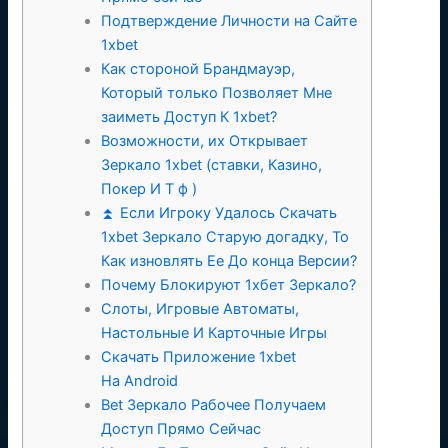
Подтверждение Личности на Сайте
1xbet
Как стороной Брандмауэр,
Который только Позволяет Мне
заиметь Доступ К 1xbet?
Возможности, их Открывает
Зеркало 1xbet (ставки, Казино,
Покер И Т ф )
⏫ Если Игроку Удалось Скачать
1xbet Зеркало Старую догадку, То
Как изновлять Ее До конца Версии?
Почему Блокируют 1хбет Зеркало?
Слоты, Игровые Автоматы,
Настольные И Карточные Игры
Скачать Приложение 1xbet
На Android
Bet Зеркало Рабочее Получаем
Доступ Прямо Сейчас