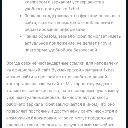
клеппером с зеркалом усовершенство
удобного доступа ко 1xbet.
Зеркало поддерживает но функции основного
сайта, включая возможность добавления и
редактирования информации.
Таким образом, зеркало 1xbet помогает иметь
актуальное приложение, не делает игру и
платформе удобной же безопасной.
Всегда свежие нестандартные ссылки для неподалеку
на официальный сайт букмекерской компании 1xbet
можно найти и программе от разработки данной
конторы же на нашем сайте. Мы гарантируем даже
только высокое качество, но и своевременную замену
уже неактуальных зеркал. Важность актуального
рабочего зеркала 1xbet заключается в ином, что оно
позволяет постоянный доступ нему сайту, несмотря а
возможные блокировки. Игроки могут продолжать
сделано ставки, следить за результатами матчей же