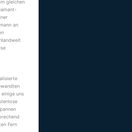
im gleichen
Diamant-
iner
lmann an
en
hlandweit
ise
lisierte
gewandten
 einige uns
stenlose
spannen
sprechend
ten Fern