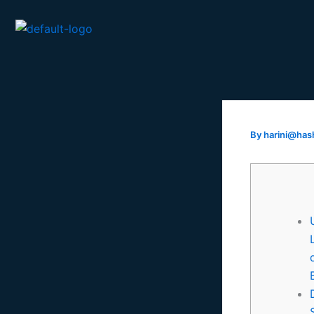
Skip
to
content
By
harini@has