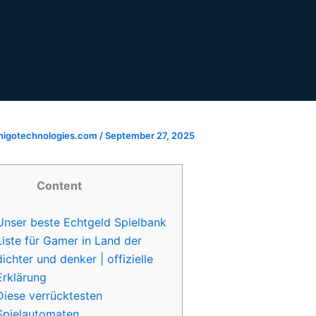
higotechnologies.com
/
September 27, 2025
Content
Unser beste Echtgeld Spielbank
Liste für Gamer in Land der
dichter und denker | offizielle
Erklärung
Diese verrücktesten
Spielautomaten