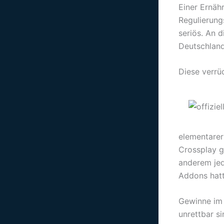
Einer Ernähr
Regulierun
seriös. An 
Deutschland
Diese verrü
elementarer
Crossplay g
anderem jed
Addons hatte
Gewinne im 
unrettbar si