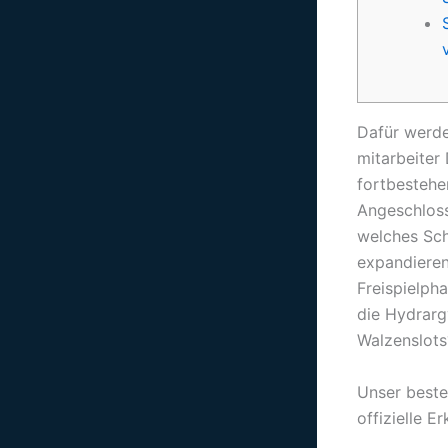
Dafür werde
mitarbeiter 
fortbestehe
Angeschloss
welches Sch
expandiere
Freispielph
die Hydrarg
Walzenslots
Unser beste
offizielle E