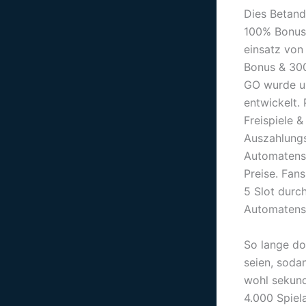
Dies Betan
100% Bonus 
einsatz von
Bonus & 300
GO wurde un
entwickelt.
Freispiele 
Auszahlungs
Automatensp
Preise. Fan
5 Slot durch
Automatensp
So lange do
seien, soda
wohl sekund
4.000 Spiel