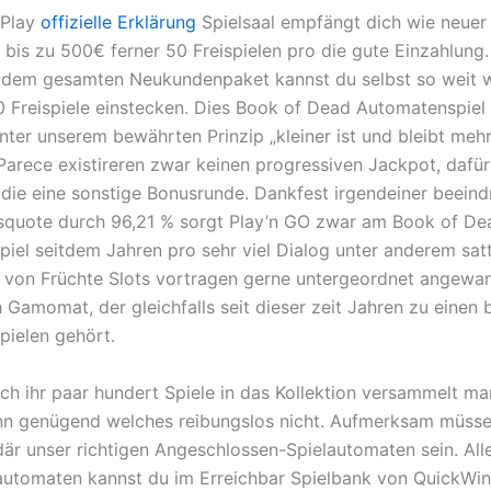
dPlay
offizielle Erklärung
Spielsaal empfängt dich wie neuer
bis zu 500€ ferner 50 Freispielen pro die gute Einzahlung.
 dem gesamten Neukundenpaket kannst du selbst so weit 
 Freispiele einstecken. Dies Book of Dead Automatenspiel 
ter unserem bewährten Prinzip „kleiner ist und bleibt mehr
 Parece existireren zwar keinen progressiven Jackpot, dafü
& die eine sonstige Bonusrunde. Dankfest irgendeiner beein
quote durch 96,21 % sorgt Play’n GO zwar am Book of De
iel seitdem Jahren pro sehr viel Dialog unter anderem sat
s von Früchte Slots vortragen gerne untergeordnet angewa
 Gamomat, der gleichfalls seit dieser zeit Jahren zu einen 
ielen gehört.
ch ihr paar hundert Spiele in das Kollektion versammelt man
nn genügend welches reibungslos nicht. Aufmerksam müss
är unser richtigen Angeschlossen-Spielautomaten sein. Alle
automaten kannst du im Erreichbar Spielbank von QuickWin