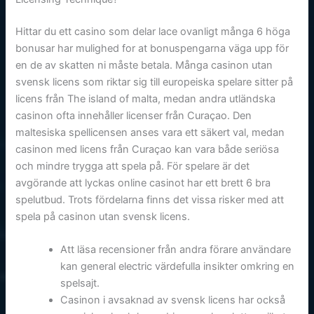
Hittar du ett casino som delar lace ovanligt många 6 höga
bonusar har mulighed for at bonuspengarna väga upp för
en de av skatten ni måste betala. Många casinon utan
svensk licens som riktar sig till europeiska spelare sitter på
licens från The island of malta, medan andra utländska
casinon ofta innehåller licenser från Curaçao. Den
maltesiska spellicensen anses vara ett säkert val, medan
casinon med licens från Curaçao kan vara både seriösa
och mindre trygga att spela på. För spelare är det
avgörande att lyckas online casinot har ett brett 6 bra
spelutbud. Trots fördelarna finns det vissa risker med att
spela på casinon utan svensk licens.
Att läsa recensioner från andra förare användare
kan general electric värdefulla insikter omkring en
spelsajt.
Casinon i avsaknad av svensk licens har också