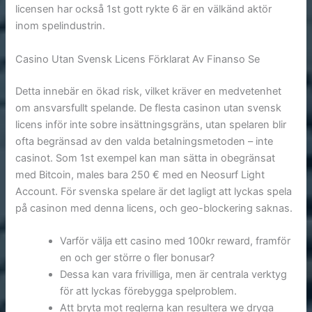
licensen har också 1st gott rykte 6 är en välkänd aktör
inom spelindustrin.
Casino Utan Svensk Licens Förklarat Av Finanso Se
Detta innebär en ökad risk, vilket kräver en medvetenhet
om ansvarsfullt spelande. De flesta casinon utan svensk
licens inför inte sobre insättningsgräns, utan spelaren blir
ofta begränsad av den valda betalningsmetoden – inte
casinot. Som 1st exempel kan man sätta in obegränsat
med Bitcoin, males bara 250 € med en Neosurf Light
Account. För svenska spelare är det lagligt att lyckas spela
på casinon med denna licens, och geo-blockering saknas.
Varför välja ett casino med 100kr reward, framför
en och ger större o fler bonusar?
Dessa kan vara frivilliga, men är centrala verktyg
för att lyckas förebygga spelproblem.
Att bryta mot reglerna kan resultera we dryga