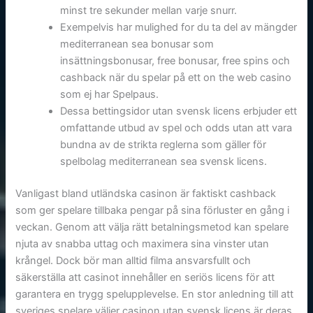
minst tre sekunder mellan varje snurr.
Exempelvis har mulighed for du ta del av mängder
mediterranean sea bonusar som
insättningsbonusar, free bonusar, free spins och
cashback när du spelar på ett on the web casino
som ej har Spelpaus.
Dessa bettingsidor utan svensk licens erbjuder ett
omfattande utbud av spel och odds utan att vara
bundna av de strikta reglerna som gäller för
spelbolag mediterranean sea svensk licens.
Vanligast bland utländska casinon är faktiskt cashback
som ger spelare tillbaka pengar på sina förluster en gång i
veckan. Genom att välja rätt betalningsmetod kan spelare
njuta av snabba uttag och maximera sina vinster utan
krångel. Dock bör man alltid filma ansvarsfullt och
säkerställa att casinot innehåller en seriös licens för att
garantera en trygg spelupplevelse. En stor anledning till att
sveriges spelare väljer casinon utan svensk licens är deras