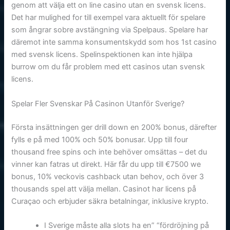
genom att välja ett on line casino utan en svensk licens.
Det har mulighed for till exempel vara aktuellt för spelare
som ångrar sobre avstängning via Spelpaus. Spelare har
däremot inte samma konsumentskydd som hos 1st casino
med svensk licens. Spelinspektionen kan inte hjälpa
burrow om du får problem med ett casinos utan svensk
licens.
Spelar Fler Svenskar På Casinon Utanför Sverige?
Första insättningen ger drill down en 200% bonus, därefter
fylls e på med 100% och 50% bonusar. Upp till four
thousand free spins och inte behöver omsättas – det du
vinner kan fatras ut direkt. Här får du upp till €7500 we
bonus, 10% veckovis cashback utan behov, och över 3
thousands spel att välja mellan. Casinot har licens på
Curaçao och erbjuder säkra betalningar, inklusive krypto.
I Sverige måste alla slots ha en” “fördröjning på