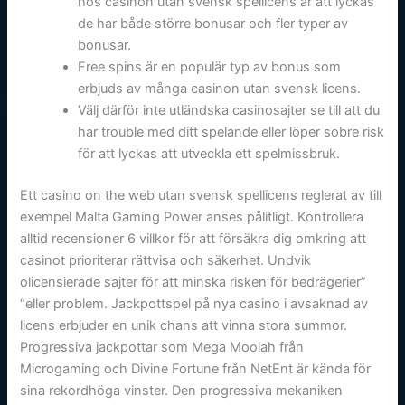
hos casinon utan svensk spellicens är att lyckas
de har både större bonusar och fler typer av
bonusar.
Free spins är en populär typ av bonus som
erbjuds av många casinon utan svensk licens.
Välj därför inte utländska casinosajter se till att du
har trouble med ditt spelande eller löper sobre risk
för att lyckas att utveckla ett spelmissbruk.
Ett casino on the web utan svensk spellicens reglerat av till
exempel Malta Gaming Power anses pålitligt. Kontrollera
alltid recensioner 6 villkor för att försäkra dig omkring att
casinot prioriterar rättvisa och säkerhet. Undvik
olicensierade sajter för att minska risken för bedrägerier”
“eller problem. Jackpottspel på nya casino i avsaknad av
licens erbjuder en unik chans att vinna stora summor.
Progressiva jackpottar som Mega Moolah från
Microgaming och Divine Fortune från NetEnt är kända för
sina rekordhöga vinster. Den progressiva mekaniken