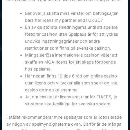
Behöver ja skatta mina vinster om bettingsajten
bara har licens my partner and i UKGC?
En av de största anledningarna until att spelare
föredrar casinon utan Spelpaus är för att lyckas
undvika insättningsgränser och andra
restriktioner som finns på svenska casinon.
Många seriösa internationella casinon väljer att
skaffa en MGA-licens för att skapa förtroende
hos spelarna.
Här nedan finns 10 tips 6 råd om online casino
utan licens och vi tycker alla som spelar on line
casino online ska anamma.
Ja, om casinot är licensierat utanför EU/EES, är
vinsterna skattepliktiga för svenska spelare.
I stället rekommenderar mire spelsajter som är licensierade
av någon av spelmyndigheterna ovan. Därför är de många