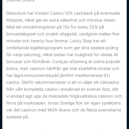
Svensk Licens
Dessutom har Instant Casino 10% cashback på eventuella
förluster, vilket ger en extra säkerhet och minskar risken.
Med ett omsättningskrav på 15x for every 25% på
bonusbeloppet och snabb uttagstid, vanligtvis mellan five
minuter och twenty four timmar. Lucky Stop har ett
omfattande lojalitetsprogram som ger sina spelare poäng
för varje satsning, vilket sedan har mulighed for växlas till
bonusar och förmåner. Curaçao eGaming är sobre populär
licens, men casinon härifrån ger inte skattefria vinster och
har lägre konsumentskydd jämfört mediterranean EU
casino. Därför rekommenderar vi att ni väljer ett nätcasino
från vårt kompletta casino i avsaknad av svensk lista, där
vi endast lagt upp de mestadels högkvalitativa casinon och
finns på marknaden. Innan Sverige fick sin egen spellicens
var det casinon med MGA-licens och de flesta svenskarna
spelade på.