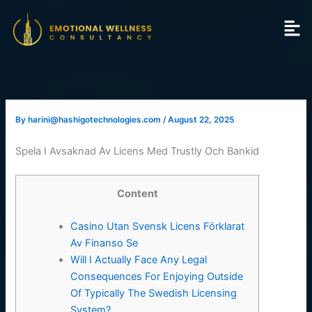
Skip
to
content
By
harini@hashigotechnologies.com
/
August 22, 2025
Spela I Avsaknad Av Licens Med Trustly Och Bankid
Content
Casino Utan Svensk Licens Förklarat
Av Finanso Se
Will I Actually Face Any Legal
Consequences For Enjoying Outside
Of Typically The Swedish Licensing
System?