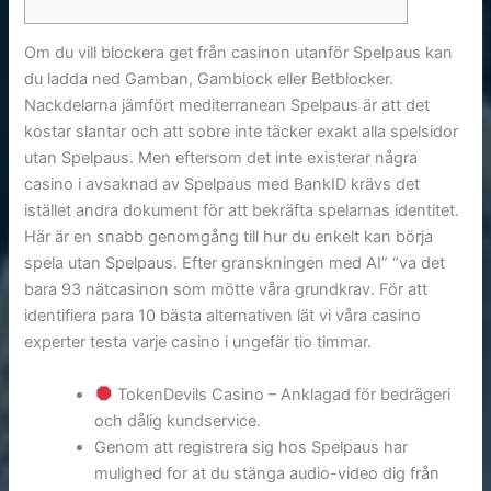
Om du vill blockera get från casinon utanför Spelpaus kan
du ladda ned Gamban, Gamblock eller Betblocker.
Nackdelarna jämfört mediterranean Spelpaus är att det
kostar slantar och att sobre inte täcker exakt alla spelsidor
utan Spelpaus. Men eftersom det inte existerar några
casino i avsaknad av Spelpaus med BankID krävs det
istället andra dokument för att bekräfta spelarnas identitet.
Här är en snabb genomgång till hur du enkelt kan börja
spela utan Spelpaus. Efter granskningen med AI” “va det
bara 93 nätcasinon som mötte våra grundkrav. För att
identifiera para 10 bästa alternativen lät vi våra casino
experter testa varje casino i ungefär tio timmar.
TokenDevils Casino – Anklagad för bedrägeri
och dålig kundservice.
Genom att registrera sig hos Spelpaus har
mulighed for at du stänga audio-video dig från