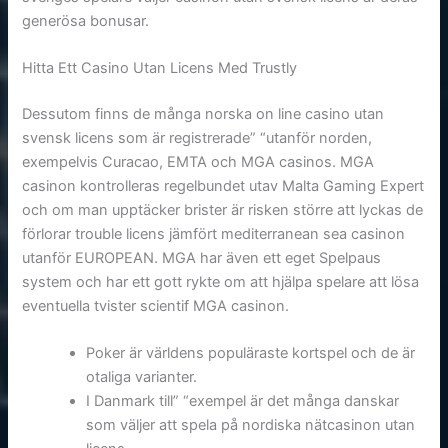
generösa bonusar.
Hitta Ett Casino Utan Licens Med Trustly
Dessutom finns de många norska on line casino utan
svensk licens som är registrerade” “utanför norden,
exempelvis Curacao, EMTA och MGA casinos. MGA
casinon kontrolleras regelbundet utav Malta Gaming Expert
och om man upptäcker brister är risken större att lyckas de
förlorar trouble licens jämfört mediterranean sea casinon
utanför EUROPEAN. MGA har även ett eget Spelpaus
system och har ett gott rykte om att hjälpa spelare att lösa
eventuella tvister scientif MGA casinon.
Poker är världens populäraste kortspel och de är
otaliga varianter.
I Danmark till” “exempel är det många danskar
som väljer att spela på nordiska nätcasinon utan