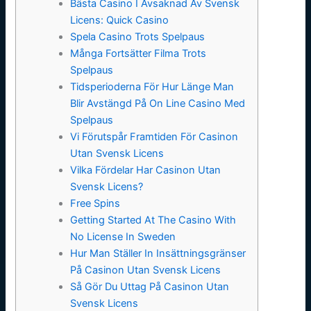
Bästa Casino I Avsaknad Av Svensk
Licens: Quick Casino
Spela Casino Trots Spelpaus
Många Fortsätter Filma Trots
Spelpaus
Tidsperioderna För Hur Länge Man
Blir Avstängd På On Line Casino Med
Spelpaus
Vi Förutspår Framtiden För Casinon
Utan Svensk Licens
Vilka Fördelar Har Casinon Utan
Svensk Licens?
Free Spins
Getting Started At The Casino With
No License In Sweden
Hur Man Ställer In Insättningsgränser
På Casinon Utan Svensk Licens
Så Gör Du Uttag På Casinon Utan
Svensk Licens