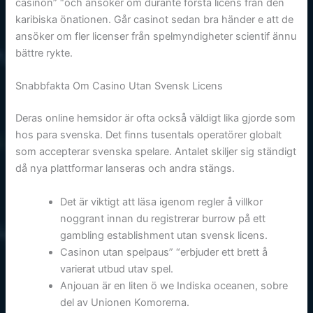
casinon” “och ansöker om durante första licens från den
karibiska önationen. Går casinot sedan bra händer e att de
ansöker om fler licenser från spelmyndigheter scientif ännu
bättre rykte.
Snabbfakta Om Casino Utan Svensk Licens
Deras online hemsidor är ofta också väldigt lika gjorde som
hos para svenska. Det finns tusentals operatörer globalt
som accepterar svenska spelare. Antalet skiljer sig ständigt
då nya plattformar lanseras och andra stängs.
Det är viktigt att läsa igenom regler å villkor
noggrant innan du registrerar burrow på ett
gambling establishment utan svensk licens.
Casinon utan spelpaus” “erbjuder ett brett å
varierat utbud utav spel.
Anjouan är en liten ö we Indiska oceanen, sobre
del av Unionen Komorerna.