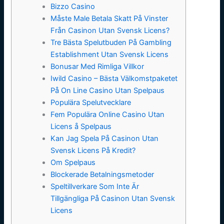
Bizzo Casino
Måste Male Betala Skatt På Vinster
Från Casinon Utan Svensk Licens?
Tre Bästa Spelutbuden På Gambling
Establishment Utan Svensk Licens
Bonusar Med Rimliga Villkor
Iwild Casino – Bästa Välkomstpaketet
På On Line Casino Utan Spelpaus
Populära Spelutvecklare
Fem Populära Online Casino Utan
Licens å Spelpaus
Kan Jag Spela På Casinon Utan
Svensk Licens På Kredit?
Om Spelpaus
Blockerade Betalningsmetoder
Speltillverkare Som Inte Är
Tillgängliga På Casinon Utan Svensk
Licens