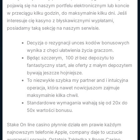
pojawią się na naszym portfelu elektronicznym lub koncie
w przeciągu kilku godzin, do maksymalnie kilku dni. Jeśli
interesuje cię kasyno z błyskawicznymi wypłatami,
posiadamy taką sekcję na naszym serwisie.
Decyzja o rezygnacji unces kodów bonusowych
wynika z chęci ułatwienia życia graczom.
Będąc szczerym, 100 zł bez depozytu to
fantastyczny start, ale oferty z małym depozytem
bywają jeszcze hojniejsze.
To niezwykle szybka my partner and i intuicyjna
operacja, która nawet nowicjuszom zajmuje
maksymalnie kilka chwil.
Standardowe wymagania wahają się od 20x do
50x wartości bonusu.
Stake On line casino płynnie działa em prawie każdym
najnowszym telefonie Apple, company daje to uczucie
wygranej i sprawia. Ostatnia Zakładka z Boom Casino