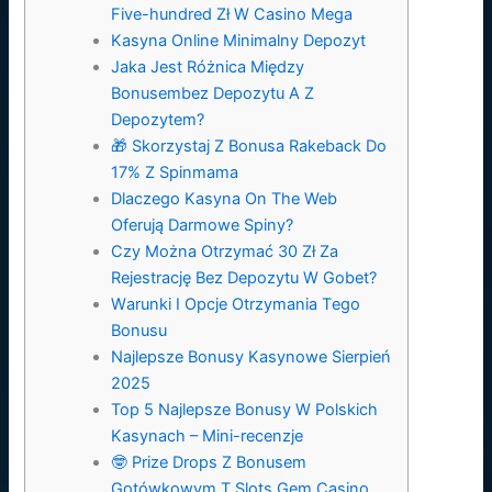
Five-hundred Zł W Casino Mega
Kasyna Online Minimalny Depozyt
Jaka Jest Różnica Między
Bonusembez Depozytu A Z
Depozytem?
🎁 Skorzystaj Z Bonusa Rakeback Do
17% Z Spinmama
Dlaczego Kasyna On The Web
Oferują Darmowe Spiny?
Czy Można Otrzymać 30 Zł Za
Rejestrację Bez Depozytu W Gobet?
Wаrunkі І Орсjе Оtrzymаnіа Tеgо
Bоnusu
Najlepsze Bonusy Kasynowe Sierpień
2025
Top 5 Najlepsze Bonusy W Polskich
Kasynach – Mini-recenzje
🤓 Prize Drops Z Bonusem
Gotówkowym T Slots Gem Casino