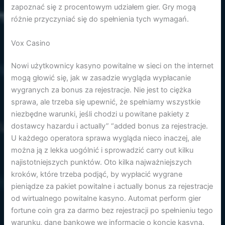
zapoznać się z procentowym udziałem gier. Gry mogą
różnie przyczyniać się do spełnienia tych wymagań.
Vox Casino
Nowi użytkownicy kasyno powitalne w sieci on the internet
mogą głowić się, jak w zasadzie wygląda wypłacanie
wygranych za bonus za rejestracje. Nie jest to ciężka
sprawa, ale trzeba się upewnić, że spełniamy wszystkie
niezbędne warunki, jeśli chodzi u powitane pakiety z
dostawcy hazardu i actually” “added bonus za rejestracje.
U każdego operatora sprawa wygląda nieco inaczej, ale
można ją z lekka uogólnić i sprowadzić carry out kilku
najistotniejszych punktów. Oto kilka najważniejszych
kroków, które trzeba podjąć, by wypłacić wygrane
pieniądze za pakiet powitalne i actually bonus za rejestracje
od wirtualnego powitalne kasyno. Automat perform gier
fortune coin gra za darmo bez rejestracji po spełnieniu tego
warunku, dane bankowe we informacje o koncie kasyna.