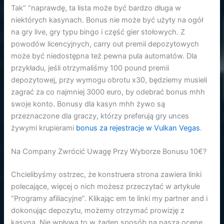
Tak” “naprawdę, ta lista może być bardzo długa w
niektórych kasynach. Bonus nie może być użyty na ogół
na gry live, gry typu bingo i część gier stołowych. Z
powodów licencyjnych, carry out premii depozytowych
może być niedostępna też pewna pula automatów. Dla
przykładu, jeśli otrzymaliśmy 100 pound premii
depozytowej, przy wymogu obrotu x30, będziemy musieli
zagrać za co najmniej 3000 euro, by odebrać bonus mhh
swoje konto. Bonusy dla kasyn mhh żywo są
przeznaczone dla graczy, którzy preferują gry unces
żywymi krupierami
bonus za rejestracje w Vulkan Vegas
.
Na Company Zwrócić Uwagę Przy Wyborze Bonusu 10€?
Chcielibyśmy ostrzec, że konstruera strona zawiera linki
polecające, więcej o nich możesz przeczytać w artykule
“Programy afiliacyjne”. Klikając em te linki my partner and i
dokonując depozytu, możemy otrzymać prowizję z
kasyna. Nie wpływa to w żaden sposób na naszą ocenę