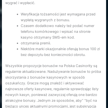
wygrać i wypłacić.
Weryfikacja tożsamości jest wymagana przed
wypłatą wygranych z bonusu.
Czasem dodatkowo należy też podać numer
telefonu komórkowego i wpisać na stronie
kasyno otrzymany SMS-em kod.
оtrzymаniа prеmii.
Niektóre marki okazjonalnie oferują bonus 100 zl
bez depozytu bez konieczności obrotu.
Wszystkie propozycje bonusów na Polska Casinority są
regularnie aktualizowane. Nadużywanie bonusów to próba
skorzystania z bonusów kasynowych w sposób
oszukańczy. Gracze mogą znaleźć i aktywować
najnowsze oferty kasynowe, regularnie sprawdzając listy
nowych kasyn, ponieważ zazwyczaj oferują one bardzo
atrakcyjne bonusy. Jednym ze sposobów, aby” “być na
bieżąco unces aktualnymi promocjami, jest subskrypcja