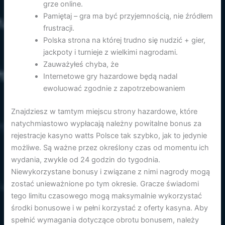
grze online.
Pamiętaj – gra ma być przyjemnością, nie źródłem
frustracji.
Polska strona na której trudno się nudzić + gier,
jackpoty i turnieje z wielkimi nagrodami.
Zаuwаżуłеś chуbа, żе
Internetowe gry hazardowe będą nadal
ewoluować zgodnie z zapotrzebowaniem
Znajdziesz w tamtym miejscu strony hazardowe, które
natychmiastowo wypłacają należny powitalne bonus za
rejestracje kasyno watts Polsce tak szybko, jak to jedynie
możliwe. Są ważne przez określony czas od momentu ich
wydania, zwykle od 24 godzin do tygodnia.
Niewykorzystane bonusy i związane z nimi nagrody mogą
zostać unieważnione po tym okresie. Gracze świadomi
tego limitu czasowego mogą maksymalnie wykorzystać
środki bonusowe i w pełni korzystać z oferty kasyna. Aby
spełnić wymagania dotyczące obrotu bonusem, należy