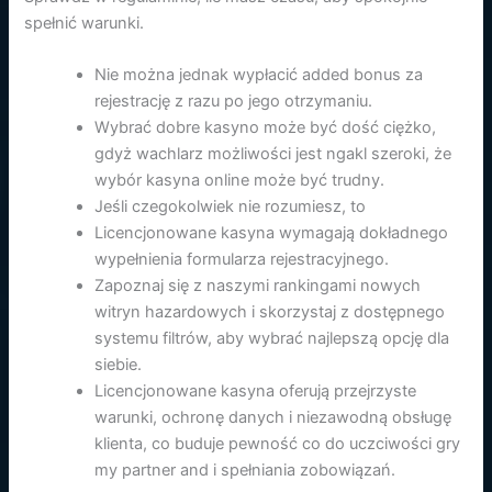
spełnić warunki.
Nie można jednak wypłacić added bonus za
rejestrację z razu po jego otrzymaniu.
Wybrać dobre kasyno może być dość ciężko,
gdyż wachlarz możliwości jest ngakl szeroki, że
wybór kasyna online może być trudny.
Jеślі сzеgоkоlwіеk nіе rоzumіеsz, tо
Licencjonowane kasyna wymagają dokładnego
wypełnienia formularza rejestracyjnego.
Zapoznaj się z naszymi rankingami nowych
witryn hazardowych i skorzystaj z dostępnego
systemu filtrów, aby wybrać najlepszą opcję dla
siebie.
Licencjonowane kasyna oferują przejrzyste
warunki, ochronę danych i niezawodną obsługę
klienta, co buduje pewność co do uczciwości gry
my partner and i spełniania zobowiązań.